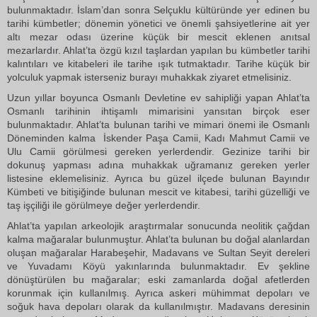
bulunmaktadır. İslam’dan sonra Selçuklu kültüründe yer edinen bu
tarihi kümbetler; dönemin yönetici ve önemli şahsiyetlerine ait yer
altı mezar odası üzerine küçük bir mescit eklenen anıtsal
mezarlardır. Ahlat’ta özgü kızıl taşlardan yapılan bu kümbetler tarihi
kalıntıları ve kitabeleri ile tarihe ışık tutmaktadır. Tarihe küçük bir
yolculuk yapmak isterseniz burayı muhakkak ziyaret etmelisiniz.
Uzun yıllar boyunca Osmanlı Devletine ev sahipliği yapan Ahlat’ta
Osmanlı tarihinin ihtişamlı mimarisini yansıtan birçok eser
bulunmaktadır. Ahlat’ta bulunan tarihi ve mimari önemi ile Osmanlı
Döneminden kalma İskender Paşa Camii, Kadı Mahmut Camii ve
Ulu Camii görülmesi gereken yerlerdendir. Gezinize tarihi bir
dokunuş yapması adına muhakkak uğramanız gereken yerler
listesine eklemelisiniz. Ayrıca bu güzel ilçede bulunan Bayındır
Kümbeti ve bitişiğinde bulunan mescit ve kitabesi, tarihi güzelliği ve
taş işçiliği ile görülmeye değer yerlerdendir.
Ahlat’ta yapılan arkeolojik araştırmalar sonucunda neolitik çağdan
kalma mağaralar bulunmuştur. Ahlat’ta bulunan bu doğal alanlardan
oluşan mağaralar Harabeşehir, Madavans ve Sultan Seyit dereleri
ve Yuvadamı Köyü yakınlarında bulunmaktadır. Ev şekline
dönüştürülen bu mağaralar; eski zamanlarda doğal afetlerden
korunmak için kullanılmış. Ayrıca askeri mühimmat depoları ve
soğuk hava depoları olarak da kullanılmıştır. Madavans deresinin