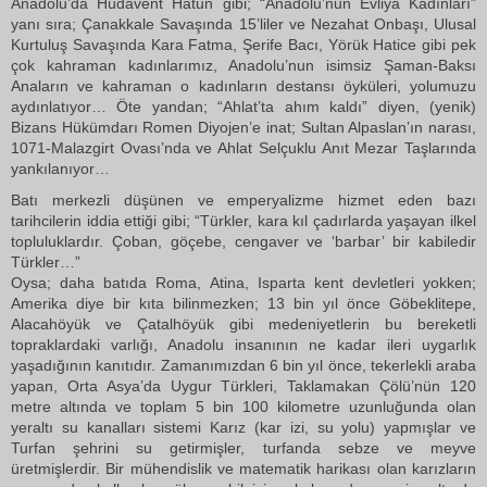
Anadolu’da Hüdavent Hatun gibi; “Anadolu’nun Evliya Kadınları”
yanı sıra; Çanakkale Savaşında 15’liler ve Nezahat Onbaşı, Ulusal
Kurtuluş Savaşında Kara Fatma, Şerife Bacı, Yörük Hatice gibi pek
çok kahraman kadınlarımız, Anadolu’nun isimsiz Şaman-Baksı
Anaların ve kahraman o kadınların destansı öyküleri, yolumuzu
aydınlatıyor… Öte yandan; “Ahlat’ta ahım kaldı” diyen, (yenik)
Bizans Hükümdarı Romen Diyojen’e inat; Sultan Alpaslan’ın narası,
1071-Malazgirt Ovası’nda ve Ahlat Selçuklu Anıt Mezar Taşlarında
yankılanıyor…
Batı merkezli düşünen ve emperyalizme hizmet eden bazı
tarihcilerin iddia ettiği gibi; “Türkler, kara kıl çadırlarda yaşayan ilkel
topluluklardır. Çoban, göçebe, cengaver ve ‘barbar’ bir kabiledir
Türkler…”
Oysa; daha batıda Roma, Atina, Isparta kent devletleri yokken;
Amerika diye bir kıta bilinmezken; 13 bin yıl önce Göbeklitepe,
Alacahöyük ve Çatalhöyük gibi medeniyetlerin bu bereketli
topraklardaki varlığı, Anadolu insanının ne kadar ileri uygarlık
yaşadığının kanıtıdır. Zamanımızdan 6 bin yıl önce, tekerlekli araba
yapan, Orta Asya’da Uygur Türkleri, Taklamakan Çölü’nün 120
metre altında ve toplam 5 bin 100 kilometre uzunluğunda olan
yeraltı su kanalları sistemi Karız (kar izi, su yolu) yapmışlar ve
Turfan şehrini su getirmişler, turfanda sebze ve meyve
üretmişlerdir. Bir mühendislik ve matematik harikası olan karızların