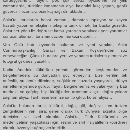
kardeşçesine…” diyen; pek çok sevda öykülerine ve yitik
zamanlarda, türküler kanamasın diye kalemini kılıç yapan, gönlü
güvercinli ozanlara esin kaynağı olmaktadır…
Ahlat’ta, tarlalarda hasat zamanı, domates toplayan ve kayısı
hasadı yapan emekçilerin telaşına tanık olmak, bir başka güzeldir.
Ahlat her yönü ile doğru ve kamu yararına yapılacak yeni yatırımlar
sonucu, alternatif turizmin cazibe merkezi olabilir…
Van Gölü batı kıyısında bulunan ve yeni yapılan; Ahlat
Cumhurbaşkanlığı Sarayı ve Bakan Köşkleri’nden söz
etmeyeceğim. Çünkü buralara yerli ve yabancı turistlerin girmesi ve
fotoğraf çekmesi yasaktır.
Kadim Anadolu kültürünü yerinde görmeden, keşfetmeden ve
belgelemeden; bu dünyadan göç etmeyiniz. Bize verilen tek
nefeslik, şu ömür diliminde; sağlıklı ve huzurlu yaşayarak, dünya
nimetlerini yerinde görüp, hayatı belgelememiz ve yalan-yanlış batı
merkezli ve çağdışı bilgi kirliliğinden arınmamız için; doğru yoldan
şaşmamalıyız. Tarihi eserlerimize sahip çıkıp, korumalıyız…
Ahlat’ta bulunan tarihi, kültürel, doğa, göl, dağ ve tüm turizim
zenginliklerin yanı sıra; genel olarak Türk Dünyası aksakal bilge
dervişleri ve özel olarakta Ahlat’ta, Türk Kültürünün ve
medeniyetinin yaşatılması için; resmi ve sivil insiyatiflerin koordineli
olarak, özveriyle uğraş verilmelidir.