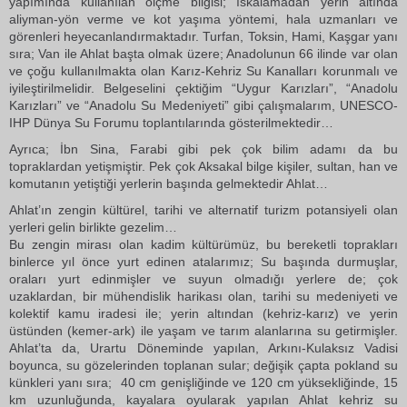
yapımında kullanılan ölçme bilgisi; ıskalamadan yerin altında
aliyman-yön verme ve kot yaşıma yöntemi, hala uzmanları ve
görenleri heyecanlandırmaktadır. Turfan, Toksin, Hami, Kaşgar yanı
sıra; Van ile Ahlat başta olmak üzere; Anadolunun 66 ilinde var olan
ve çoğu kullanılmakta olan Karız-Kehriz Su Kanalları korunmalı ve
iyileştirilmelidir. Belgeselini çektiğim “Uygur Karızları”, “Anadolu
Karızları” ve “Anadolu Su Medeniyeti” gibi çalışmalarım, UNESCO-
IHP Dünya Su Forumu toplantılarında gösterilmektedir…
Ayrıca; İbn Sina, Farabi gibi pek çok bilim adamı da bu
topraklardan yetişmiştir. Pek çok Aksakal bilge kişiler, sultan, han ve
komutanın yetiştiği yerlerin başında gelmektedir Ahlat…
Ahlat’ın zengin kültürel, tarihi ve alternatif turizm potansiyeli olan
yerleri gelin birlikte gezelim…
Bu zengin mirası olan kadim kültürümüz, bu bereketli toprakları
binlerce yıl önce yurt edinen atalarımız; Su başında durmuşlar,
oraları yurt edinmişler ve suyun olmadığı yerlere de; çok
uzaklardan, bir mühendislik harikası olan, tarihi su medeniyeti ve
kolektif kamu iradesi ile; yerin altından (kehriz-karız) ve yerin
üstünden (kemer-ark) ile yaşam ve tarım alanlarına su getirmişler.
Ahlat’ta da, Urartu Döneminde yapılan, Arkını-Kulaksız Vadisi
boyunca, su gözelerinden toplanan sular; değişik çapta pokland su
künkleri yanı sıra; 40 cm genişliğinde ve 120 cm yüksekliğinde, 15
km uzunluğunda, kayalara oyularak yapılan Ahlat kehriz su