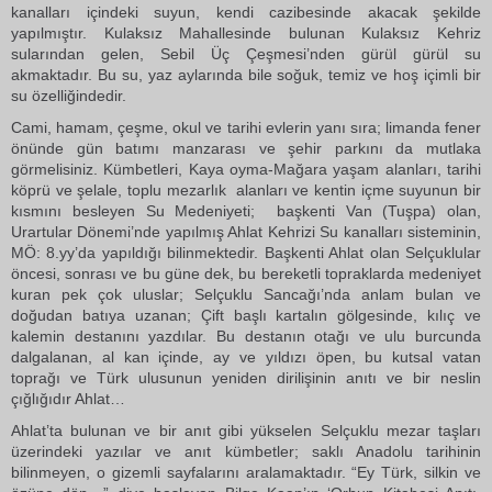
kanalları içindeki suyun, kendi cazibesinde akacak şekilde
yapılmıştır. Kulaksız Mahallesinde bulunan Kulaksız Kehriz
sularından gelen, Sebil Üç Çeşmesi’nden gürül gürül su
akmaktadır. Bu su, yaz aylarında bile soğuk, temiz ve hoş içimli bir
su özelliğindedir.
Cami, hamam, çeşme, okul ve tarihi evlerin yanı sıra; limanda fener
önünde gün batımı manzarası ve şehir parkını da mutlaka
görmelisiniz. Kümbetleri, Kaya oyma-Mağara yaşam alanları, tarihi
köprü ve şelale, toplu mezarlık alanları ve kentin içme suyunun bir
kısmını besleyen Su Medeniyeti; başkenti Van (Tuşpa) olan,
Urartular Dönemi’nde yapılmış Ahlat Kehrizi Su kanalları sisteminin,
MÖ: 8.yy’da yapıldığı bilinmektedir. Başkenti Ahlat olan Selçuklular
öncesi, sonrası ve bu güne dek, bu bereketli topraklarda medeniyet
kuran pek çok uluslar; Selçuklu Sancağı’nda anlam bulan ve
doğudan batıya uzanan; Çift başlı kartalın gölgesinde, kılıç ve
kalemin destanını yazdılar. Bu destanın otağı ve ulu burcunda
dalgalanan, al kan içinde, ay ve yıldızı öpen, bu kutsal vatan
toprağı ve Türk ulusunun yeniden dirilişinin anıtı ve bir neslin
çığlığıdır Ahlat…
Ahlat’ta bulunan ve bir anıt gibi yükselen Selçuklu mezar taşları
üzerindeki yazılar ve anıt kümbetler; saklı Anadolu tarihinin
bilinmeyen, o gizemli sayfalarını aralamaktadır. “Ey Türk, silkin ve