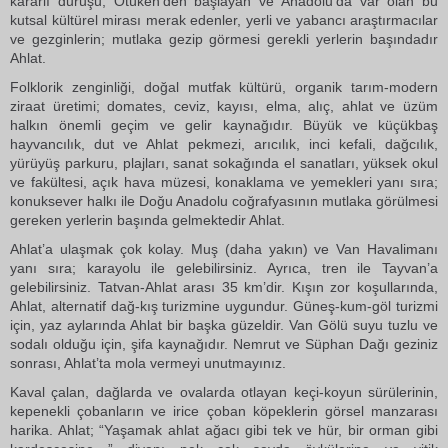
kararlı duruşu; Ötüken’den başlayan ve Anadolu’da var olan bu
kutsal kültürel mirası merak edenler, yerli ve yabancı araştırmacılar
ve gezginlerin; mutlaka gezip görmesi gerekli yerlerin başındadır
Ahlat.
Folklorik zenginliği, doğal mutfak kültürü, organik tarım-modern
ziraat üretimi; domates, ceviz, kayısı, elma, alıç, ahlat ve üzüm
halkın önemli geçim ve gelir kaynağıdır. Büyük ve küçükbaş
hayvancılık, dut ve Ahlat pekmezi, arıcılık, inci kefali, dağcılık,
yürüyüş parkuru, plajları, sanat sokağında el sanatları, yüksek okul
ve fakültesi, açık hava müzesi, konaklama ve yemekleri yanı sıra;
konuksever halkı ile Doğu Anadolu coğrafyasının mutlaka görülmesi
gereken yerlerin başında gelmektedir Ahlat.
Ahlat’a ulaşmak çok kolay. Muş (daha yakın) ve Van Havalimanı
yanı sıra; karayolu ile gelebilirsiniz. Ayrıca, tren ile Tayvan’a
gelebilirsiniz. Tatvan-Ahlat arası 35 km’dir. Kışın zor koşullarında,
Ahlat, alternatif dağ-kış turizmine uygundur. Güneş-kum-göl turizmi
için, yaz aylarında Ahlat bir başka güzeldir. Van Gölü suyu tuzlu ve
sodalı olduğu için, şifa kaynağıdır. Nemrut ve Süphan Dağı geziniz
sonrası, Ahlat’ta mola vermeyi unutmayınız.
Kaval çalan, dağlarda ve ovalarda otlayan keçi-koyun sürülerinin,
kepenekli çobanların ve irice çoban köpeklerin görsel manzarası
harika. Ahlat; “Yaşamak ahlat ağacı gibi tek ve hür, bir orman gibi