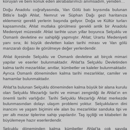
koruyan ve beni konuk eden akrabalarımızı anımsadım, yeniden…
Doğu Anadolu coğrafyasında, Van Gölü batı kıyısında bulunan
Bitlis’e bağlı Ahlat, Nemrut ve Süphan Dağı gezi haritanıza
eklemeniz gerekli yerlerin başında geliyor. Doğa ve Kültür turları
kapsamında; Ahlat mutlaka görülmesi gerekli antik bir Anadolu
Medeniyet müzesidir. Ahlat tarihte uzun yıllar boyunca Selçuklu ve
Osmanlı devletine ev sahipliği yapmıştır. Ahlat; Urartu Medeniyeti
yanı sıra; iki büyük devletten kalan tarihi mirası ve Van gölü
manzaralı doğası ile görülmeye değer yerlerdendir.
Ahlat ilçesinde Selçuklu ve Osmanlı devletine ait birçok mimari
yapılar ve eserler bulunmaktadır. Ahlat’ta Selçuklu Devletinden
kalma tarihi mezarlıklar, anıtlar, kümbetler ve kaleler bulunmaktadır.
Ayrıca Osmanlı döneminden kalma tarihi mezarlıklar, camiler ve
hamamlar bulunmaktadır.
Ahlat’ta bulunan Selçuklu döneminden kalma büyük bir alana kurulu
olan Selçuklu Mezarlığı tarihi ve mimari zenginliği ile Ahlat’ın en
önemli tarihi varlığıdır. Tarihi Selçuklu Mezarlığı Ahlat merkezde
bulunmasından dolayı ulaşım problemi yoktur. Selçukluların dini
inancını ve yaşam biçimini ele alan bu mezarlıklar sanduka tipi ve
yer altı mezar tiplerine sahip yapılardır. Taş işçiliği ve kitabeleri ile
büyülemeye hazır eserlerdendir.
Selçuklu döneminden kalma kümbetler Ahlat’ta çok sayıda