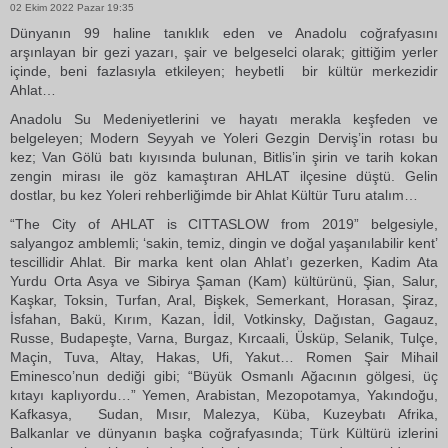
02 Ekim 2022 Pazar 19:35
Dünyanın 99 haline tanıklık eden ve Anadolu coğrafyasını
arşınlayan bir gezi yazarı, şair ve belgeselci olarak; gittiğim yerler
içinde, beni fazlasıyla etkileyen; heybetli bir kültür merkezidir
Ahlat…
Anadolu Su Medeniyetlerini ve hayatı merakla keşfeden ve
belgeleyen; Modern Seyyah ve Yoleri Gezgin Derviş’in rotası bu
kez; Van Gölü batı kıyısında bulunan, Bitlis’in şirin ve tarih kokan
zengin mirası ile göz kamaştıran AHLAT ilçesine düştü. Gelin
dostlar, bu kez Yoleri rehberliğimde bir Ahlat Kültür Turu atalım…
“The City of AHLAT is CITTASLOW from 2019” belgesiyle,
salyangoz amblemli; ‘sakin, temiz, dingin ve doğal yaşanılabilir kent’
tescillidir Ahlat. Bir marka kent olan Ahlat’ı gezerken, Kadim Ata
Yurdu Orta Asya ve Sibirya Şaman (Kam) kültürünü, Şian, Salur,
Kaşkar, Toksin, Turfan, Aral, Bişkek, Semerkant, Horasan, Şiraz,
İsfahan, Bakü, Kırım, Kazan, İdil, Votkinsky, Dağıstan, Gagauz,
Russe, Budapeşte, Varna, Burgaz, Kırcaali, Üsküp, Selanik, Tulçe,
Maçin, Tuva, Altay, Hakas, Ufi, Yakut… Romen Şair Mihail
Eminesco’nun dediği gibi; “Büyük Osmanlı Ağacının gölgesi, üç
kıtayı kaplıyordu…” Yemen, Arabistan, Mezopotamya, Yakındoğu,
Kafkasya, Sudan, Mısır, Malezya, Küba, Kuzeybatı Afrika,
Balkanlar ve dünyanın başka coğrafyasında; Türk Kültürü izlerini