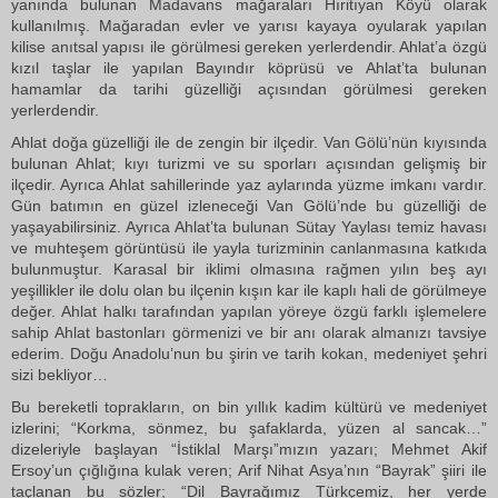
yanında bulunan Madavans mağaraları Hıritıyan Köyü olarak
kullanılmış. Mağaradan evler ve yarısı kayaya oyularak yapılan
kilise anıtsal yapısı ile görülmesi gereken yerlerdendir. Ahlat’a özgü
kızıl taşlar ile yapılan Bayındır köprüsü ve Ahlat’ta bulunan
hamamlar da tarihi güzelliği açısından görülmesi gereken
yerlerdendir.
Ahlat doğa güzelliği ile de zengin bir ilçedir. Van Gölü’nün kıyısında
bulunan Ahlat; kıyı turizmi ve su sporları açısından gelişmiş bir
ilçedir. Ayrıca Ahlat sahillerinde yaz aylarında yüzme imkanı vardır.
Gün batımın en güzel izleneceği Van Gölü’nde bu güzelliği de
yaşayabilirsiniz. Ayrıca Ahlat’ta bulunan Sütay Yaylası temiz havası
ve muhteşem görüntüsü ile yayla turizminin canlanmasına katkıda
bulunmuştur. Karasal bir iklimi olmasına rağmen yılın beş ayı
yeşillikler ile dolu olan bu ilçenin kışın kar ile kaplı hali de görülmeye
değer. Ahlat halkı tarafından yapılan yöreye özgü farklı işlemelere
sahip Ahlat bastonları görmenizi ve bir anı olarak almanızı tavsiye
ederim. Doğu Anadolu’nun bu şirin ve tarih kokan, medeniyet şehri
sizi bekliyor…
Bu bereketli toprakların, on bin yıllık kadim kültürü ve medeniyet
izlerini; “Korkma, sönmez, bu şafaklarda, yüzen al sancak…”
dizeleriyle başlayan “İstiklal Marşı”mızın yazarı; Mehmet Akif
Ersoy’un çığlığına kulak veren; Arif Nihat Asya’nın “Bayrak” şiiri ile
taçlanan bu sözler; “Dil Bayrağımız Türkçemiz, her yerde