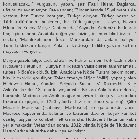
konuşulacak…” vurgusunu yapan, şair Fazıl Hüsnü Dağlarca,
ufkumuzu aydınlatıyor. Öte yandan; “Zindanlarında 15 yıl mapus da
yatsam, ben Türkçe konuşan, Türkçe okuyan, Türkçe yazan ve
Türk kültüründen beslenen, bir Türk şairiyim…” diyen, Nazım
Hikmet’in ‘Kuvayı Milliye Destanı’nda; “Asya’dan Akdeniz’e bir kısrak
başı gibi uzanan Anadolu coğrafyası bizim, bu memleket bizim…”
sözleri; ‘Memleketimden İnsan Manzaraları’nda anlam buluyor.
Tüm farklılıklara karşın; Ahlat’ta, kardeşçe birlikte yaşam kültürü
meyvesini veriyor…
Dünya güzeli, bilge, akil, adaletli ve kahraman bir Türk kadını olan
Hüdavent Hatun’un; Dünya’nın ilk kadın valisi olarak tanınmaması,
türbesi Niğde’de olduğu için, Anadolu ve Niğde Turizmi bakımından,
büyük eksiklik görülüyor. Tokat-Amasya-Niğde Valiliği yapmış olan
Hüdavent Hatun, Anadolu Selçuklu Sultanı IV. Rukneddin Kılıç
Aslan'ın kızıdır. 13. asırda yaşamıştır. Bir ara Ahlat’a da gelerek,
buradaki Medrese ve Ahilik otağlarını ziyaret etmiş ve ardından
Erzurum’a geçmiştir. 1253 yılında, Erzurum ilinde yaptırdığı Çifte
Minareli Medrese (Hatuniye Medresesi) ile günümüzde anılır.
Medrese kapsamında bulunan ve Erzurum'daki en büyük kümbet
özelliği taşıyan o kümbetin alt kısmında, Hüdavent Hatun’un kabri
yer almaktadır. Vefatından sonra, 1312 yılında Niğde'de 'Hüdavent
Hatun' adına bir türbe daha inşa edilmiştir.