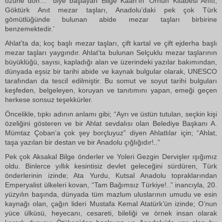
özüne dön…” diye başlayan Bilge Kaan’ın ‘Orhun Kitabesi Anıtı,
Göktürk Anıt mezar taşları, Anadolu’daki pek çok Türk
gömütlüğünde bulunan abide mezar taşları birbirine
benzemektedir.’
Ahlat’ta da; koç başlı mezar taşları, çift kartal ve çift ejderha başlı
mezar taşları yaygındır. Ahlat’ta bulunan Selçuklu mezar taşlarının
büyüklüğü, sayısı, kapladığı alan ve üzerindeki yazılar bakımından,
dünyada eşsiz bir tarihi abide ve kaynak bulgular olarak, UNESCO
tarafından da tescil edilmiştir. Bu somut ve soyut tarihi bulguları
keşfeden, belgeleyen, koruyan ve tanıtımını yapan, emeği geçen
herkese sonsuz teşekkürler.
Öncelikle, tıpkı adının anlamı gibi; “Ayrı ve üstün tutulan, seçkin kişi
özeliğini gösteren ve bir Ahlat sevdalısı olan Belediye Başkanı A.
Mümtaz Çoban’a çok şey borçluyuz” diyen Ahlatlılar için; “Ahlat,
taşa yazılan bir destan ve bir Anadolu çığlığıdır!..”
Pek çok Aksakal Bilge önderler ve Yoleri Gezgin Dervişler ışığımız
oldu. Binlerce yıllık kesintisiz devlet geleceğini sürdüren, Türk
önderlerinin izinde; Ata Yurdu, Kutsal Anadolu topraklarından
Emperyalist ülkeleri kovan, “Tam Bağımsız Türkiye!..” inancıyla, 20.
yüzyılın başında, dünyada tüm mazlum uluslarının umudu ve esin
kaynağı olan, çağın lideri Mustafa Kemal Atatürk’ün izinde; O’nun
yüce ülküsü, heyecanı, cesareti, bileliği ve örnek insan olarak