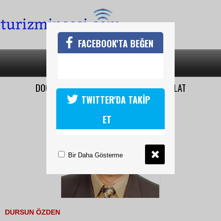
FACEBOOK'TA BEĞEN
SON DAKİKA
KATEGORİLER
DOĞU ANADOLU’NUN MÜMTAZ KENTİ: AHLAT
TWITTER'DA TAKİP
ET
Bir Daha Gösterme
DURSUN ÖZDEN