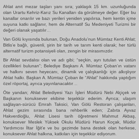
Ahlat anıt mezar taşları yanı sıra; yaklaşık 15 km. uzunluğunda
olan Urartu Kehriz-Karız Su Kanalları da görülmeye değer. Eğer bu
kanallar onarılır ve bazı yerileri yeniden yapılırsa, hem kentin içme
suyuna katkı sağlanır, hem de Alternatif Su Medeniyeti Turizmi bir
değeri olanak yaşatılır…
Van Gölü kıyısında bulunan, Doğu Anadolu’nun Mümtaz Kenti Ahlat;
Bitlis’e bağlı, güvenli, şirin bir tarih ve tarım kenti olarak; her türlü
alternatif turizm potansiyeli olan, zengin bir mirasımızdır.
Bir Ahlat sevdalısı olan ve adı gibi; “seçkin, ayrı tutulan ve üstün
özellikleri bulunan”; Belediye Başkanı A. Mümtaz Çoban’ın vatanı
ve halkını seven heyecanı, dinamik ve çalışkanlığı için alkışlıyor
Ahlat halkı. Başkan A. Mümtaz Çoban ile “Ahlat” hakkında yaptığım
özel röportaj, ayrıca yayınlanacaktır…
Öte yandan; Ahlat Belediyesi Yazı İşleri Müdürü Nebi Alçiçek ve
Başkanın konuksever ekibine teşekkür ederim. Ayrıca; ulaşım
sağlayan-sürücü Emrah Taksici, Van Gölü Restoran çalışanları,
Ahlat gezim sırasında bana rehberlik eden; Zabıta Ayvaz
Hakverdioğlu, Ahlat Lisesi tarih öğretmeni Mahmut Akbaş,
konuksever Meslek Yüksek Okulu Müdürü Harun Koçak, Müdür
Yardımcısı İltar İğit’e ve bu gezimde bana destek olan herkese,
konuksever Ahlat halkına, katkıları için teşekkür ediyorum.