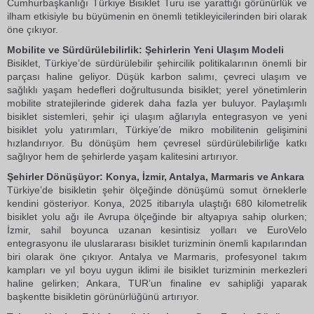
Cumhurbaşkanlığı Türkiye Bisiklet Turu ise yarattığı görünürlük ve
ilham etkisiyle bu büyümenin en önemli tetikleyicilerinden biri olarak
öne çıkıyor.
Mobilite ve Sürdürülebilirlik: Şehirlerin Yeni Ulaşım Modeli
Bisiklet, Türkiye’de sürdürülebilir şehircilik politikalarının önemli bir
parçası haline geliyor. Düşük karbon salımı, çevreci ulaşım ve
sağlıklı yaşam hedefleri doğrultusunda bisiklet; yerel yönetimlerin
mobilite stratejilerinde giderek daha fazla yer buluyor. Paylaşımlı
bisiklet sistemleri, şehir içi ulaşım ağlarıyla entegrasyon ve yeni
bisiklet yolu yatırımları, Türkiye’de mikro mobilitenin gelişimini
hızlandırıyor. Bu dönüşüm hem çevresel sürdürülebilirliğe katkı
sağlıyor hem de şehirlerde yaşam kalitesini artırıyor.
Şehirler Dönüşüyor: Konya, İzmir, Antalya, Marmaris ve Ankara
Türkiye’de bisikletin şehir ölçeğinde dönüşümü somut örneklerle
kendini gösteriyor. Konya, 2025 itibarıyla ulaştığı 680 kilometrelik
bisiklet yolu ağı ile Avrupa ölçeğinde bir altyapıya sahip olurken;
İzmir, sahil boyunca uzanan kesintisiz yolları ve EuroVelo
entegrasyonu ile uluslararası bisiklet turizminin önemli kapılarından
biri olarak öne çıkıyor. Antalya ve Marmaris, profesyonel takım
kampları ve yıl boyu uygun iklimi ile bisiklet turizminin merkezleri
haline gelirken; Ankara, TUR’un finaline ev sahipliği yaparak
başkentte bisikletin görünürlüğünü artırıyor.