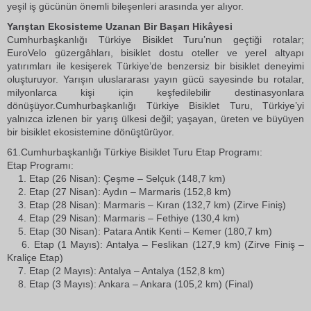
yeşil iş gücünün önemli bileşenleri arasında yer alıyor.
Yarıştan Ekosisteme Uzanan Bir Başarı Hikâyesi
Cumhurbaşkanlığı Türkiye Bisiklet Turu’nun geçtiği rotalar;
EuroVelo güzergâhları, bisiklet dostu oteller ve yerel altyapı
yatırımları ile kesişerek Türkiye’de benzersiz bir bisiklet deneyimi
oluşturuyor. Yarışın uluslararası yayın gücü sayesinde bu rotalar,
milyonlarca kişi için keşfedilebilir destinasyonlara
dönüşüyor.Cumhurbaşkanlığı Türkiye Bisiklet Turu, Türkiye’yi
yalnızca izlenen bir yarış ülkesi değil; yaşayan, üreten ve büyüyen
bir bisiklet ekosistemine dönüştürüyor.
61.Cumhurbaşkanlığı Türkiye Bisiklet Turu Etap Programı:
Etap Programı:
1. Etap (26 Nisan): Çeşme – Selçuk (148,7 km)
2. Etap (27 Nisan): Aydın – Marmaris (152,8 km)
3. Etap (28 Nisan): Marmaris – Kıran (132,7 km) (Zirve Finiş)
4. Etap (29 Nisan): Marmaris – Fethiye (130,4 km)
5. Etap (30 Nisan): Patara Antik Kenti – Kemer (180,7 km)
6. Etap (1 Mayıs): Antalya – Feslikan (127,9 km) (Zirve Finiş –
Kraliçe Etap)
7. Etap (2 Mayıs): Antalya – Antalya (152,8 km)
8. Etap (3 Mayıs): Ankara – Ankara (105,2 km) (Final)