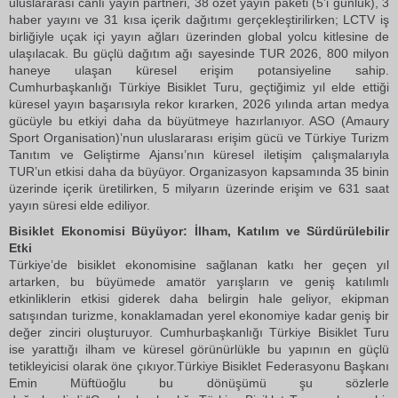
uluslararası canlı yayın partneri, 38 özet yayın paketi (5’i günlük), 3
haber yayını ve 31 kısa içerik dağıtımı gerçekleştirilirken; LCTV iş
birliğiyle uçak içi yayın ağları üzerinden global yolcu kitlesine de
ulaşılacak. Bu güçlü dağıtım ağı sayesinde TUR 2026, 800 milyon
haneye ulaşan küresel erişim potansiyeline sahip.
Cumhurbaşkanlığı Türkiye Bisiklet Turu, geçtiğimiz yıl elde ettiği
küresel yayın başarısıyla rekor kırarken, 2026 yılında artan medya
gücüyle bu etkiyi daha da büyütmeye hazırlanıyor. ASO (Amaury
Sport Organisation)’nun uluslararası erişim gücü ve Türkiye Turizm
Tanıtım ve Geliştirme Ajansı’nın küresel iletişim çalışmalarıyla
TUR’un etkisi daha da büyüyor. Organizasyon kapsamında 35 binin
üzerinde içerik üretilirken, 5 milyarın üzerinde erişim ve 631 saat
yayın süresi elde ediliyor.
Bisiklet Ekonomisi Büyüyor: İlham, Katılım ve Sürdürülebilir
Etki
Türkiye’de bisiklet ekonomisine sağlanan katkı her geçen yıl
artarken, bu büyümede amatör yarışların ve geniş katılımlı
etkinliklerin etkisi giderek daha belirgin hale geliyor, ekipman
satışından turizme, konaklamadan yerel ekonomiye kadar geniş bir
değer zinciri oluşturuyor. Cumhurbaşkanlığı Türkiye Bisiklet Turu
ise yarattığı ilham ve küresel görünürlükle bu yapının en güçlü
tetikleyicisi olarak öne çıkıyor.Türkiye Bisiklet Federasyonu Başkanı
Emin Müftüoğlu bu dönüşümü şu sözlerle