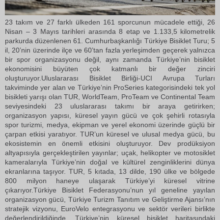
23 takım ve 27 farklı ülkeden 161 sporcunun mücadele ettiği, 26
Nisan – 3 Mayıs tarihleri arasında 8 etap ve 1.133,5 kilometrelik
parkurda düzenlenen 61. Cumhurbaşkanlığı Türkiye Bisiklet Turu; 5
il, 20’nin üzerinde ilçe ve 60’tan fazla yerleşimden geçerek yalnızca
bir spor organizasyonu değil, aynı zamanda Türkiye’nin bisiklet
ekonomisini büyüten çok katmanlı bir değer zinciri
oluşturuyor.Uluslararası Bisiklet Birliği-UCI Avrupa Turları
takviminde yer alan ve Türkiye’nin ProSeries kategorisindeki tek yol
bisikleti yarışı olan TUR, WorldTeam, ProTeam ve Continental Team
seviyesindeki 23 uluslararası takımı bir araya getirirken;
organizasyon yapısı, küresel yayın gücü ve çok şehirli rotasıyla
spor turizmi, medya, ekipman ve yerel ekonomi üzerinde güçlü bir
çarpan etkisi yaratıyor. TUR’un küresel ve ulusal medya gücü, bu
ekosistemin en önemli etkisini oluşturuyor. Dev prodüksiyon
altyapısıyla gerçekleştirilen yayınlar; uçak, helikopter ve motosiklet
kameralarıyla Türkiye’nin doğal ve kültürel zenginliklerini dünya
ekranlarına taşıyor. TUR, 5 kıtada, 13 dilde, 190 ülke ve bölgede
800 milyon haneye ulaşarak Türkiye’yi küresel vitrine
çıkarıyor.Türkiye Bisiklet Federasyonu’nun yıl geneline yayılan
organizasyon gücü, Türkiye Turizm Tanıtım ve Geliştirme Ajansı’nın
stratejik vizyonu, EuroVelo entegrasyonu ve sektör verileri birlikte
değerlendirildiğinde, Türkiye’nin küresel bisiklet haritasındaki