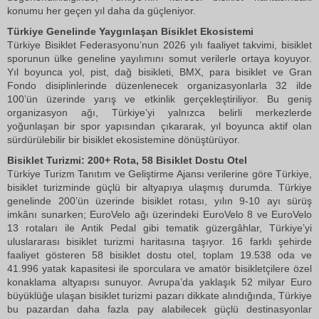
konumu her geçen yıl daha da güçleniyor.
Türkiye Genelinde Yaygınlaşan Bisiklet Ekosistemi
Türkiye Bisiklet Federasyonu’nun 2026 yılı faaliyet takvimi, bisiklet
sporunun ülke geneline yayılımını somut verilerle ortaya koyuyor.
Yıl boyunca yol, pist, dağ bisikleti, BMX, para bisiklet ve Gran
Fondo disiplinlerinde düzenlenecek organizasyonlarla 32 ilde
100’ün üzerinde yarış ve etkinlik gerçekleştiriliyor. Bu geniş
organizasyon ağı, Türkiye’yi yalnızca belirli merkezlerde
yoğunlaşan bir spor yapısından çıkararak, yıl boyunca aktif olan
sürdürülebilir bir bisiklet ekosistemine dönüştürüyor.
Bisiklet Turizmi: 200+ Rota, 58 Bisiklet Dostu Otel
Türkiye Turizm Tanıtım ve Geliştirme Ajansı verilerine göre Türkiye,
bisiklet turizminde güçlü bir altyapıya ulaşmış durumda. Türkiye
genelinde 200’ün üzerinde bisiklet rotası, yılın 9-10 ayı sürüş
imkânı sunarken; EuroVelo ağı üzerindeki EuroVelo 8 ve EuroVelo
13 rotaları ile Antik Pedal gibi tematik güzergâhlar, Türkiye’yi
uluslararası bisiklet turizmi haritasına taşıyor. 16 farklı şehirde
faaliyet gösteren 58 bisiklet dostu otel, toplam 19.538 oda ve
41.996 yatak kapasitesi ile sporculara ve amatör bisikletçilere özel
konaklama altyapısı sunuyor. Avrupa’da yaklaşık 52 milyar Euro
büyüklüğe ulaşan bisiklet turizmi pazarı dikkate alındığında, Türkiye
bu pazardan daha fazla pay alabilecek güçlü destinasyonlar