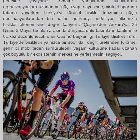
geneline yayıyoruz. Amatör yarışlardan uluslararası
organizasyonlara uzanan bu güçlü yapı sayesinde, bisiklet sporunu
tabana yayarken Türkiye’yi küresel bisiklet turizminin güçlü
destinasyonlarından biri haline getirmeyi hedefliyor, ülkemizin
bisiklet ekonomisine değer katıyoruz.”Çeşme’den Ankara’ya 26
Nisan-3 Mayıs tarihleri arasında dünyaca ünlü takımların katılımı ile
61.kez düzenlenecek olan Cumhurbaşkanlığı Türkiye Bisiklet Turu,
Türkiye’de bisikletin yalnızca bir spor dalı değil; üretimden turizme,
şehir içi mobiliteden sürdürülebilir yaşam kültürüne kadar uzanan
çok boyutlu bir ekosistemin merkezine yerleşmesini sağlıyor.