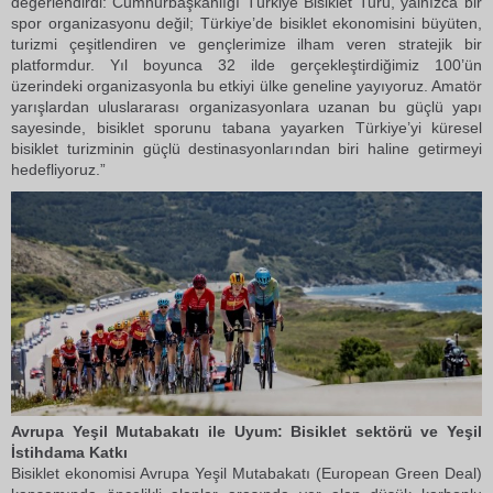
değerlendirdi:“Cumhurbaşkanlığı Türkiye Bisiklet Turu, yalnızca bir
spor organizasyonu değil; Türkiye’de bisiklet ekonomisini büyüten,
turizmi çeşitlendiren ve gençlerimize ilham veren stratejik bir
platformdur. Yıl boyunca 32 ilde gerçekleştirdiğimiz 100’ün
üzerindeki organizasyonla bu etkiyi ülke geneline yayıyoruz. Amatör
yarışlardan uluslararası organizasyonlara uzanan bu güçlü yapı
sayesinde, bisiklet sporunu tabana yayarken Türkiye’yi küresel
bisiklet turizminin güçlü destinasyonlarından biri haline getirmeyi
hedefliyoruz.”
Avrupa Yeşil Mutabakatı ile Uyum: Bisiklet sektörü ve Yeşil
İstihdama Katkı
Bisiklet ekonomisi Avrupa Yeşil Mutabakatı (European Green Deal)