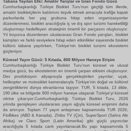
Tabana Yayılan Etki: Amatör Yarışlar ve Gran Fondo Gücü
Cumhurbaşkanlığı Türkiye Bisiklet Turu’nun geçtiği tüm illerde,
amatör bisikletçilerin katılımını teşvik etmek amacıyla trafiğe kapalı
parkurlarda her yaş grubuna hitap eden organizasyonlar
düzenlenmesi, bisiklet aracılığıyla iç ve dış spor turizmi hareketliliği
oluşturmayı hedefleyen stratejinin önemli bir parçasını oluşturuyor.
Yıl boyunca düzenlenen uluslararası Gran Fondo yarışları, bisiklet
kampları ve farklı seviyelere hitap eden etkinlikler sayesinde bisiklet
kültürü tabana yayılırken, Türkiye’nin bisiklet turizmi ekosistemi
güçleniyor.
Küresel Yayın Gücü: 5 Kıtada, 800 Milyon Haneye Erişim
Cumhurbaşkanlığı Türkiye Bisiklet Turu’nun küresel ve ulusal
medya gücü, bu ekosistemin en önemli çarpan etkisini oluşturuyor.
Dev prodüksiyon altyapısıyla gerçekleştirilen yayınlar; uçak,
helikopter ve motosiklet kameralarıyla Türkiye’nin doğal ve kültürel
zenginliklerini dünya ekranlarına taşıyor. TUR, 5 kıtada, 13 dilde,
190 ülke ve bölgede 800 milyon haneye ulaşarak Türkiye’yi küresel
vitrine çıkarıyor.Cumhurbaşkanlığı Türkiye Bisiklet Turu, 2026
yılında genişleyen uluslararası yayın ağıyla küresel erişimini daha
da artırıyor. Toplam 77 yayın anlaşması kapsamında TUR 2026;
FloBikes (ABD & Kanada), Zhibo TV (Çin), SuperSport (Sahra Altı
Afrika) ve Claro Sport (Latin Amerika) gibi güçlü yayıncılar
aracılığıyla 5 kıtada canlı yayınlanacak.Bu yapı kapsamında 5