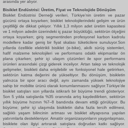
arasında yer alıyor.
Bisiklet Endüstrisi: Üretim, Fiyat ve Teknolojide Dönüşüm
Bisiklet Endüstrisi Derneği verileri, Türkiye’nin üretim ve pazar
gücünü ortaya koyarken; bisiklet teknolojilerindeki gelişim ve ürün
çeşitliliği de dikkat çekiyor. Yıllık 1,3 milyon adet üretim kapasitesi
ve 1 milyon adedin üzerindeki iç pazar büyüklüğü, sektörün ölçeğini
ortaya koyarken; giriş segmentinden profesyonel karbon kadrolu
modellere kadar geniş bir fiyat skalası tüketicilere sunuluyor.Son
yıllarda özellikle elektrikli bisiklet (e-bike), akıllı sürüş sistemleri,
hafif malzeme teknolojileri ve performans odaklı ekipmanlar ön
plana çıkarken; şehir içi ulaşım çözümleri ile spor performans
ürünleri arasındaki çizgi giderek inceliyor. Artan talep ve teknolojik
gelişmeler, bisikleti daha erişilebilir ve fonksiyonel hale getirirken,
sektörün katma değerini de yükseltiyor. Bu dönüşüm, bisikletin
yalnızca bir spor aracı değil, aynı zamanda yüksek teknolojiye
sahip bir mobilite ürünü olarak konumlanmasını sağlıyor.Türkiye’de
bisiklet satışları son yıllarda istikrarlı bir büyüme trendi gösteriyor.
Son 5 yılda satışlarda %35 oranında artış kaydedilirken, sektörün
yıllık büyüme hızının %7–8 bandında devam ettiği görülüyor. Bu
büyüme; şehir içi ulaşımda bisikletin daha fazla tercih edilmesi,
sağlıklı yaşam bilincinin artması ve bisiklet altyapısına yapılan
yatırımlarla destekleniyor. Amatör organizasyonların yaygınlaşması,
bisiklete olan ilgiyi artırarak satışlara doğrudan katkı sağlıyor.