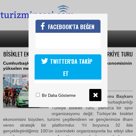
FACEBOOK'TA BEĞEN
SON DAKİKA
KATEGORİLER
BİSİKLET EKONOMİSİNİN YÜKSELEN MERKEZİ: TÜRKİYE TURU
TWITTER'DA TAKİP
Cumhurbaşkanlığı Türkiye Bisiklet Turu, bisiklet ekonomisinin
yükselen merkezi
ET
22 Nisan 2026 Çarşamba 10:27
TURİZMİN SESİ
Bir Daha Gösterme
Türkiye Bisiklet Federasyonu Başkanı
Emin Müftüoğlu
: “Cumhurbaşkanlığı
Türkiye Bisiklet Turu, yalnızca bir spor
organizasyonu değil; Türkiye’de bisiklet
ekonomisini büyüten, turizmi çeşitlendiren ve gençlerimize ilham
veren stratejik bir platformdur. Yıl boyunca 32 ilde
gerçekleştirdiğimiz 100’ün üzerindeki organizasyonla bu etkiyi ülke