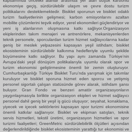
kapsamında öncelikli alanlar arasında yer alan düşük karbonlu
ekonomiye geçiş, sürdürülebilir ulaşım ve çevre dostu turizm
politikalarını desteklemektedir. Bisiklet sporunun ve bisiklet odaklı
turizm faaliyetlerinin gelişmesi; karbon emisyonlarını azaltan
mobilite çözümlerini teşvik ediyor, yerel ekonomileri güçlendiriyor ve
yeni iş alanlarının oluşmasına katkı sağlıyor.Organizasyon
ekiplerinden takım menajeri ve antrenörlere, mekanisyenlerden
teknik personele, sporculardan turizm hizmet sağlayıcılarına kadar
geniş bir meslek yelpazesini kapsayan yeşil istihdam; bisiklet
ekosisteminin sürdürülebilir kalkınma hedefleriyle uyumlu şekilde
büyümesine katkı sağlıyor. Bu yapı aynı zamanda Türkiye’nin
Avrupa’daki yeşil dönüşüm politikalarıyla uyumlu olarak spor ve
turizm ekonomisi geliştirmesine önemli bir zemin oluşturuyor.
Cumhurbaşkanlığı Türkiye Bisiklet Turu’nda yarışmak için takımlar
kuruluyor ve bisiklet sporuna hizmet eden sporcu ve yetişmiş
personel sigortalı çalışan statüsünde görev alarak, istihdam şansı
buluyor. Gran Fondo ve benzeri amatör organizasyonların
yaygınlaşmasıyla birlikte organizasyon ekipleri ve hizmet sağlayıcı
personel dahil geniş bir yeşil iş gücü oluşuyor; seyahat, konaklama,
yiyecek ve içecek sektörlerini kapsayan spor turizmi ekonomisine
önemli katkılar sağlanıyor. Bisiklet ve ekipman satışları, teknik
servis hizmetleri, tekstil üretimi, organizasyon hizmetleri ve spor
turizmi faaliyetleri; GreenMetric sürdürülebilirlik ölçütleri açısından
değerlendirildiğinde bisiklet ekosisteminin yarattığı tur ekonomisi ve