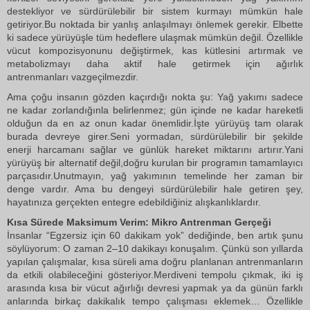
destekliyor ve sürdürülebilir bir sistem kurmayı mümkün hale
getiriyor.Bu noktada bir yanlış anlaşılmayı önlemek gerekir. Elbette
ki sadece yürüyüşle tüm hedeflere ulaşmak mümkün değil. Özellikle
vücut kompozisyonunu değiştirmek, kas kütlesini artırmak ve
metabolizmayı daha aktif hale getirmek için ağırlık
antrenmanları vazgeçilmezdir.
Ama çoğu insanın gözden kaçırdığı nokta şu: Yağ yakımı sadece
ne kadar zorlandığınla belirlenmez; gün içinde ne kadar hareketli
olduğun da en az onun kadar önemlidir.İşte yürüyüş tam olarak
burada devreye girer.Seni yormadan, sürdürülebilir bir şekilde
enerji harcamanı sağlar ve günlük hareket miktarını artırır.Yani
yürüyüş bir alternatif değil,doğru kurulan bir programın tamamlayıcı
parçasıdır.Unutmayın, yağ yakımının temelinde her zaman bir
denge vardır. Ama bu dengeyi sürdürülebilir hale getiren şey,
hayatınıza gerçekten entegre edebildiğiniz alışkanlıklardır.
Kısa Sürede Maksimum Verim: Mikro Antrenman Gerçeği
İnsanlar “Egzersiz için 60 dakikam yok” dediğinde, ben artık şunu
söylüyorum: O zaman 2–10 dakikayı konuşalım. Çünkü son yıllarda
yapılan çalışmalar, kısa süreli ama doğru planlanan antrenmanların
da etkili olabileceğini gösteriyor.Merdiveni tempolu çıkmak, iki iş
arasında kısa bir vücut ağırlığı devresi yapmak ya da günün farklı
anlarında birkaç dakikalık tempo çalışması eklemek… Özellikle