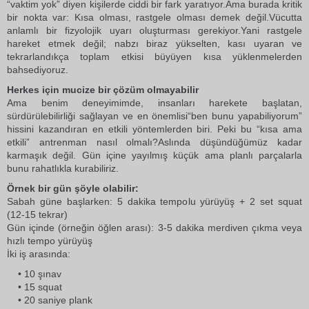
“vaktim yok” diyen kişilerde ciddi bir fark yaratıyor.Ama burada kritik
bir nokta var: Kısa olması, rastgele olması demek değil.Vücutta
anlamlı bir fizyolojik uyarı oluşturması gerekiyor.Yani rastgele
hareket etmek değil; nabzı biraz yükselten, kası uyaran ve
tekrarlandıkça toplam etkisi büyüyen kısa yüklenmelerden
bahsediyoruz.
Herkes için mucize bir çözüm olmayabilir
Ama benim deneyimimde, insanları harekete başlatan,
sürdürülebilirliği sağlayan ve en önemlisi“ben bunu yapabiliyorum”
hissini kazandıran en etkili yöntemlerden biri. Peki bu “kısa ama
etkili” antrenman nasıl olmalı?Aslında düşündüğümüz kadar
karmaşık değil. Gün içine yayılmış küçük ama planlı parçalarla
bunu rahatlıkla kurabiliriz.
Örnek bir gün şöyle olabilir:
Sabah güne başlarken: 5 dakika tempolu yürüyüş + 2 set squat
(12-15 tekrar)
Gün içinde (örneğin öğlen arası): 3-5 dakika merdiven çıkma veya
hızlı tempo yürüyüş
İki iş arasında:
• 10 şınav
• 15 squat
• 20 saniye plank