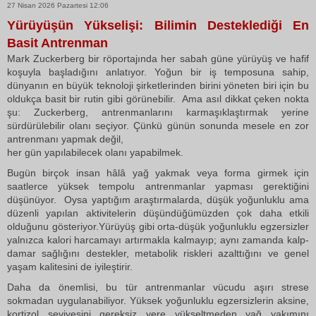
27 Nisan 2026 Pazartesi 12:06
Yürüyüşün Yükselişi: Bilimin Desteklediği En
Basit Antrenman
Mark Zuckerberg bir röportajında her sabah güne yürüyüş ve hafif
koşuyla başladığını anlatıyor. Yoğun bir iş temposuna sahip,
dünyanın en büyük teknoloji şirketlerinden birini yöneten biri için bu
oldukça basit bir rutin gibi görünebilir. Ama asıl dikkat çeken nokta
şu: Zuckerberg, antrenmanlarını karmaşıklaştırmak yerine
sürdürülebilir olanı seçiyor. Çünkü günün sonunda mesele en zor
antrenmanı yapmak değil,
her gün yapılabilecek olanı yapabilmek.
Bugün birçok insan hâlâ yağ yakmak veya forma girmek için
saatlerce yüksek tempolu antrenmanlar yapması gerektiğini
düşünüyor. Oysa yaptığım araştırmalarda, düşük yoğunluklu ama
düzenli yapılan aktivitelerin düşündüğümüzden çok daha etkili
olduğunu gösteriyor.Yürüyüş gibi orta-düşük yoğunluklu egzersizler
yalnızca kalori harcamayı artırmakla kalmayıp; aynı zamanda kalp-
damar sağlığını destekler, metabolik riskleri azalttığını ve genel
yaşam kalitesini de iyileştirir.
Daha da önemlisi, bu tür antrenmanlar vücudu aşırı strese
sokmadan uygulanabiliyor. Yüksek yoğunluklu egzersizlerin aksine,
kortizol seviyesini gereksiz yere yükseltmeden yağ yakımını