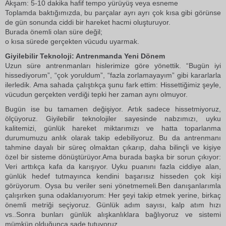
Akşam: 5-10 dakika hafif tempo yürüyüş veya esneme
Toplamda baktığımızda, bu parçalar ayrı ayrı çok kısa gibi görünse
de gün sonunda ciddi bir hareket hacmi oluşturuyor.
Burada önemli olan süre değil;
o kısa sürede gerçekten vücudu uyarmak.
Giyilebilir Teknoloji: Antrenmanda Yeni Dönem
Uzun süre antrenmanları hislerimize göre yönettik. “Bugün iyi
hissediyorum”, “çok yoruldum”, “fazla zorlamayayım” gibi kararlarla
ilerledik. Ama sahada çalıştıkça şunu fark ettim: Hissettiğimiz şeyle,
vücudun gerçekten verdiği tepki her zaman aynı olmuyor.
Bugün ise bu tamamen değişiyor. Artık sadece hissetmiyoruz,
ölçüyoruz. Giyilebilir teknolojiler sayesinde nabzımızı, uyku
kalitemizi, günlük hareket miktarımızı ve hatta toparlanma
durumumuzu anlık olarak takip edebiliyoruz. Bu da antrenmanı
tahmine dayalı bir süreç olmaktan çıkarıp, daha bilinçli ve kişiye
özel bir sisteme dönüştürüyor.Ama burada başka bir sorun çıkıyor:
Veri arttıkça kafa da karışıyor. Uyku puanını fazla ciddiye alan,
günlük hedef tutmayınca kendini başarısız hisseden çok kişi
görüyorum. Oysa bu veriler seni yönetmemeli.Ben danışanlarımla
çalışırken şuna odaklanıyorum: Her şeyi takip etmek yerine, birkaç
önemli metriği seçiyoruz. Günlük adım sayısı, kalp atım hızı
vs..Sonra bunları günlük alışkanlıklara bağlıyoruz ve sistemi
mümkün olduğunca sade tutuyoruz.