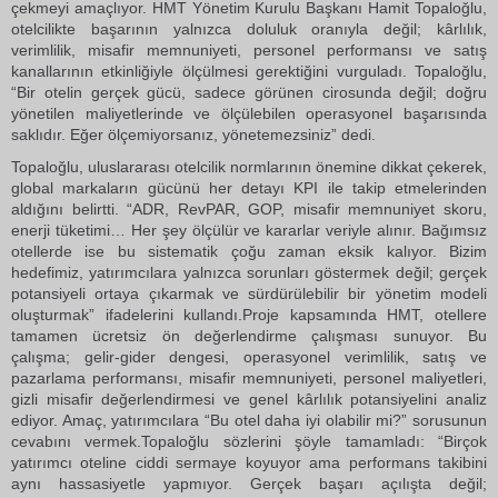
çekmeyi amaçlıyor. HMT Yönetim Kurulu Başkanı Hamit Topaloğlu,
otelcilikte başarının yalnızca doluluk oranıyla değil; kârlılık,
verimlilik, misafir memnuniyeti, personel performansı ve satış
kanallarının etkinliğiyle ölçülmesi gerektiğini vurguladı. Topaloğlu,
“Bir otelin gerçek gücü, sadece görünen cirosunda değil; doğru
yönetilen maliyetlerinde ve ölçülebilen operasyonel başarısında
saklıdır. Eğer ölçemiyorsanız, yönetemezsiniz” dedi.
Topaloğlu, uluslararası otelcilik normlarının önemine dikkat çekerek,
global markaların gücünü her detayı KPI ile takip etmelerinden
aldığını belirtti. “ADR, RevPAR, GOP, misafir memnuniyet skoru,
enerji tüketimi… Her şey ölçülür ve kararlar veriyle alınır. Bağımsız
otellerde ise bu sistematik çoğu zaman eksik kalıyor. Bizim
hedefimiz, yatırımcılara yalnızca sorunları göstermek değil; gerçek
potansiyeli ortaya çıkarmak ve sürdürülebilir bir yönetim modeli
oluşturmak” ifadelerini kullandı.Proje kapsamında HMT, otellere
tamamen ücretsiz ön değerlendirme çalışması sunuyor. Bu
çalışma; gelir-gider dengesi, operasyonel verimlilik, satış ve
pazarlama performansı, misafir memnuniyeti, personel maliyetleri,
gizli misafir değerlendirmesi ve genel kârlılık potansiyelini analiz
ediyor. Amaç, yatırımcılara “Bu otel daha iyi olabilir mi?” sorusunun
cevabını vermek.Topaloğlu sözlerini şöyle tamamladı: “Birçok
yatırımcı oteline ciddi sermaye koyuyor ama performans takibini
aynı hassasiyetle yapmıyor. Gerçek başarı açılışta değil;