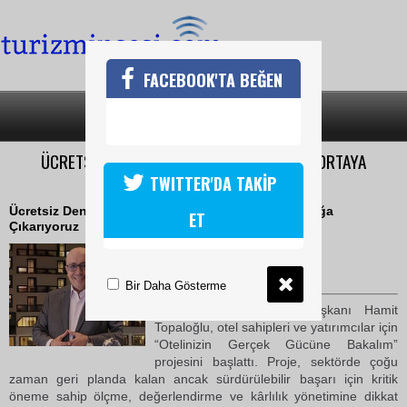
FACEBOOK'TA BEĞEN
SON DAKİKA
KATEGORİLER
ÜCRETSİZ DENETİMLE OTELİNİZİN GÜCÜNÜ ORTAYA
KOYUYORUZ
TWITTER'DA TAKİP
Ücretsiz Denetim ile Otelinizin Gerçek Gücünü Açığa
ET
Çıkarıyoruz
27 Nisan 2026 Pazartesi 23:05
TURİZMİN SESİ
Bir Daha Gösterme
HMT Yönetim Kurulu Başkanı Hamit
Topaloğlu, otel sahipleri ve yatırımcılar için
“Otelinizin Gerçek Gücüne Bakalım”
projesini başlattı. Proje, sektörde çoğu
zaman geri planda kalan ancak sürdürülebilir başarı için kritik
öneme sahip ölçme, değerlendirme ve kârlılık yönetimine dikkat