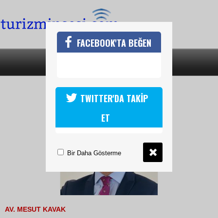
FACEBOOK'TA BEĞEN
SON DAKİKA
KATEGORİLER
THY’YE HAKSIZ REKABET DAVASI
TWITTER'DA TAKİP
ET
Bir Daha Gösterme
AV. MESUT KAVAK