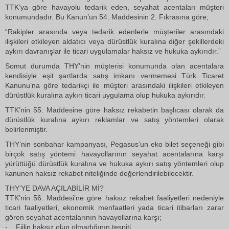
TTK’ya göre havayolu tedarik eden, seyahat acentaları müşteri
konumundadır. Bu Kanun’un 54. Maddesinin 2. Fıkrasına göre;
“Rakipler arasında veya tedarik edenlerle müşteriler arasındaki
ilişkileri etkileyen aldatıcı veya dürüstlük kuralına diğer şekillerdeki
aykırı davranışlar ile ticari uygulamalar haksız ve hukuka aykırıdır.”
Somut durumda THY’nin müşterisi konumunda olan acentalara
kendisiyle eşit şartlarda satış imkanı vermemesi Türk Ticaret
Kanunu’na göre tedarikçi ile müşteri arasındaki ilişkileri etkileyen
dürüstlük kuralına aykırı ticari uygulama olup hukuka aykırıdır.
TTK’nin 55. Maddesine göre haksız rekabetin başlıcası olarak da
dürüstlük kuralına aykırı reklamlar ve satış yöntemleri olarak
belirlenmiştir.
THY’nin sonbahar kampanyası, Pegasus’un eko bilet seçeneği gibi
birçok satış yöntemi havayollarının seyahat acentalarına karşı
yürüttüğü dürüstlük kuralına ve hukuka aykırı satış yöntemleri olup
kanunen haksız rekabet niteliğinde değerlendirilebilecektir.
THY’YE DAVA AÇILABİLİR Mİ?
TTK’nin 56. Maddesi’ne göre haksız rekabet faaliyetleri nedeniyle
ticari faaliyetleri, ekonomik menfaatleri yada ticari itibarları zarar
gören seyahat acentalarının havayollarına karşı;
- Fiilin haksız olup olmadığının tespiti,