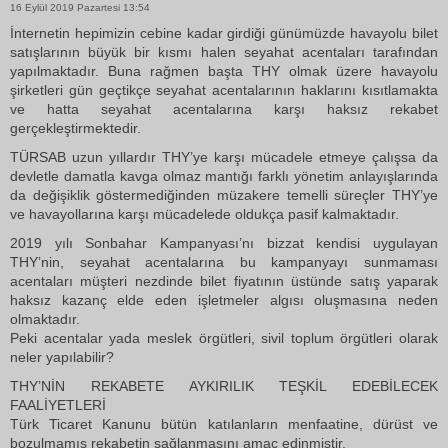
16 Eylül 2019 Pazartesi 13:54
İnternetin hepimizin cebine kadar girdiği günümüzde havayolu bilet
satışlarının büyük bir kısmı halen seyahat acentaları tarafından
yapılmaktadır. Buna rağmen başta THY olmak üzere havayolu
şirketleri gün geçtikçe seyahat acentalarının haklarını kısıtlamakta
ve hatta seyahat acentalarına karşı haksız rekabet
gerçekleştirmektedir.
TÜRSAB uzun yıllardır THY’ye karşı mücadele etmeye çalışsa da
devletle damatla kavga olmaz mantığı farklı yönetim anlayışlarında
da değişiklik göstermediğinden müzakere temelli süreçler THY’ye
ve havayollarına karşı mücadelede oldukça pasif kalmaktadır.
2019 yılı Sonbahar Kampanyası’nı bizzat kendisi uygulayan
THY’nin, seyahat acentalarına bu kampanyayı sunmaması
acentaları müşteri nezdinde bilet fiyatının üstünde satış yaparak
haksız kazanç elde eden işletmeler algısı oluşmasına neden
olmaktadır.
Peki acentalar yada meslek örgütleri, sivil toplum örgütleri olarak
neler yapılabilir?
THY’NİN REKABETE AYKIRILIK TEŞKİL EDEBİLECEK
FAALİYETLERİ
Türk Ticaret Kanunu bütün katılanların menfaatine, dürüst ve
bozulmamış rekabetin sağlanmasını amaç edinmiştir.