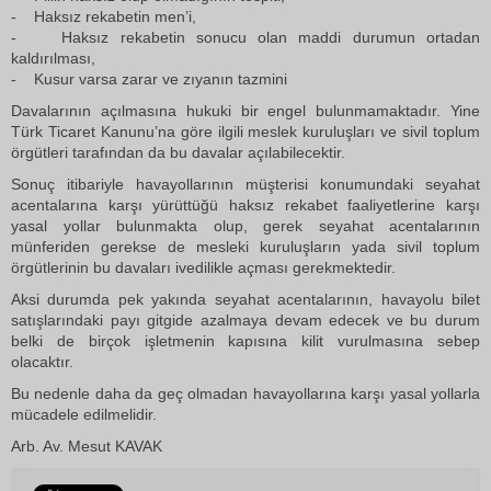
- Haksız rekabetin men’i,
- Haksız rekabetin sonucu olan maddi durumun ortadan
kaldırılması,
- Kusur varsa zarar ve zıyanın tazmini
Davalarının açılmasına hukuki bir engel bulunmamaktadır. Yine
Türk Ticaret Kanunu’na göre ilgili meslek kuruluşları ve sivil toplum
örgütleri tarafından da bu davalar açılabilecektir.
Sonuç itibariyle havayollarının müşterisi konumundaki seyahat
acentalarına karşı yürüttüğü haksız rekabet faaliyetlerine karşı
yasal yollar bulunmakta olup, gerek seyahat acentalarının
münferiden gerekse de mesleki kuruluşların yada sivil toplum
örgütlerinin bu davaları ivedilikle açması gerekmektedir.
Aksi durumda pek yakında seyahat acentalarının, havayolu bilet
satışlarındaki payı gitgide azalmaya devam edecek ve bu durum
belki de birçok işletmenin kapısına kilit vurulmasına sebep
olacaktır.
Bu nedenle daha da geç olmadan havayollarına karşı yasal yollarla
mücadele edilmelidir.
Arb. Av. Mesut KAVAK