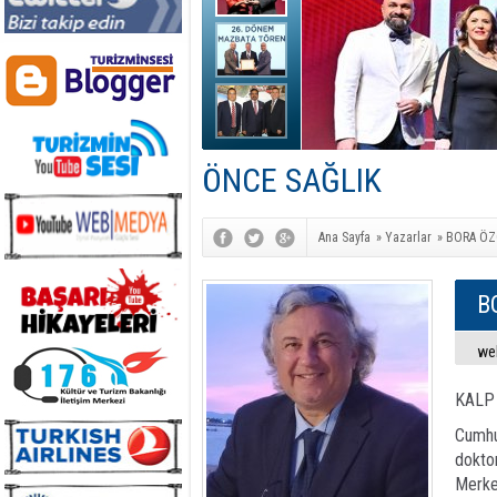
ÖNCE SAĞLIK
Ana Sayfa
»
Yazarlar
»
BORA Ö
B
we
KALP
Cumhu
doktor
Merke