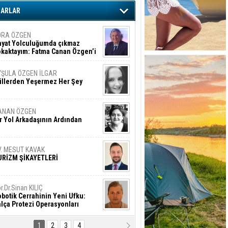
ZARLAR
ORA ÖZGEN
ayat Yolculuğumda çıkmaz
okaktayım: Fatma Canan Özgen’i
nıyorum
YŞULA ÖZGEN İLGAR
üllerden Yeşermez Her Şey
ANAN ÖZGEN
r Yol Arkadaşının Ardından
V. MESUT KAVAK
URİZM ŞİKAYETLERİ
r.Dr.Sinan KILIÇ
botik Cerrahinin Yeni Ufku:
lça Protezi Operasyonları
1
2
3
4
AMAZAN BAŞAN