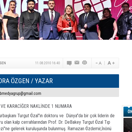
TAV Havalimanları’ndan Yılın İlk Yarısında Rekor
SunExpress’ten Tatil Hamlesi
NG Grup, Domaniç’in Potansiyelini Vurguladı
ZGEN
11.08.2010 16:40
ORA ÖZGEN
/ YAZAR
bmedyagrup@gmail.com
 VE KARACİĞER NAKLİNDE 1 NUMARA
ÖN
rbaşkanı Turgut Özal"ın doktoru ve Dünya"da bir çok liderin de
u olan kalp cerrahlarından Prof. Dr. DeBakey Turgut Özal Tıp
zi"ne gelerek kuruluşunda bulunmuş. Ramazan Özdemir,İnönü