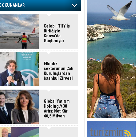
K OKUNANLAR
Çelebi–THY İş
Birliğiyle
Kenya’da
Güçleniyor
Etkinlik
sektörünün Çatı
Kuruluşlardan
İstanbul Zirvesi
Global Yatırım
Holding,%38
Artış: Net Kâr
46,5 Milyon
Dolar