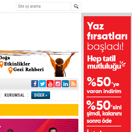
i
olar
KURUMSAL
DİĞER »