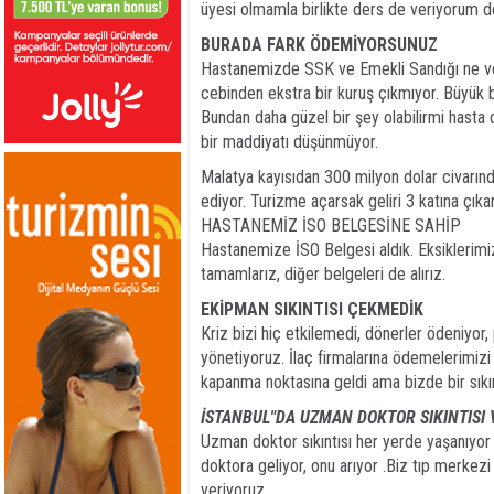
üyesi olmamla birlikte ders de veriyorum d
BURADA FARK ÖDEMİYORSUNUZ
Hastanemizde SSK ve Emekli Sandığı ne veri
cebinden ekstra bir kuruş çıkmıyor. Büyük bi
Bundan daha güzel bir şey olabilirmi hasta 
bir maddiyatı düşünmüyor.
Malatya kayısıdan 300 milyon dolar civarınd
ediyor. Turizme açarsak geliri 3 katına çıka
HASTANEMİZ İSO BELGESİNE SAHİP
Hastanemize İSO Belgesi aldık. Eksiklerimiz
tamamlarız, diğer belgeleri de alırız.
EKİPMAN SIKINTISI ÇEKMEDİK
Kriz bizi hiç etkilemedi, dönerler ödeniyor
yönetiyoruz. İlaç firmalarına ödemelerimizi 
kapanma noktasına geldi ama bizde bir sıkı
İSTANBUL"DA UZMAN DOKTOR SIKINTISI 
Uzman doktor sıkıntısı her yerde yaşanıyor 
doktora geliyor, onu arıyor .Biz tıp merkezi
veriyoruz.