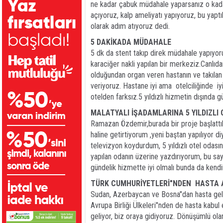
ne kadar çabuk müdahale yaparsanız o kada
açıyoruz, kalp ameliyatı yapıyoruz, bu yapt
olarak adım atıyoruz dedi.
5 DAKİKADA MÜDAHALE
5 dk da stent takıp direk müdahale yapıyo
karaciğer nakli yapılan bir merkeziz.Canlıda
olduğundan organ veren hastanın ve takılan
veriyoruz. Hastane iyi ama otelciliğinde iy
otelden farksız.5 yıldızlı hizmetin dışında 
MALATYALI İŞADAMLARINA 5 YILDIZLI 
Ramazan Özdemir,burada bir proje başlattık.
haline getirtiyorum ,yeni baştan yapılıyor di
televizyon koydurdum, 5 yıldızlı otel odası
yapılan odanın üzerine yazdırıyorum, bu say
gündelik hizmette iyi olmalı bunda da kendi
TÜRK CUMHURİYETLERİ"NDEN HASTA 
Sudan, Azerbaycan ve Bosna"dan hasta geliy
Avrupa Birliği Ülkeleri"nden de hasta kabu
geliyor, biz oraya gidiyoruz. Dönüşümlü ol