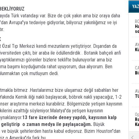
YA
 BEKLİYORUZ
ayıda Türk vatandaşı var. Bize de çok yakın ama biz oraya daha
B
"dan Avrupa"ya tedaviye gidiyorlar, biliyoruz yakınlığımız ve iyi
H
ır.
s
A
K
A
Özal Tıp Merkezi kendi mezunlarını yetiştiriyor. Dışarıdan da
K
versiteden çıktı, bir araba ile ödüllendirdik . Botanik bahçeli anfi
ptıklarımızı görenler bizlere teklifte bulunuyorlar ama biz
ğıma başımı koyduğumda rahat uyuyorum, dua alıyorum. Ben
C
ulunmaktan çok mutluyum dedi.
Bi
atmakla bitmez .Hastalarımız bize ulaşamaz değil sabahları her
A
T
r.Yakında Kemik iliği nakli başlayacak, böbrek nakli yapacağız, 1-2
kanser araştırma merkezi kurabiliriz. Bölgemizde yetişen kayısının
kilerini azalttığı söyleniyor.Malatya"da yetişen kayısının
Op
ynaklanıyor.
13 fare üzerinde deney yapıldı, kayısının kalp
Ro
 geliştirip o zaman medya ile paylaşacağım.
Büyük
Ka
ı ve büyük şehirlerden hasta kabul ediyoruz. Bizim Houston"dan
yiz o Amerika"da fark bu.
R