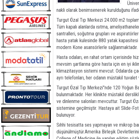
Üniver
nakli olarak benimsenerek kurulduğunu ifade
Turgut Özal Tıp Merkezi 24.000 m2 toplam 
Tüm kapalı alanlarda ısıtma, ameliyathanel
santralleri, soğutma grupları ve aspiratörle
hasta yatak kulesinde 880 yatak kapasitesi
modern Kone asansörlerle sağlanmaktadır.
Hasta odaları, en rahat ortam içerisinde h
mevsim şartlarına göre hasta için en iyi ik
klimazitasyon sistemi mevcut. Odalarda çağ
ayrı telefonları, her odanın müstakil tuvalet
Turgut Özal Tıp Merkezi"nde 120 Yoğun Bak
bulunmaktadır. Her klinikte müstakil derslik
ve dinlenme salonları mevcuttur. Turgut Ö
sistemine geçilmiştir. Hastaya ait Slide-Fot
bulunuyor.
Sıhhi tesisatta ses yapmayan ve mikrop barı
düşünülmüştür.Amerika Birleşik Devletlerin
College of Medicine ile yapılan eğitim söz