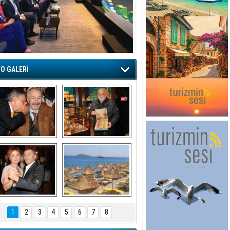
O GALERİ
şaran ULUSOY ve 
Avni Ongurlar ile 
Firuz BAĞLIKAYA
TATLI bir muhabbet
URAT DEDEMAN
TATİL
1
2
3
4
5
6
7
8