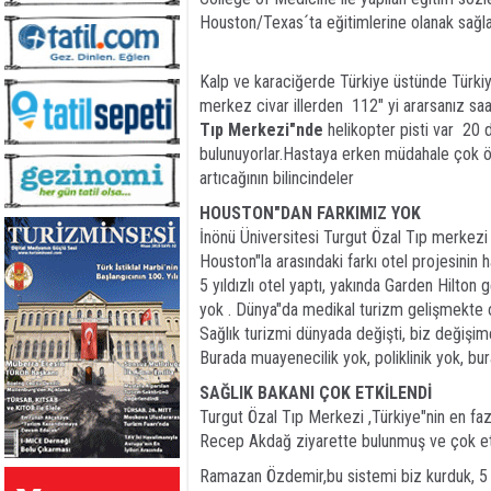
Houston/Texas´ta eğitimlerine olanak sağl
Kalp ve karaciğerde Türkiye üstünde Türkiye"
merkez civar illerden 112" yi ararsanız sa
Tıp Merkezi"nde
helikopter pisti var 20
bulunuyorlar.Hastaya erken müdahale çok ö
artıcağının bilincindeler
HOUSTON"DAN FARKIMIZ YOK
İnönü Üniversitesi Turgut Özal Tıp merkezi
Houston"la arasındaki farkı otel projesinin h
5 yıldızlı otel yaptı, yakında Garden Hilton
yok . Dünya"da medikal turizm gelişmekte old
Sağlık turizmi dünyada değişti, biz değişime
Burada muayenecilik yok, poliklinik yok, bur
SAĞLIK BAKANI ÇOK ETKİLENDİ
Turgut Özal Tıp Merkezi ,Türkiye"nin en fa
Recep Akdağ ziyarette bulunmuş ve çok et
Ramazan Özdemir,bu sistemi biz kurduk, 5 dk