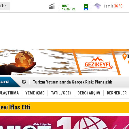
13687.93
İstanbul
31 °C
 Ekle
Altın
6248.13
Antalya
36 °C
Dolar
47.5424
Ankara
28 °C
Euro
54.8042
Etkinlik sektörünün Çatı Kuruluşlardan İstanbul Zirves
Turizm Yatırımlarında Gerçek Risk: Plansızlık
Çelebi–THY İş Birliğiyle Kenya’da Güçleniyor
Global Yatırım Holding,%38 Artış: Net Kâr 46,5 Milyon D
Yabancı Dijital Platformlara Ayrıcalık Yasası
ULAŞTIRMA
YEME İÇME
TATİL /GEZİ
DERGİ ARŞİVİ
DERNEKLER
Tatilsepeti’nden Villa Tatili Modeli
Jolly ile Mezopotamya’ya Yolculuk!
evi İflas Etti
Turizmde maliyet artışı, talep dengelerini sarsıyor
LÖSEV Yaz Okulu’nda Şifa ve Neşe
Turizm geliri ilk 6 ayda 25,7 milyar dolar oldu
Canovate’den Yeni Nesil Veri Merkezleri
Türk MICE Sektörüne Yeni Fırsatlar