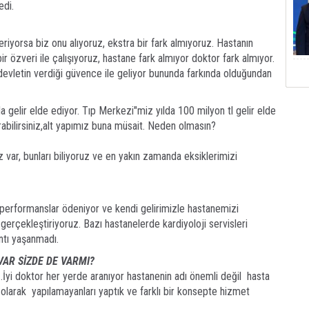
edi.
yorsa biz onu alıyoruz, ekstra bir fark almıyoruz. Hastanın
r özveri ile çalışıyoruz, hastane fark almıyor doktor fark almıyor.
devletin verdiği güvence ile geliyor bununda farkında olduğundan
a gelir elde ediyor. Tıp Merkezi"miz yılda 100 milyon tl gelir elde
rabilirsiniz,alt yapımız buna müsait. Neden olmasın?
 var, bunları biliyoruz ve en yakın zamanda eksiklerimizi
, performanslar ödeniyor ve kendi gelirimizle hastanemizi
gerçekleştiriyoruz. Bazı hastanelerde kardiyoloji servisleri
ntı yaşanmadı.
VAR SİZDE DE VARMI?
.İyi doktor her yerde aranıyor hastanenin adı önemli değil hasta
 olarak yapılamayanları yaptık ve farklı bir konsepte hizmet