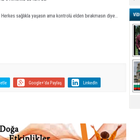
Ar
VİD
Herkes sağlıkla yaşasın ama kontrolü elden bırakmasın diye...
G
Ş
A
Ha
Mi
R
U
Tü
V
etle
Google+'da Paylaş
LinkedIn
D
B
E
Or
Fİ
O