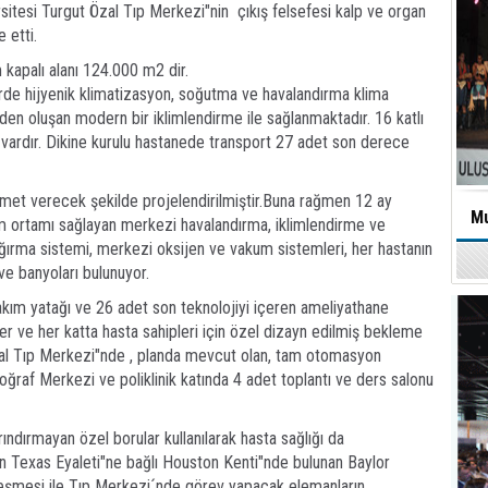
sitesi Turgut Özal Tıp Merkezi"nin çıkış felsefesi kalp ve organ
 etti.
kapalı alanı 124.000 m2 dir.
erde hijyenik klimatizasyon, soğutma ve havalandırma klima
rden oluşan modern bir iklimlendirme ile sağlanmaktadır. 16 katlı
 vardır. Dikine kurulu hastanede transport 27 adet son derece
izmet verecek şekilde projelendirilmiştir.Buna rağmen 12 ay
Mu
lim ortamı sağlayan merkezi havalandırma, iklimlendirme ve
ırma sistemi, merkezi oksijen ve vakum sistemleri, her hastanın
 ve banyoları bulunuyor.
ım yatağı ve 26 adet son teknolojiyi içeren ameliyathane
ler ve her katta hasta sahipleri için özel dizayn edilmiş bekleme
zal Tıp Merkezi"nde , planda mevcut olan, tam otomasyon
oğraf Merkezi ve poliklinik katında 4 adet toplantı ve ders salonu
ndırmayan özel borular kullanılarak hasta sağlığı da
in Texas Eyaleti"ne bağlı Houston Kenti"nde bulunan Baylor
leşmesi ile Tıp Merkezi´nde görev yapacak elemanların