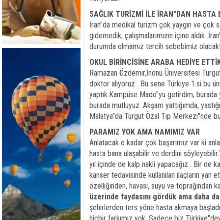
SAĞLIK TURİZMİ İLE İRAN"DAN HASTA
İran"da medikal turizm çok yaygın ve çok s
gidemedik, çalışmalarımızın içine aldık .İran
durumda olmamız tercih sebebimiz olacakt
OKUL BİRİNCİSİNE ARABA HEDİYE ETTİ
Ramazan Özdemir,İnönü Üniversitesi Turgut 
doktor alıyoruz . Bu sene Türkiye 1.si bu üni
yaptık.Kampüse Mado"yu getirdim, burada ya
burada mutluyuz. Akşam yattığımda, yastı
Malatya"da Turgut Özal Tıp Merkezi"nde b
PARAMIZ YOK AMA NAMIMIZ VAR
Anlatacak o kadar çok başarımız var ki anl
hasta bana ulaşabilir ve derdini söyleyebili
yıl içinde de kalp nakli yapacağız . Bir de 
kanser tedavisinde kullanılan ilaçların yan et
özelliğinden, havası, suyu ve toprağından ka
üzerinde faydasını gördük ama daha da
şehirlerden ters yöne hasta akmaya başlad
hiçbir farkımız yok. Sadece biz Türkiye"de