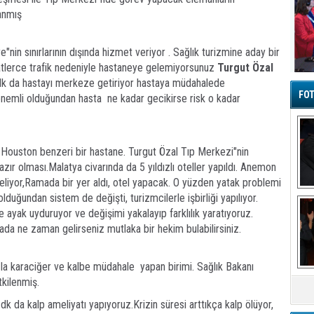
anmış
nin sınırlarının dışında hizmet veriyor . Sağlık turizmine aday bir
atlerce trafik nedeniyle hastaneye gelemiyorsunuz
Turgut Özal
 dk da hastayı merkeze getiriyor hastaya müdahalede
FOT
nemli olduğundan hasta ne kadar gecikirse risk o kadar
 Houston benzeri bir hastane. Turgut Özal Tıp Merkezi"nin
azır olması.Malatya civarında da 5 yıldızlı oteller yapıldı. Anemon
 geliyor,Ramada bir yer aldı, otel yapacak. O yüzden yatak problemi
Ba
uğundan sistem de değişti, turizmcilerle işbirliği yapılıyor.
 ayak uyduruyor ve değişimi yakalayıp farklılık yaratıyoruz.
ada ne zaman gelirseniz mutlaka bir hekim bulabilirsiniz.
zla karaciğer ve kalbe müdahale yapan birimi. Sağlık Bakanı
M
kilenmiş.
 da kalp ameliyatı yapıyoruz.Krizin süresi arttıkça kalp ölüyor,