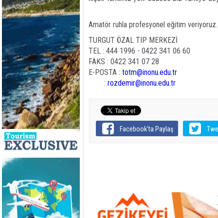
Amatör ruhla profesyonel eğitim veriyoruz. 
TURGUT ÖZAL TIP MERKEZİ
TEL : 444 1996 - 0422 341 06 60
FAKS : 0422 341 07 28
E-POSTA :
totm@inonu.edu.tr
:
rozdemir@inonu.edu.tr
Facebook'ta Paylaş
Twe