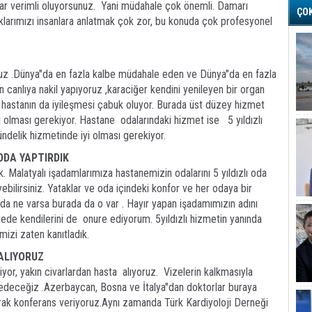
r verimli oluyorsunuz. Yani müdahale çok önemli. Damarı
ÇO
ıklarımızı insanlara anlatmak çok zor, bu konuda çok profesyonel
ruz .Dünya"da en fazla kalbe müdahale eden ve Dünya"da en fazla
n canlıya nakil yapıyoruz ,karaciğer kendini yenileyen bir organ
 hastanın da iyileşmesi çabuk oluyor. Burada üst düzey hizmet
i olması gerekiyor. Hastane odalarındaki hizmet ise 5 yıldızlı
gündelik hizmetinde iyi olması gerekiyor.
ODA YAPTIRDIK
 Malatyalı işadamlarımıza hastanemizin odalarını 5 yıldızlı oda
yebilirsiniz. Yataklar ve oda içindeki konfor ve her odaya bir
nda ne varsa burada da o var . Hayır yapan işadamımızın adını
ede kendilerini de onure ediyorum. 5yıldızlı hizmetin yanında
mizi zaten kanıtladık.
ALIYORUZ
or, yakın civarlardan hasta alıyoruz. Vizelerin kalkmasıyla
l edeceğiz .Azerbaycan, Bosna ve İtalya"dan doktorlar buraya
arak konferans veriyoruz.Aynı zamanda Türk Kardiyoloji Derneği