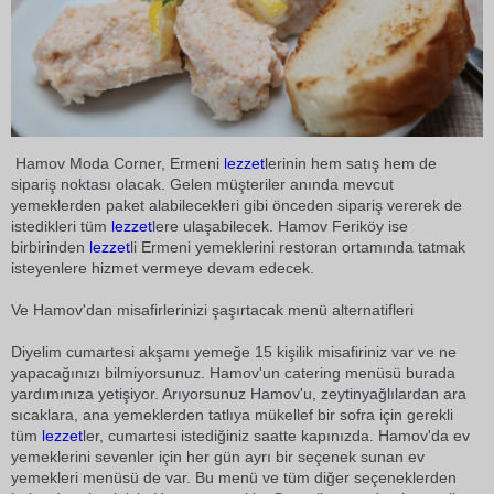
Hamov Moda Corner, Ermeni
lezzet
lerinin hem satış hem de
sipariş noktası olacak. Gelen müşteriler anında mevcut
yemeklerden paket alabilecekleri gibi önceden sipariş vererek de
istedikleri tüm
lezzet
lere ulaşabilecek. Hamov Feriköy ise
birbirinden
lezzet
li Ermeni yemeklerini restoran ortamında tatmak
isteyenlere hizmet vermeye devam edecek.
Ve Hamov'dan misafirlerinizi şaşırtacak menü alternatifleri
Diyelim cumartesi akşamı yemeğe 15 kişilik misafiriniz var ve ne
yapacağınızı bilmiyorsunuz. Hamov'un catering menüsü burada
yardımınıza yetişiyor. Arıyorsunuz Hamov'u, zeytinyağlılardan ara
sıcaklara, ana yemeklerden tatlıya mükellef bir sofra için gerekli
tüm
lezzet
ler, cumartesi istediğiniz saatte kapınızda. Hamov'da ev
yemeklerini sevenler için her gün ayrı bir seçenek sunan ev
yemekleri menüsü de var. Bu menü ve tüm diğer seçeneklerden