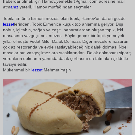
haberdar olmak için
Hamov.yemekler@gmail.com
adresine mail
atm
anız
yeterli. Hamov mutfağından seçmeler
Topik: En ünlü Ermeni mezesi olan topik, Hamov'un da en gözde
lezzet
lerinden. Topik Ermenice küçük top anlamına geliyor. Dışı
nohut, içi tahin, soğan ve çeşitli baharatlardan oluşan topik, içki
masasının vazgeçilmez mezesi. Böyle gerçek bir topik yemeyeli
yıllar olmuştu Vedat Milör Dalak Dolması: Diğer mezelere nazaran
çok az restoranda ve evde rastlayabileceğiniz dalak dolması Noel
masalarının vazgeçilmez ara sıcaklarından. Dalak dolmasını sipariş
verenlerin dolmanın yanında dalak çorbasını da tatmaları şiddetle
tavsiye edilir.
Mükemmel bir
lezzet
 Mehmet Yaşin