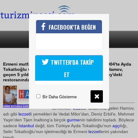
FACEBOOK'TA BEĞEN
SON DAKİKA
KATEGORİLER
ERMENİ MUTFAĞI MODADA
TWITTER'DA TAKİP
Ermeni mutfağını İstanbullularla tanıştırmak için 2004'te Ayda
Tokatlıoğlu ve kızı Selin Tokatlıoğlu'nun kurduğu Hamov,
ET
geçen 5 yılda birçok İstanbulluyu ve ünlüyü Ferikoy'deki
restoranında ağırladı
30 Eylül 2009 / 10:56
TURİZMİN SESİ
Bir Daha Gösterme
Ermenice '
lezzet
li' anlamına gelen Hamov,
adı gibi
lezzet
li yemekleri ile Vedat Milor'dan, Deniz Erbil'e, Mehmet
Yaşin'den Tijen İnaltong'a birçok
gurme
nin takdirini topladı. Böylece
sadece
İstanbul
değil, tüm Türkiye Ayda Tokatlıoğlu'nun
aşçı
lığı,
Selin Tokatlıoğlu'nun işletmeciliği ile Ermeni
lezzet
lerini yakından
tanıdı...