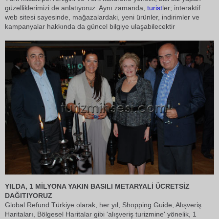
güzelliklerimizi de anlatıyoruz. Aynı zamanda,
turist
ler; interaktif
web sitesi sayesinde, mağazalardaki, yeni ürünler, indirimler ve
kampanyalar hakkında da güncel bilgiye ulaşabilecektir
YILDA, 1 MİLYONA YAKIN BASILI METARYALİ ÜCRETSİZ
DAĞITIYORUZ
Global Refund Türkiye olarak, her yıl, Shopping Guide, Alışveriş
Haritaları, Bölgesel Haritalar gibi 'alışveriş turizmine' yönelik, 1