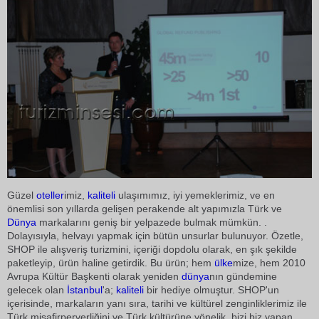
Güzel
oteller
imiz,
kaliteli
ulaşımımız, iyi yemeklerimiz, ve en
önemlisi son yıllarda gelişen perakende alt yapımızla Türk ve
Dünya
markalarını geniş bir yelpazede bulmak mümkün. .
Dolayısıyla, helvayı yapmak için bütün unsurlar bulunuyor. Özetle,
SHOP ile alışveriş turizmini, içeriği dopdolu olarak, en şık şekilde
paketleyip, ürün haline getirdik. Bu ürün; hem
ülke
mize, hem 2010
Avrupa Kültür Başkenti olarak yeniden
dünya
nın gündemine
gelecek olan
İstanbul
'a;
kaliteli
bir hediye olmuştur. SHOP'un
içerisinde, markaların yanı sıra, tarihi ve kültürel zenginliklerimiz ile
Türk misafirperverliğini ve Türk kültürüne yönelik, bizi biz yapan