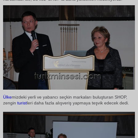
Ülke
mizdeki yerli ve yabancı seçkin markaları buluşturan SHOP,
zengin
turist
leri daha fazla alışveriş yapmaya teşvik edecek dedi.