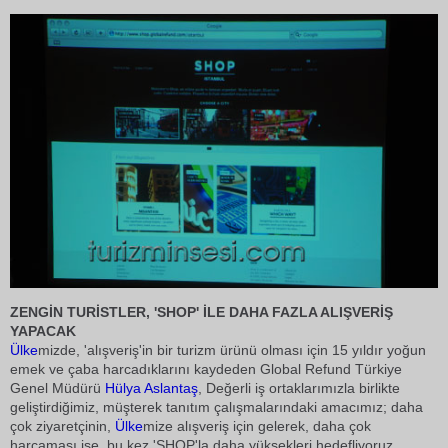
ZENGİN TURİSTLER, 'SHOP' İLE DAHA FAZLA ALIŞVERİŞ
YAPACAK
Ülke
mizde, 'alışveriş'in bir turizm ürünü olması için 15 yıldır yoğun
emek ve çaba harcadıklarını kaydeden Global Refund Türkiye
Genel Müdürü
Hülya Aslantaş
, Değerli iş ortaklarımızla birlikte
geliştirdiğimiz, müşterek tanıtım çalışmalarındaki amacımız; daha
çok ziyaretçinin,
Ülke
mize alışveriş için gelerek, daha çok
harcaması ise, bu kez 'SHOP'la daha yüksekleri hedefliyoruz.