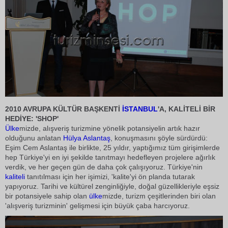
2010 AVRUPA KÜLTÜR BAŞKENTİ
İSTANBUL
'A, KALİTELİ BİR
HEDİYE: 'SHOP'
Ülke
mizde, alışveriş turizmine yönelik potansiyelin artık hazır
olduğunu anlatan
Hülya Aslantaş
, konuşmasını şöyle sürdürdü:
Eşim Cem Aslantaş ile birlikte, 25 yıldır, yaptığımız tüm girişimlerde
hep Türkiye'yi en iyi şekilde tanıtmayı hedefleyen projelere ağırlık
verdik, ve her geçen gün de daha çok çalışıyoruz. Türkiye'nin
kaliteli
tanıtılması için her işimizi, 'kalite'yi ön planda tutarak
yapıyoruz. Tarihi ve kültürel zenginliğiyle, doğal güzellikleriyle eşsiz
bir potansiyele sahip olan
ülke
mizde, turizm çeşitlerinden biri olan
'alışveriş turizminin' gelişmesi için büyük çaba harcıyoruz.