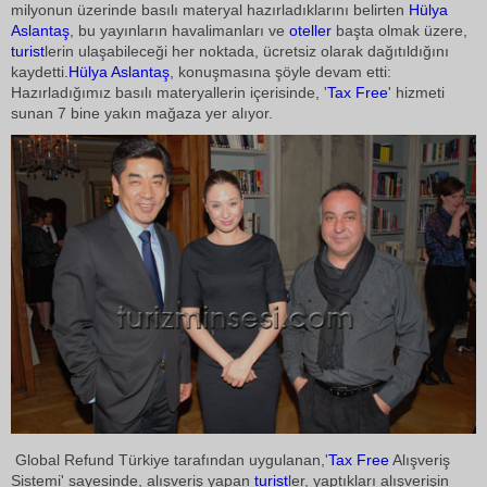
milyonun üzerinde basılı materyal hazırladıklarını belirten
Hülya
Aslantaş
, bu yayınların havalimanları ve
oteller
başta olmak üzere,
turist
lerin ulaşabileceği her noktada, ücretsiz olarak dağıtıldığını
kaydetti.
Hülya Aslantaş
, konuşmasına şöyle devam etti:
Hazırladığımız basılı materyallerin içerisinde, '
Tax Free
' hizmeti
sunan 7 bine yakın mağaza yer alıyor.
Global Refund Türkiye tarafından uygulanan,'
Tax Free
Alışveriş
Sistemi' sayesinde, alışveriş yapan
turist
ler, yaptıkları alışverişin