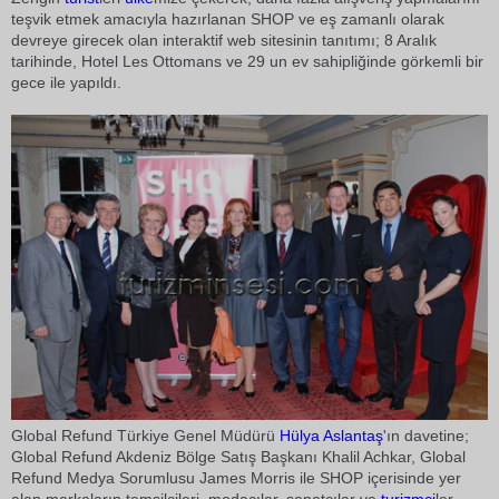
teşvik etmek amacıyla hazırlanan SHOP ve eş zamanlı olarak
devreye girecek olan interaktif web sitesinin tanıtımı; 8 Aralık
tarihinde, Hotel Les Ottomans ve 29 un ev sahipliğinde görkemli bir
gece ile yapıldı.
Global Refund Türkiye Genel Müdürü
Hülya Aslantaş
'ın davetine;
Global Refund Akdeniz Bölge Satış Başkanı Khalil Achkar, Global
Refund Medya Sorumlusu James Morris ile SHOP içerisinde yer