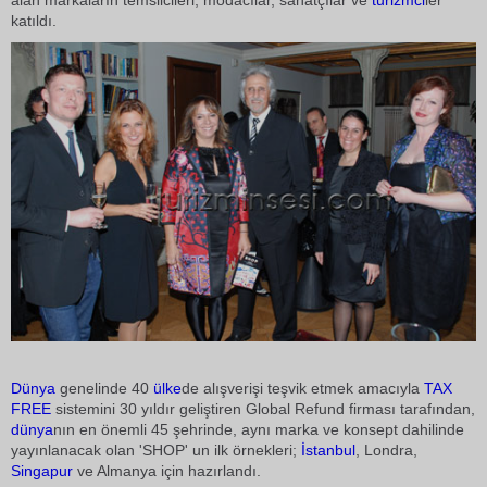
alan markaların temsilcileri, modacılar, sanatçılar ve
turizmci
ler
katıldı.
Dünya
genelinde 40
ülke
de alışverişi teşvik etmek amacıyla 
TAX
FREE
 sistemini 30 yıldır geliştiren Global Refund firması tarafından,
dünya
nın en önemli 45 şehrinde, aynı marka ve konsept dahilinde
yayınlanacak olan 'SHOP' un ilk örnekleri;
İstanbul
, Londra,
Singapur
ve Almanya için hazırlandı.