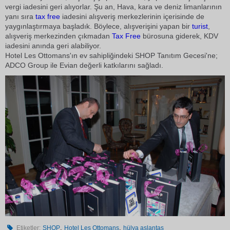
vergi iadesini geri alıyorlar. Şu an, Hava, kara ve deniz limanlarının
yanı sıra
tax free
iadesini alışveriş merkezlerinin içerisinde de
yaygınlaştırmaya başladık. Böylece, alışverişini yapan bir
turist
,
alışveriş merkezinden çıkmadan
Tax Free
bürosuna giderek, KDV
iadesini anında geri alabiliyor.
Hotel Les Ottomans'ın ev sahipliğindeki SHOP Tanıtım Gecesi'ne;
ADCO Group ile Evian değerli katkılarını sağladı.
,
,
Etiketler:
SHOP
Hotel Les Ottomans
hülya aslantaş