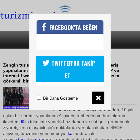
FACEBOOK'TA BEĞEN
SON DAKİKA
KATEGORİLER
DÜNYA MARKALARI SHOPTA BULUŞTU
TWITTER'DA TAKİP
Zengin turistleri ülkemize çekerek, daha fazla alışveriş
yapmalarını teşvik etmek amacıyla hazırlanan SHOP ve
ET
interaktif web sitesinin tanıtımı; Hotel Les Ottomans'ta
görkemli bir gece ile yapıldı.
09 Aralık 2009 / 12:06
TURİZMİN SESİ
Bir Daha Gösterme
Global Refund Türkiye tarafından, 10 yılı
aşkın bir süredir yayınlanan Alışveriş rehberleri ve haritalarına
ilaveten,
lüks
tüketime yönelik hazırlanan ve üst gelir grubundaki
ziyaretçilerin ulaşabileceği noktalarda yer alacak olan 'SHOP',
alışveriş turizmine yeni bir boyut
kaz
andıracak.
Zengin
turist
leri
ülke
mize çekerek, daha fazla alışveriş yapmalarını