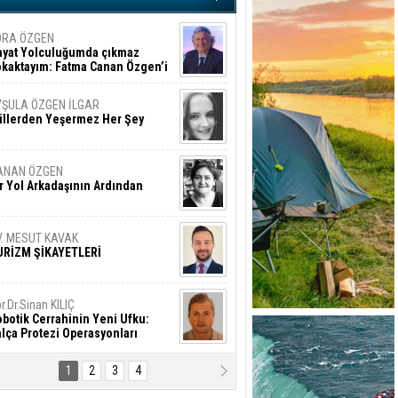
ORA ÖZGEN
ayat Yolculuğumda çıkmaz
okaktayım: Fatma Canan Özgen’i
nıyorum
YŞULA ÖZGEN İLGAR
üllerden Yeşermez Her Şey
ANAN ÖZGEN
r Yol Arkadaşının Ardından
V. MESUT KAVAK
URİZM ŞİKAYETLERİ
r.Dr.Sinan KILIÇ
botik Cerrahinin Yeni Ufku:
lça Protezi Operasyonları
1
2
3
4
AMAZAN BAŞAN
tık Şaşırmayacağız