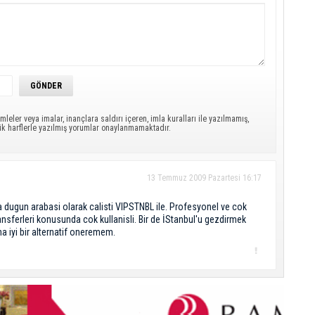
Ç
T
U
Y
S
D
mleler veya imalar, inançlara saldırı içeren, imla kuralları ile yazılmamış,
ük harflerle yazılmış yorumlar onaylanmamaktadır.
A
Od
ba
13 Temmuz 2009 Pazartesi 16:17
K
Bİ
a dugun arabasi olarak calisti VIPSTNBL ile. Profesyonel ve cok
ransferleri konusunda cok kullanisli. Bir de İStanbul'u gezdirmek
ha iyi bir alternatif oneremem.