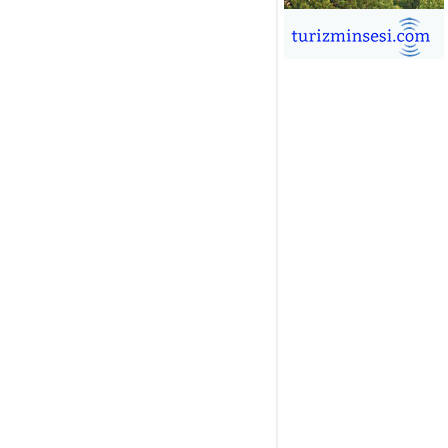
İĞDEM DİNÇ
ÜRSAB’da Yeni Dönem, Yeni
mutlar
ÜKSEL GÖK
ALSA EŞLİĞİNDE ADRENALİN
OLU KÜBA SEYAHATİ
YKUT BAKAY
a satışları düştü, otel satışları
şladı
ONUK YAZAR
R GİRİŞİMCİLİK HİKAYESİ