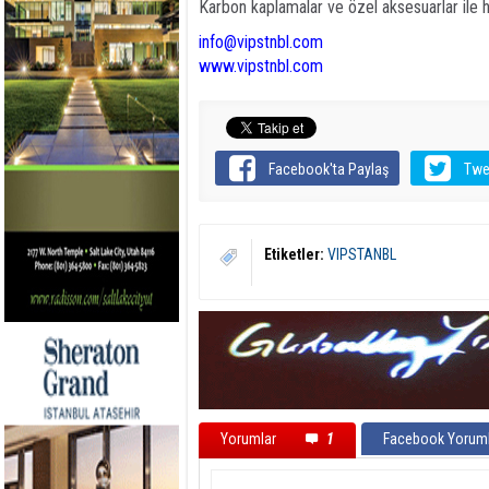
Karbon kaplamalar ve özel aksesuarlar ile h
info@vipstnbl.com
www.vipstnbl.com
Facebook'ta Paylaş
Twe
Etiketler:
VIPSTANBL
Yorumlar
1
Facebook Yoruml