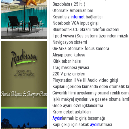
Buzdolabı ( 25 lt. )
Otomatik Amerikan bar
Kesintisiz
internet
bağlantısı
Notebook VGA input girişi
Bluetooth-LCD ekranlı telefon sistemi
I-pod yuvası (Ses sistemi üzerinden müzik
Navigasyon sistemi
Ön-Arka otomatik focus kamera
Ahşap puro kutusu
Kürk taban halısı
Traş makinesi yuvası
220 V priz girişleri
Playstation II Ve III Audio video girişi
Kapıları içeriden kumanda eden otomatik ki
Güvenlik filmi uygulanmış orijinal renkli cam
Işıklı makyaj aynaları ve gazete okuma lamb
Gece ayarlı özel ışıklandırma
Krom ceket askılıkları
Aydın
latmalı iç giriş basamağı
Kapı çıkışı için sokak
aydın
latması