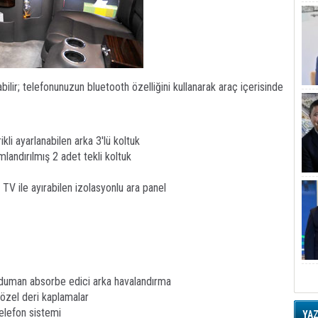
ilir; telefonunuzun bluetooth özelliğini kullanarak araç içerisinde
rikli ayarlanabilen arka 3'lü koltuk
landırılmış 2 adet tekli koltuk
TV ile ayırabilen izolasyonlu ara panel
ve duman absorbe edici arka havalandırma
özel deri kaplamalar
elefon sistemi
YA