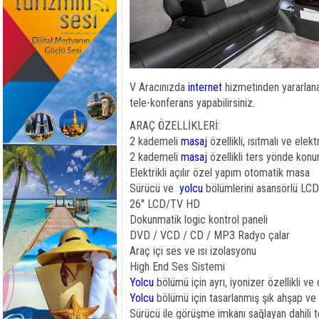
V Aracınızda
internet
hizmetinden yararlanab
tele-konferans yapabilirsiniz.
ARAÇ ÖZELLİKLERİ:
2 kademeli
masaj
özellikli, ısıtmalı ve elekt
2 kademeli
masaj
özellikli ters yönde konum
Elektrikli açılır özel yapım otomatik masa
Sürücü ve
yolcu
bölümlerini asansörlü LCD 
26'' LCD/TV HD
Dokunmatik logic kontrol paneli
DVD / VCD / CD / MP3 Radyo çalar
Araç içi ses ve ısı izolasyonu
High End Ses Sistemi
Yolcu
bölümü için ayrı, iyonizer özellikli 
Yolcu
bölümü için tasarlanmış şık ahşap ve 
Sürücü ile görüşme imkanı sağlayan dahili t