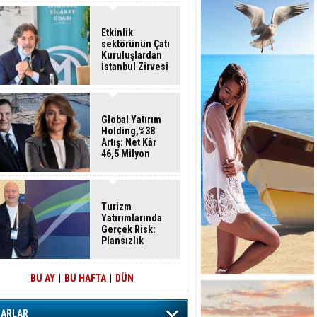
Etkinlik
sektörünün Çatı
Kuruluşlardan
İstanbul Zirvesi
Global Yatırım
Holding,%38
Artış: Net Kâr
46,5 Milyon
Dolar
Turizm
Yatırımlarında
Gerçek Risk:
Plansızlık
BU AY
|
BU HAFTA
|
DÜN
ZARLAR