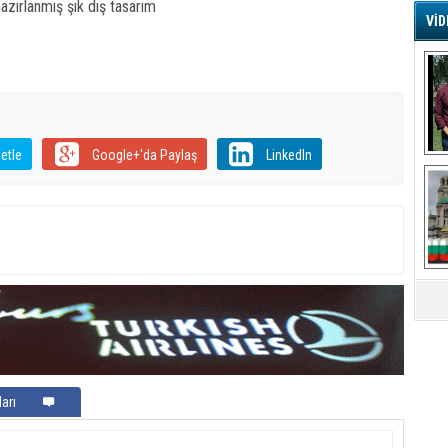
azırlanmış şık dış tasarım
VİD
G
Ş
A
Ha
etle
Google+'da Paylaş
LinkedIn
Mi
R
U
Tü
V
D
B
E
Or
Fİ
arı
O
Ca