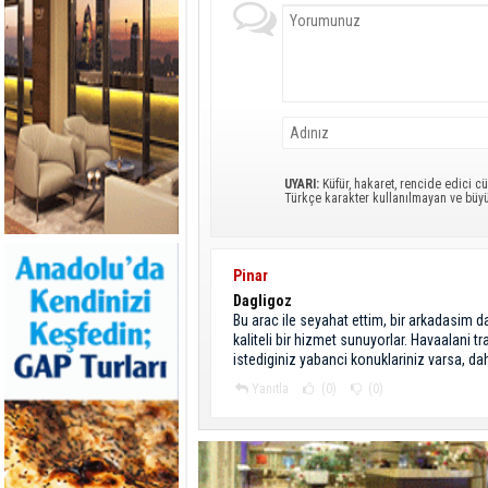
UYARI:
Küfür, hakaret, rencide edici cü
Türkçe karakter kullanılmayan ve büy
Pinar
Dagligoz
Bu arac ile seyahat ettim, bir arkadasim d
kaliteli bir hizmet sunuyorlar. Havaalani t
istediginiz yabanci konuklariniz varsa, da
Yanıtla
(0)
(0)