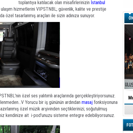
toplantıya katılacak olan misafirlerinizin
İstanbul
m ulaşım hizmetlerini VIPSTNBL; güvenlik, kalite ve prestije
a özel tasarlanmış araçları ile sizin adınıza sunuyor.
ÖN
VIPSTNBL'nin özel ses yalıtımlı araçlarında gerçekleştiriyorsunuz.
Mu
tkilenmeden...V Yorucu bir iş gününün ardından
masaj
fonksiyonuna
hazırlanmış özel müzik arşivinden seçtiklerinizi; soğutulmuş
seniz kendinize ait i-pod'unuzu sisteme entegre edebiliyorsunuz.
FOT