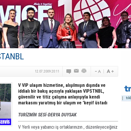
Canovate’den Yeni Nesil Veri Merkezleri
Türk MICE Sektörüne Yeni Fırsatlar
TAV Havalimanları’ndan Yılın İlk Yarısında Rekor
SunExpress’ten Tatil Hamlesi
NG Grup, Domaniç’in Potansiyelini Vurguladı
PSTANBL
12.07.2009 20:11
V VIP ulaşım hizmetine, alışılmışın dışında ve
iddialı bir bakış açısıyla yaklaşan VIPSTNBL,
güvenilir ve titiz çalışma anlayışıyla kendi
markasını yaratmış bir ulaşım ve 'keyif üstadı
TURİZMİN SESİ-DERYA DUYSAK
V Yerli veya yabancı iş ortaklarınızın , düzenleyeceğiniz