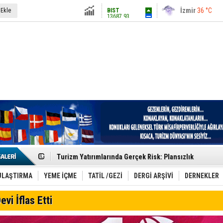
13687.93
İstanbul
31 °C
 Ekle
Altın
6248.13
Antalya
36 °C
Dolar
47.5424
Ankara
28 °C
Euro
54.8042
Etkinlik sektörünün Çatı Kuruluşlardan İstanbul Zirves
Turizm Yatırımlarında Gerçek Risk: Plansızlık
Çelebi–THY İş Birliğiyle Kenya’da Güçleniyor
Global Yatırım Holding,%38 Artış: Net Kâr 46,5 Milyon D
Yabancı Dijital Platformlara Ayrıcalık Yasası
ULAŞTIRMA
YEME İÇME
TATİL /GEZİ
DERGİ ARŞİVİ
DERNEKLER
Tatilsepeti’nden Villa Tatili Modeli
Jolly ile Mezopotamya’ya Yolculuk!
evi İflas Etti
Turizmde maliyet artışı, talep dengelerini sarsıyor
LÖSEV Yaz Okulu’nda Şifa ve Neşe
Turizm geliri ilk 6 ayda 25,7 milyar dolar oldu