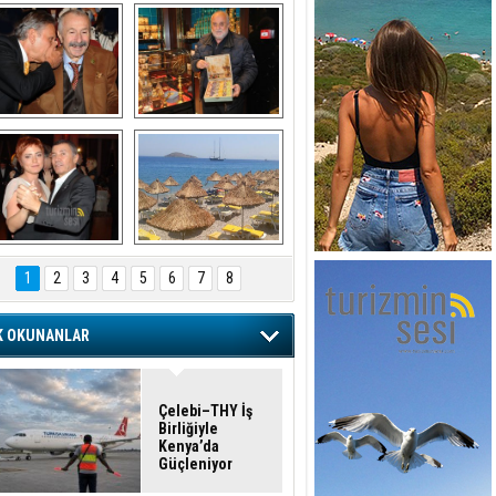
şaran ULUSOY ve 
Avni Ongurlar ile 
Firuz BAĞLIKAYA
TATLI bir muhabbet
URAT DEDEMAN
TATİL
1
2
3
4
5
6
7
8
K OKUNANLAR
Çelebi–THY İş
Birliğiyle
Kenya’da
Güçleniyor