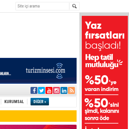
i
olar
KURUMSAL
DİĞER »