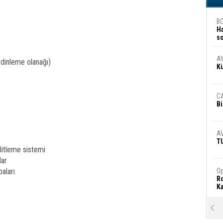
B
H
s
A
A
 dinleme olanağı)
K
C
Bi
A
T
litleme sistemi
lar
aları
Op
Ro
Ka
R
Ar