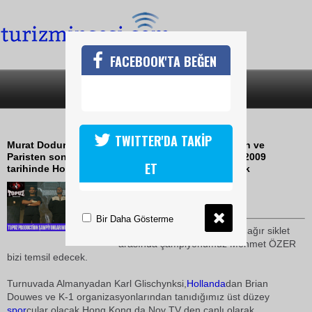
FACEBOOK'TA BEĞEN
SON DAKİKA
KATEGORİLER
TÜRK YUMRUĞU HONG KONG DA
TWITTER'DA TAKİP
Murat Dodurga ve Birol Topuz'un bu yıl Azerbaycan ve
Paristen sonra üçüncü organizasyonları 25 Nisan 2009
ET
tarihinde Hong Kong'un Macau adasında yapılacak
15 Mart 2009 / 19:51
TURİZMİN SESİ
Bir Daha Gösterme
Dünya
nın tanıdığı sekiz tane ağır siklet
arasında şampiyonumuz Mehmet ÖZER
bizi temsil edecek.
Turnuvada Almanyadan Karl Glischynksi,
Hollanda
dan Brian
Douwes ve K-1 organizasyonlarından tanıdığımız üst düzey
spor
cular olacak.Hong Kong da Nov TV den canlı olarak