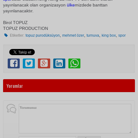
yayınlanacak olan organizasyon
ülke
mizdede banttan
yayınlanacaktır.
Birol TOPUZ
TOPUZ PRODUCTION
,
,
,
,
Etiketler:
topuz purodüksüyon
mehmet özer
turnuva
king box
spor
Yorumlar