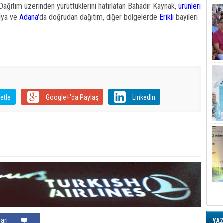
ağıtım üzerinden yürüttüklerini hatırlatan Bahadır Kaynak,
ürünleri
alya ve
Adana
'da doğrudan dağıtım, diğer bölgelerde
Erikli
bayileri
etle
Google+'da Paylaş
LinkedIn
arı
YA