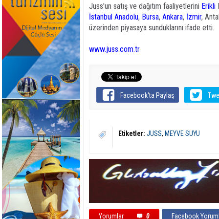
Juss'un satış ve dağıtım faaliyetlerini
Erikli
D
İstanbul
Anadolu
,
Bursa
,
Ankara
,
İzmir
, Ant
üzerinden piyasaya sunduklarını ifade etti.
www.juss.com.tr
Facebook'ta Paylaş
Twe
Etiketler:
JUSS
,
MEYVE SUYU
Yorumlar
0
Facebook Yoruml