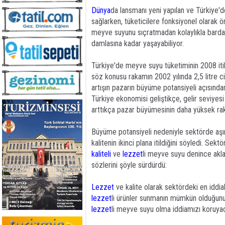
Dünya
da lansmanı yeni yapılan ve Türkiye'd
sağlarken, tüketicilere fonksiyonel olarak 
meyve suyunu sıçratmadan kolaylıkla barda
damlasına kadar yaşayabiliyor.
Türkiye'de meyve suyu tüketiminin 2008 itib
söz konusu rakamın 2002 yılında 2,5 litre c
artışın pazarın büyüme potansiyeli açısınd
Türkiye ekonomisi geliştikçe, gelir seviyes
arttıkça pazar büyümesinin daha yüksek rak
Büyüme potansiyeli nedeniyle sektörde aşır
kalitenin ikinci plana itildiğini söyledi. S
kaliteli
ve
lezzet
li meyve suyu denince akla 
sözlerini şöyle sürdürdü:
Lezzet
ve kalite olarak sektördeki en iddia
lezzet
li ürünler sunmanın mümkün olduğunu
lezzet
li meyve suyu olma iddiamızı koruy