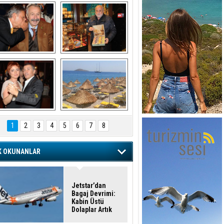
şaran ULUSOY ve 
Avni Ongurlar ile 
Firuz BAĞLIKAYA
TATLI bir muhabbet
URAT DEDEMAN
TATİL
1
2
3
4
5
6
7
8
K OKUNANLAR
Jetstar’dan
Bagaj Devrimi:
Kabin Üstü
Dolaplar Artık
Ücretli!