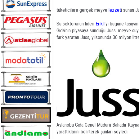
tüketicilere gerçek meyve
lezzet
i sunan J
Su sektörünün lideri
Erikli
'yi bugüne taşıya
Gıda'nın piyasaya sunduğu Juss, meyve suyu 
fark yaratan Juss, yılsonunda 30 milyon litre
Aslanoba Gıda Genel Müdürü Bahadır Kaynak, ö
yarattıklarını belirterek şunları söyledi: