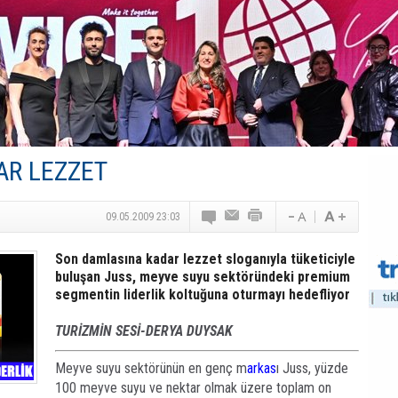
Turizm Yatırımlarında Gerçek Risk: Plansızlık
Çelebi–THY İş Birliğiyle Kenya’da Güçleniyor
Global Yatırım Holding,%38 Artış: Net Kâr 46,5 Milyon D
Yabancı Dijital Platformlara Ayrıcalık Yasası
Tatilsepeti’nden Villa Tatili Modeli
AR LEZZET
09.05.2009 23:03
Son damlasına kadar lezzet sloganıyla tüketiciyle
buluşan Juss, meyve suyu sektöründeki premium
segmentin liderlik koltuğuna oturmayı hedefliyor
TURİZMİN SESİ-DERYA DUYSAK
Meyve suyu sektörünün en genç m
arkas
ı Juss, yüzde
100 meyve suyu ve nektar olmak üzere toplam on