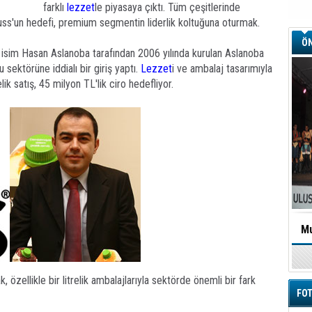
farklı
lezzet
le piyasaya çıktı. Tüm çeşitlerinde
uss'un hedefi, premium segmentin liderlik koltuğuna oturmak.
ÖN
n isim Hasan Aslanoba tarafından 2006 yılında kurulan Aslanoba
sektörüne iddialı bir giriş yaptı.
Lezzet
i ve ambalaj tasarımıyla
lik satış, 45 milyon TL'lik ciro hedefliyor.
Mu
zellikle bir litrelik ambalajlarıyla sektörde önemli bir fark
FOT