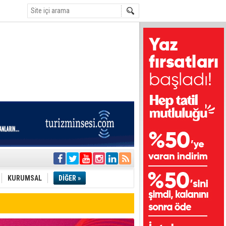
e
KURUMSAL
DİĞER »
tı
etli!
i