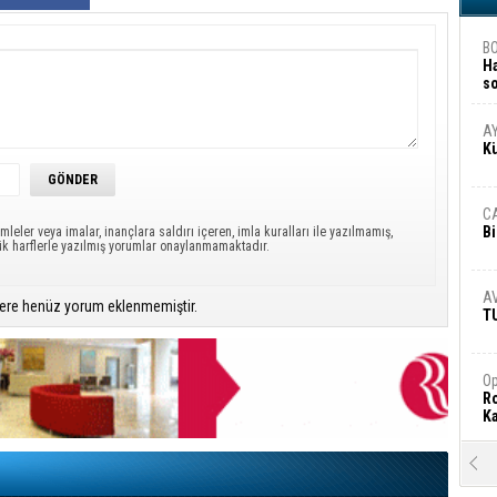
B
H
s
A
A
K
C
Bi
mleler veya imalar, inançlara saldırı içeren, imla kuralları ile yazılmamış,
ük harflerle yazılmış yorumlar onaylanmamaktadır.
A
ere henüz yorum eklenmemiştir.
T
Op
Ro
Ka
R
Ar