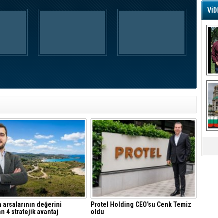
VİD
G
Ş
A
Ha
Mi
R
U
Tü
V
D
B
E
Or
Fİ
 arsalarının değerini
Protel Holding CEO’su Cenk Temiz
O
an 4 stratejik avantaj
oldu
Ca