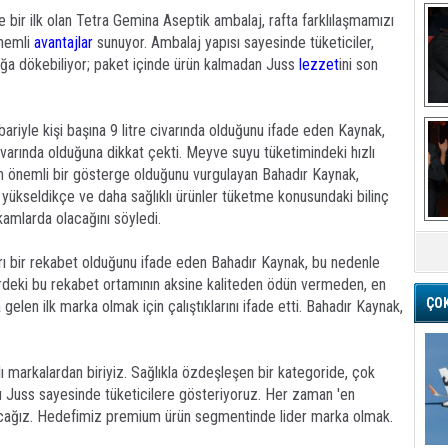
e bir ilk olan Tetra Gemina Aseptik ambalaj, rafta farklılaşmamızı
önemli
avantajlar
sunuyor. Ambalaj yapısı sayesinde tüketiciler,
ğa dökebiliyor; paket içinde ürün kalmadan Juss
lezzet
ini son
Ba
ariyle kişi başına 9 litre civarında olduğunu ifade eden Kaynak,
ivarında olduğuna dikkat çekti. Meyve suyu tüketimindeki hızlı
an önemli bir gösterge olduğunu vurgulayan Bahadır Kaynak,
i yükseldikçe ve daha sağlıklı ürünler tüketme konusundaki bilinç
amlarda olacağını söyledi.
M
ı bir rekabet olduğunu ifade eden Bahadır Kaynak, bu nedenle
ektördeki bu rekabet ortamının aksine kaliteden ödün vermeden, en
ÇO
gelen ilk marka olmak için çalıştıklarını ifade etti. Bahadır Kaynak,
lı markalardan biriyiz. Sağlıkla özdeşleşen bir kategoride, çok
 Juss sayesinde tüketicilere gösteriyoruz. Her zaman 'en
acağız. Hedefimiz premium ürün segmentinde lider marka olmak.