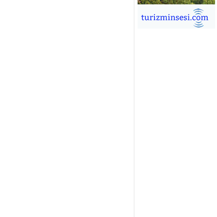
İĞDEM DİNÇ
ÜRSAB’da Yeni Dönem, Yeni
mutlar
ÜKSEL GÖK
ALSA EŞLİĞİNDE ADRENALİN
OLU KÜBA SEYAHATİ
YKUT BAKAY
a satışları düştü, otel satışları
şladı
ONUK YAZAR
R GİRİŞİMCİLİK HİKAYESİ