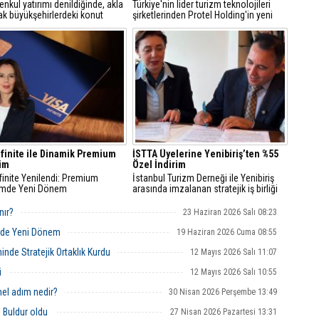
nkul yatırımı denildiğinde, akla
Türkiye'nin lider turizm teknolojileri
rak büyükşehirlerdeki konut
şirketlerinden Protel Holding'in yeni
ri gelse de, turizm
CEO’su 1 Temmuz itibarıyla Cenk
Ç
rindeki arsalar yatırımcıların
Temiz oldu
T
daki yerine koruyor
U
Y
S
D
A
Od
nfinite ile Dinamik Premium
İSTTA Üyelerine Yenibiriş’ten %55
ba
im
Özel İndirim
finite Yenilendi: Premium
İstanbul Turizm Derneği ile Yenibiriş
imde Yeni Dönem
arasında imzalanan stratejik iş birliği
K
kapsamında, dernek üyeleri insan
Bİ
kaynakları ve işe alım hizmetlerinden
nır?
23 Haziran 2026 Salı 08:23
%55 indirimli yararlanacak
inde Yeni Dönem
19 Haziran 2026 Cuma 08:55
nde Stratejik Ortaklık Kurdu
12 Mayıs 2026 Salı 11:07
i
12 Mayıs 2026 Salı 10:55
mel adım nedir?
30 Nisan 2026 Perşembe 13:49
l Buldur oldu
27 Nisan 2026 Pazartesi 13:31