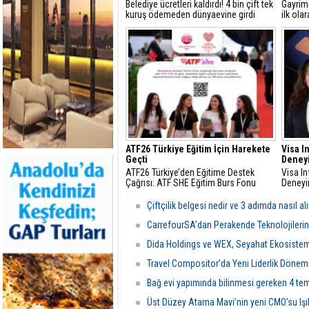
Belediye ücretleri kaldırdı! 4 bin çift tek
Gayrime
kuruş ödemeden dünyaevine girdi
ilk ola
projele
bölgele
radarın
ATF26 Türkiye Eğitim İçin Harekete
Visa I
Geçti
Deney
ATF26 Türkiye’den Eğitime Destek
Visa In
Çağrısı: ATF SHE Eğitim Burs Fonu
Deney
Çiftçilik belgesi nedir ve 3 adımda nasıl alı
CarrefourSA’dan Perakende Teknolojiler
Dida Holdings ve WEX, Seyahat Ekosistemi
Travel Compositor’da Yeni Liderlik Dönem
Bağ evi yapımında bilinmesi gereken 4 te
Üst Düzey Atama Mavi’nin yeni CMO’su Işı