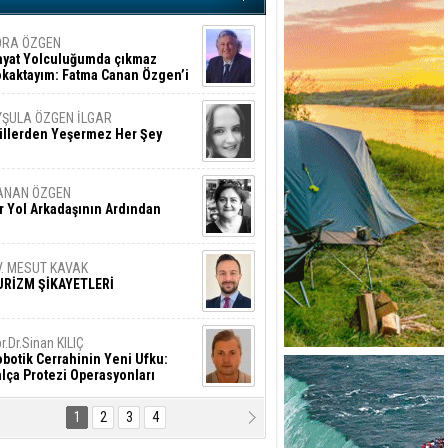
ORA ÖZGEN
ayat Yolculuğumda çıkmaz
okaktayım: Fatma Canan Özgen’i
nıyorum
YŞULA ÖZGEN İLGAR
üllerden Yeşermez Her Şey
ANAN ÖZGEN
r Yol Arkadaşının Ardından
V. MESUT KAVAK
URİZM ŞİKAYETLERİ
r.Dr.Sinan KILIÇ
botik Cerrahinin Yeni Ufku:
lça Protezi Operasyonları
1
2
3
4
AMAZAN BAŞAN
tık Şaşırmayacağız