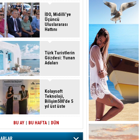
İDO, Midilli’ye
Üçüncü
Uluslararası
Hattını
Akçay’dan Açtı
Türk Turistlerin
Gözdesi: Yunan
Adaları
Kolaysoft
Teknoloji,
Bilişim500’de 5
yıl üst üste
zirvede
BU AY
|
BU HAFTA
|
DÜN
ZARLAR