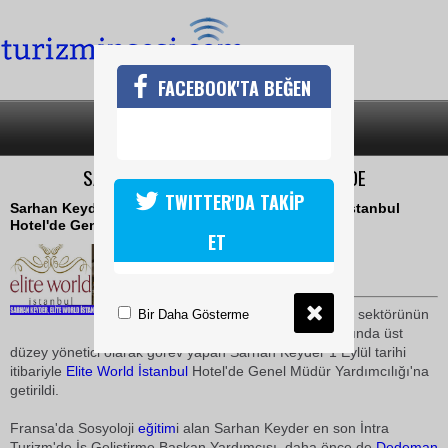
FACEBOOK'TA BEĞEN
SON DAKİKA
KATEGORİLER
SARHAN KEYDER ELİTE WORLD HOTEL'DE
TWITTER'DA TAKİP
Sarhan Keyder 1 Eylül tarihi itibariyle Elite World İstanbul
Hotel'de Genel Müdür Yardımcılığı'na getirildi.
ET
02 Eylül 2009 / 17:46
TURİZMİN SESİ
1986 yılından bu yana turizm sektörünün
Bir Daha Gösterme
otelcilik ve acentecilik alanlarında üst
düzey yönetici olarak görev yapan Sarhan Keyder 1 Eylül tarihi
itibariyle
Elite World
İstanbul
Hotel'de Genel Müdür Yardımcılığı'na
getirildi.
Fransa'da Sosyoloji
eğitim
i alan Sarhan Keyder en son İntra
Turizm'de İş Geliştirme Başkan Yardımcısı, daha önce de
Dedeman