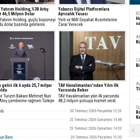
 Yatırım Holding,%38 Artış:
Yabancı Dijital Platformlara
B
r 46,5 Milyon Dolar
Ayrıcalık Yasası
H
 Yatırım Holding, güçlü büyümeyi
Yerli ve Millî Seyahat Acentelerine
s
ü dolar bazında gelirlerini
Zarar Verecek
A
18, FAVÖK’ünü yüzde 21 artırdı
A
K
C
Bi
A
 geliri ilk 6 ayda 25,7 milyar
TAV Havalimanları’ndan Yılın İlk
T
oldu
Yarısında Rekor
 ve Turizm Bakanı Mehmet Nuri
TAV Havalimanları yılın ilk yarısında
"Ateş çemberine rağmen Türkiye
48,2 milyon yolcuya hizmet verdi
e istikrarını korudu"
Op
adı
30 Temmuz 2026 Perşembe 12:25
Ro
Ka
25 Temmuz 2026 Cumartesi 14:48
i
25 Temmuz 2026 Cumartesi 14:33
R
Ar
un Beni
20 Temmuz 2026 Pazartesi 15:30