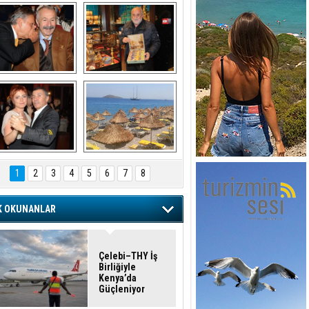
şaran ULUSOY ve 
Avni Ongurlar ile 
Firuz BAĞLIKAYA
TATLI bir muhabbet
URAT DEDEMAN
TATİL
1
2
3
4
5
6
7
8
K OKUNANLAR
Çelebi–THY İş
Birliğiyle
Kenya’da
Güçleniyor