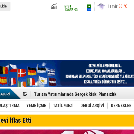
13687.93
İstanbul
31 °C
 Ekle
Altın
6248.13
Antalya
36 °C
Dolar
47.5424
Ankara
28 °C
Euro
54.8042
Etkinlik sektörünün Çatı Kuruluşlardan İstanbul Zirves
Turizm Yatırımlarında Gerçek Risk: Plansızlık
Çelebi–THY İş Birliğiyle Kenya’da Güçleniyor
Global Yatırım Holding,%38 Artış: Net Kâr 46,5 Milyon D
Yabancı Dijital Platformlara Ayrıcalık Yasası
ULAŞTIRMA
YEME İÇME
TATİL /GEZİ
DERGİ ARŞİVİ
DERNEKLER
Tatilsepeti’nden Villa Tatili Modeli
Jolly ile Mezopotamya’ya Yolculuk!
evi İflas Etti
Turizmde maliyet artışı, talep dengelerini sarsıyor
LÖSEV Yaz Okulu’nda Şifa ve Neşe
Turizm geliri ilk 6 ayda 25,7 milyar dolar oldu