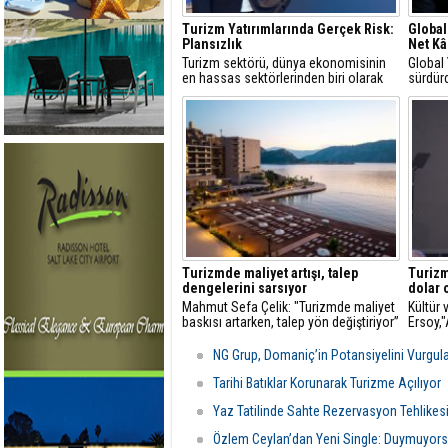
Turizm Yatırımlarında Gerçek Risk:
Global
Plansızlık
Net Kâ
Turizm sektörü, dünya ekonomisinin
Global
en hassas sektörlerinden biri olarak
sürdürd
görülür
yüzde 
Turizmde maliyet artışı, talep
Turizm
dengelerini sarsıyor
dolar 
Mahmut Sefa Çelik: "Turizmde maliyet
Kültür
baskısı artarken, talep yön değiştiriyor”
Ersoy,
turizmd
NG Grup, Domaniç’in Potansiyelini Vurgul
Tarihi Batıklar Korunarak Turizme Açılıyor
Yaz Tatilinde Sahte Rezervasyon Tehlikes
Özlem Ceylan’dan Yeni Single: Duymuyors