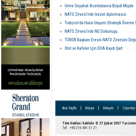
Umre Seyahat Acentalarına Büyük Müjde
NATO Zirvesi’nde lezzet diplomasisi
Trabzon’da Hava Ulaşımı Stratejik Öneme
NATO Zirvesi’nde NG Dokunuşu
TÜROB Başkanı Eresin NATO Zirvesini Değe
Otel ve Kafeler İçin DOA Kaydı Şart
|
|
|
Ana Sayfa
Künye
İletişim
Ziyaretçi
Tüm Hakları Saklıdır © 27 Şubat 2007 Turizmin
Tel : +90 216 481 51 21