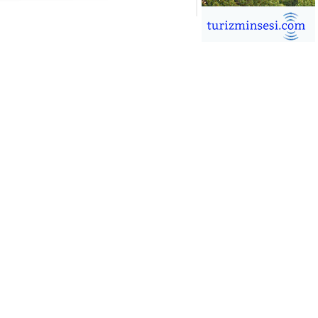
İĞDEM DİNÇ
ÜRSAB’da Yeni Dönem, Yeni
mutlar
ÜKSEL GÖK
ALSA EŞLİĞİNDE ADRENALİN
OLU KÜBA SEYAHATİ
YKUT BAKAY
a satışları düştü, otel satışları
şladı
ONUK YAZAR
R GİRİŞİMCİLİK HİKAYESİ