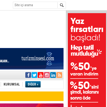
i
olar
KURUMSAL
DİĞER »