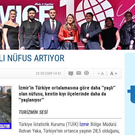
Canovate’den Yeni Nesil Veri Merkezleri
Türk MICE Sektörüne Yeni Fırsatlar
TAV Havalimanları’ndan Yılın İlk Yarısında Rekor
SunExpress’ten Tatil Hamlesi
NG Grup, Domaniç’in Potansiyelini Vurguladı
LI NÜFUS ARTIYOR
23.09.2009 14:41
İzmir'in Türkiye ortalamasına göre daha ''yaşlı''
olan nüfusu, kentin kıyı ilçelerinde daha da
''yaşlanıyor''
TURİZMİN SESİ
Türkiye İstatistik Kurumu (TÜİK)
İzmir
Bölge Müdürü
Rıdvan Yaka, Türkiye'nin ortanca yaşının 28,5 olduğunu,