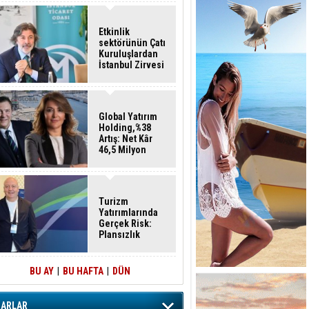
Etkinlik
sektörünün Çatı
Kuruluşlardan
İstanbul Zirvesi
Global Yatırım
Holding,%38
Artış: Net Kâr
46,5 Milyon
Dolar
Turizm
Yatırımlarında
Gerçek Risk:
Plansızlık
BU AY
|
BU HAFTA
|
DÜN
ZARLAR