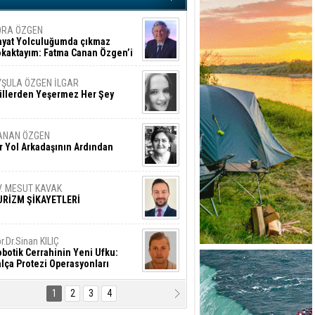
ORA ÖZGEN
ayat Yolculuğumda çıkmaz
okaktayım: Fatma Canan Özgen’i
nıyorum
YŞULA ÖZGEN İLGAR
üllerden Yeşermez Her Şey
ANAN ÖZGEN
r Yol Arkadaşının Ardından
V. MESUT KAVAK
URİZM ŞİKAYETLERİ
r.Dr.Sinan KILIÇ
botik Cerrahinin Yeni Ufku:
lça Protezi Operasyonları
1
2
3
4
AMAZAN BAŞAN
tık Şaşırmayacağız