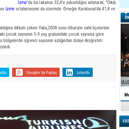
İzmir
'de bu rakamın 32,4'e yükseldiğini anlatarak, ''Dikili,
 ise
İzmir
ortalamasının da üzerinde. Örneğin Karaburun'da 41,8 ve
ÖN
ldığına dikkati çeken Yaka,2008 sonu itibariyle sahil ilçelerinin
daki çocuk sayısının 5-9 yaş grubundaki çocuk sayısına göre
u bölgelerde öğrenci sayısının azlığından dolayı ilköğretim
öyledi.
etle
Google+'da Paylaş
LinkedIn
Mu
FOT