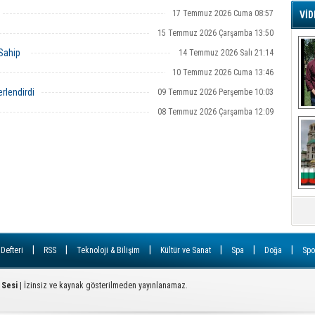
17 Temmuz 2026 Cuma 08:57
VİD
G
15 Temmuz 2026 Çarşamba 13:50
Ş
 Sahip
14 Temmuz 2026 Salı 21:14
10 Temmuz 2026 Cuma 13:46
A
rlendirdi
09 Temmuz 2026 Perşembe 10:03
Ha
08 Temmuz 2026 Çarşamba 12:09
Mi
R
U
Tü
V
D
B
E
Or
|
|
|
|
|
|
 Defteri
RSS
Teknoloji & Bilişim
Kültür ve Sanat
Spa
Doğa
Spo
Fİ
 Sesi
| İzinsiz ve kaynak gösterilmeden yayınlanamaz.
O
Ca