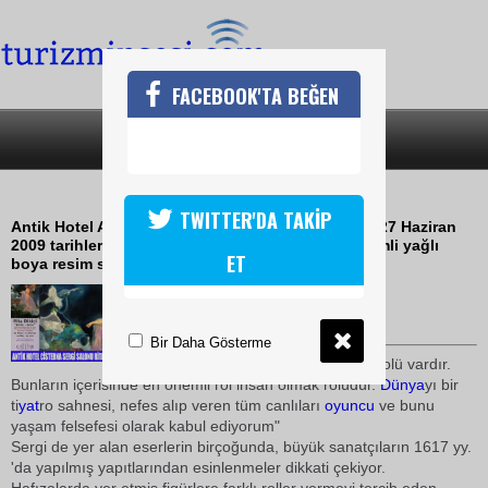
FACEBOOK'TA BEĞEN
SON DAKİKA
KATEGORİLER
RİTA DİKİCİ KİŞİSEL RESİM SERGİSİ
TWITTER'DA TAKİP
Antik Hotel Antik Cisterna sergi salonu 29 Mayıs- 27 Haziran
2009 tarihleri arasında Rita DİKİCİ nin ROLLER isimli yağlı
ET
boya resim sergisine ev sahipliği yapıyor
14 Mayıs 2009 / 16:13
TURİZMİN SESİ
Bir Daha Gösterme
"Evrende tüm varlıkların bir rolü vardır.
Bunların içerisinde en önemli rol insan olmak rolüdür.
Dünya
yı bir
ti
yat
ro sahnesi, nefes alıp veren tüm canlıları
oyuncu
ve bunu
yaşam felsefesi olarak kabul ediyorum"
Sergi de yer alan eserlerin birçoğunda, büyük sanatçıların 1617 yy.
'da yapılmış yapıtlarından esinlenmeler dikkati çekiyor.