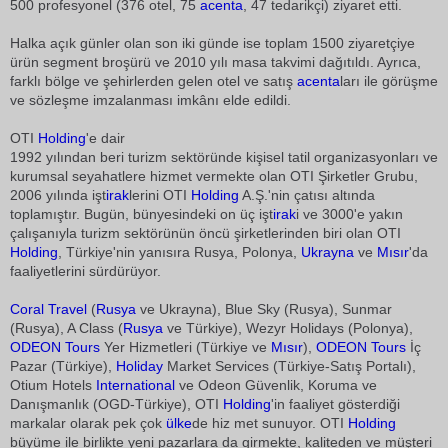
500 profesyonel (376 otel, 75
acenta
, 47 tedarikçi) ziyaret etti.
Halka açık günler olan son iki günde ise toplam 1500 ziyaretçiye
ürün segment broşürü ve 2010 yılı masa takvimi dağıtıldı. Ayrıca,
farklı bölge ve şehirlerden gelen otel ve satış
acenta
ları ile görüşme
ve sözleşme imzalanması imkânı elde edildi.
OTI
Holding
'e dair
1992 yılından beri turizm sektöründe kişisel tatil organizasyonları ve
kurumsal seyahatlere hizmet vermekte olan OTI Şirketler Grubu,
2006 yılında işt
irak
lerini OTI
Holding
A.Ş.'nin çatısı altında
toplamıştır. Bugün, bünyesindeki on üç işt
irak
i ve 3000'e yakın
çalışanıyla turizm sektörünün öncü şirketlerinden biri olan OTI
Holding
, Türkiye'nin yanısıra Rusya, Polonya,
Ukrayna
ve
Mısır
'da
faaliyetlerini sürdürüyor.
Coral Travel
(
Rusya
ve Ukrayna), Blue Sky (Rusya), Sunmar
(Rusya), A Class (
Rusya
ve Türkiye), Wezyr Holidays (Polonya),
ODEON Tours
Yer Hizmetleri (Türkiye ve
Mısır
),
ODEON Tours
İç
Pazar (Türkiye),
Holiday
Market Services (Türkiye-Satış Portalı),
Otium Hotels
International
ve Odeon Güvenlik, Koruma ve
Danışmanlık (OGD-Türkiye), OTI
Holding
'in faaliyet gösterdiği
markalar olarak pek çok
ülke
de hiz met sunuyor. OTI
Holding
büyüme ile birlikte yeni pazarlara da girmekte, kaliteden ve müşteri