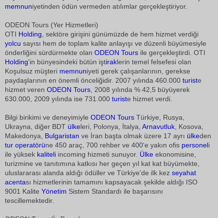
memnun
iyetinden ödün vermeden atılımlar gerçekleştiriyor.
ODEON Tours (Yer Hizmetleri)
OTI
Holding
, sektöre girişini günümüzde de hem hizmet verdiği
yolcu
sayısı hem de toplam kalite anlayışı ve düzenli büyümesiyle
önderliğini sürdürmekte olan
ODEON Tours
ile gerçekleştirdi. OTI
Holding
'in bünyesindeki bütün işt
irak
lerin temel felsefesi olan
Koşulsuz müşteri
memnun
iyeti gerek çalışanlarının, gerekse
paydaşlarının en önemli önceliğidir. 2007 yılında 460.000
turist
e
hizmet veren
ODEON Tours
, 2008 yılında % 42,5 büyüyerek
630.000, 2009 yılında ise 731.000
turist
e hizmet verdi.
Bilgi birikimi ve deneyimiyle
ODEON Tours
Türkiye, Rusya,
Ukrayna, diğer BDT
ülke
leri, Polonya, İtalya,
Arnavutluk
, Kosova,
Makedonya,
Bulgaristan
ve İran başta olmak üzere 17 ayrı
ülke
den
tur operatörü
ne 450 araç, 700 rehber ve 400'e yakın ofis
personel
i
ile yüksek
kaliteli
incoming hizmeti sunuyor.
Ülke
ekonomisine,
turizmine ve tanıtımına katkısı her geçen yıl kat kat büyümekte,
uluslararası alanda aldığı ödüller ve Türkiye'de ilk kez
seyahat
acenta
sı hizmetlerinin tamamını kapsayacak şekilde aldığı ISO
9001 Kalite
Yönetim
Sistem Standardı ile başarısını
tescillemektedir.