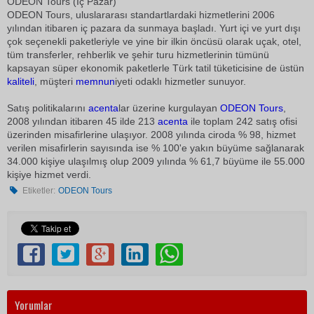
ODEON Tours (İç Pazar)
ODEON Tours, uluslararası standartlardaki hizmetlerini 2006
yılından itibaren iç pazara da sunmaya başladı. Yurt içi ve yurt dışı
çok seçenekli paketleriyle ve yine bir ilkin öncüsü olarak uçak, otel,
tüm transferler, rehberlik ve şehir turu hizmetlerinin tümünü
kapsayan süper ekonomik paketlerle Türk tatil tüketicisine de üstün
kaliteli
, müşteri
memnun
iyeti odaklı hizmetler sunuyor.
Satış politikalarını
acenta
lar üzerine kurgulayan
ODEON Tours
,
2008 yılından itibaren 45 ilde 213
acenta
ile toplam 242 satış ofisi
üzerinden misafirlerine ulaşıyor. 2008 yılında ciroda % 98, hizmet
verilen misafirlerin sayısında ise % 100'e yakın büyüme sağlanarak
34.000 kişiye ulaşılmış olup 2009 yılında % 61,7 büyüme ile 55.000
kişiye hizmet verdi.
Etiketler:
ODEON Tours
Yorumlar