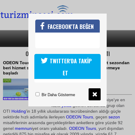
FACEBOOK'TA BEĞEN
SON DAKİKA
KATEGORİLER
ODEON TOURS İÇ PAZARDA ATAĞA KALTI
TWITTER'DA TAKİP
ODEON Tours, dış pazardaki başarısını sadece dört sezondan
beri hizmet sunduğu Türkiye iç pazarında da göstermeye
ET
başladı
23 Şubat 2010 / 16:54
TURİZMİN SESİ
Bir Daha Gösterme
Bünyesinde yer aldığı ve Türkiye'ye en
fazla
yolcu
getiren dördüncü grup olan
OTI
Holding
'in 18 yıllık uluslararası tecrübesinden aldığı güçle
sektörde hızlı adımlarla ilerleyen
ODEON Tours
, geçen
sezon
misafirlerinin arasında gerçekleştirilen anketlere göre yüzde 92
genel
memnun
iyet oranı yakaladı.
ODEON Tours
, yurt dışından
getirdiği 875 bin misafire ek olarak 2009 yılında, yüzde 61,7