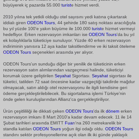
büyüyerek iç pazarda 55.000
turist
e hizmet verdi.
2010 yılına tek yetkili olduğu otel sayısını yedi katına çıkartarak
iddialı giren
ODEON Tours
, 44 şehirde 180 satış noktası aracılığıyla
bu yıl yüzde 100'e yakın büyüme ile 100.000
turist
e hizmet vermeyi
hedefliyor. Erken rezervasyon imkanları ise
ODEON Tours
'da bu yıl
ek kolaylıklarla tüketiciye sunuluyor. Yüzde 40 erken rezervasyon
indiriminin yanısıra 12 aya kadar taksitlendirme ve iki taksit öteleme
ODEON Tours
seçenekleri arasında yer alıyor.
ODEON Tours'un sunduğu diğer bir yenilik de tüketicinin erken
rezervasyon satın alımlarından vazgeçmesi halinde, tüketiciyi
korumak üzere geliştirilen
Seyahat
Sigortası.
Seyahat
sigortası ile
tüketici, tatilden 72 saat öncesine kadar vazgeçtiği takdirde mağdur
olmayacak, satın aldığı otel rezervasyonu ile ilgili kendisine geri
ödeme gerçekleştirilebilecek. Bu sigortalama işlemi Türkiye'nin
önde gelen kuruluşlarından Allianz'ca gerçekleştiriliyor.
Ürün çeşitlililiği ile dikkati çeken
ODEON Tours
'da ilk
dönem
erken
rezervasyon imkanı 8 Mart 2010'a kadar devam edecek. 11 ile 14
Şubat tarihleri arasında EMITT
Fuar
ı'na 260 metrekarelik bir
standla katılan
ODEON Tours
yoğun ilgi odağı oldu.
ODEON Tours
standını sektör profesyonellerine açık olan ilk iki günde yaklaşık