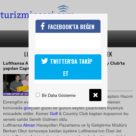
FACEBOOK'TA BEĞEN
SON DAKİKA
KATEGORİLER
LUFTHANSA, GOLF TURNUVASINA DESTEK
TWITTER'DA TAKİP
Lufthansa Alman Havayolları Kemer Golf & Country Club'ta
yapılan Captain's Day turnuvasına destek oldu
ET
28 Eylül 2010 / 20:01
TURİZMİN SESİ
Bir Daha Gösterme
Kemer
Golf
& Country Club kaptanı Hazım
Evrengil'in evsahipliğinde 25 Eylül 2010 tarihinde düzenlenen
turnuvada
golf
çüler güzel bir günün keyfini çıkartırken kıyasıya
mücadele ettiler. Kemer
Golf
& Country Club kaptan kupasının bu
seneki sahibi Semih Gülmen oldu.
Lufthansa
Alman
Havayolları Pazarlama ve İş Geliştirme Müdürü
Berkan Okur turnuvaya katılan üyelere Lufthansa'nın Özel Jet