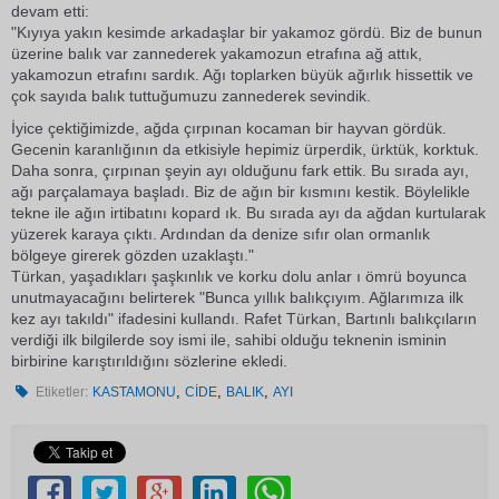
devam etti:
"Kıyıya yakın kesimde arkadaşlar bir yakamoz gördü. Biz de bunun
üzerine balık var zannederek yakamozun etrafına ağ attık,
yakamozun etrafını sardık. Ağı toplarken büyük ağırlık hissettik ve
çok sayıda balık tuttuğumuzu zannederek sevindik.
İyice çektiğimizde, ağda çırpınan kocaman bir hayvan gördük.
Gecenin karanlığının da etkisiyle hepimiz ürperdik, ürktük, korktuk.
Daha sonra, çırpınan şeyin ayı olduğunu fark ettik. Bu sırada ayı,
ağı parçalamaya başladı. Biz de ağın bir kısmını kestik. Böylelikle
tekne ile ağın irtibatını kopard ık. Bu sırada ayı da ağdan kurtularak
yüzerek karaya çıktı. Ardından da denize sıfır olan ormanlık
bölgeye girerek gözden uzaklaştı."
Türkan, yaşadıkları şaşkınlık ve korku dolu anlar ı ömrü boyunca
unutmayacağını belirterek "Bunca yıllık balıkçıyım. Ağlarımıza ilk
kez ayı takıldı" ifadesini kullandı. Rafet Türkan, Bartınlı balıkçıların
verdiği ilk bilgilerde soy ismi ile, sahibi olduğu teknenin isminin
birbirine karıştırıldığını sözlerine ekledi.
,
,
,
Etiketler:
KASTAMONU
CİDE
BALIK
AYI