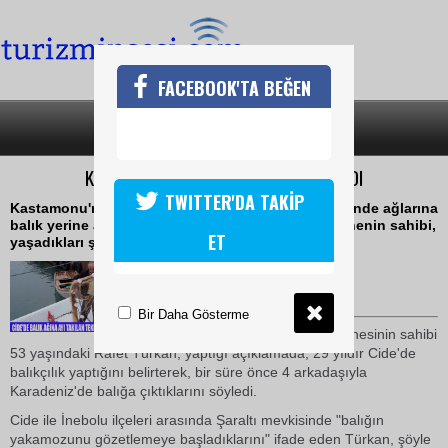
FACEBOOK'TA BEĞEN
SON DAKİKA
KATEGORİLER
KASTAMONUDA BALIK AĞINA AYI TAKILDI
TWITTER'DA TAKİP
Kastamonu'nun Cide ilçesinde, denizin kıyı kesiminde ağlarına
balık yerine ayı takılan balıkçıların bulunduğu teknenin sahibi,
ET
yaşadıkları şaşkınlık ve korku dolu anları anlattı.
30 Ekim 2009 / 10:49
TURİZMİN SESİ
Bir Daha Gösterme
"Bayramoğlu" adlı balıkçı teknesinin sahibi
53 yaşındaki Rafet Türkan, yaptığı açıklamada, 29 yıldır Cide'de
balıkçılık yaptığını belirterek, bir süre önce 4 arkadaşıyla
Karadeniz'de balığa çıktıklarını söyledi.
Cide ile İnebolu ilçeleri arasında Şaraltı mevkisinde "balığın
yakamozunu gözetlemeye başladıklarını" ifade eden Türkan, şöyle