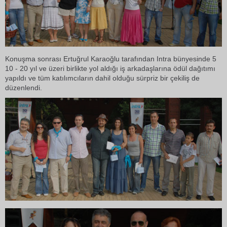
Konuşma sonrası Ertuğrul Karaoğlu tarafından Intra bünyesinde 5 
10 - 20 yıl ve üzeri birlikte yol aldığı iş arkadaşlarına ödül dağıtımı
yapıldı ve tüm katılımcıların dahil olduğu sürpriz bir çekiliş de
düzenlendi.