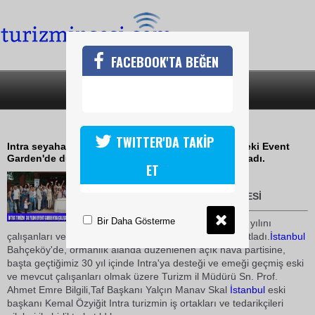
FACEBOOK'TA BEĞEN
SON DAKİKA
KATEGORİLER
İNTRA TURİZM 30.YILINI KUTLADI
TWITTER'DA TAKİP
Intra seyahat acentesi, 30. yılını İstanbul Sarıyer'deki Event
Garden'de düzenlediği bir açık hava partisi ile kutladı.
ET
31 Mayıs 2010 / 10:06
BORA ÖZGEN
-TURİZMİN SESİ
Bir Daha Gösterme
Intra Turizm kuruluşunun 30. yılını
çalışanları ve turizm sektoründen dostlarıyla birlikte kutladı.
İstanbul
Bahçeköy'de, ormanlık alanda düzenlenen açık hava partisine,
başta geçtiğimiz 30 yıl içinde Intra'ya desteği ve emeği geçmiş eski
ve mevcut çalışanları olmak üzere Turizm il Müdürü Sn. Prof.
Ahmet Emre Bilgili,Taf Başkanı Yalçın Manav Skal
İstanbul
eski
başkanı Kemal Özyiğit Intra turizmin iş ortakları ve tedarikçileri