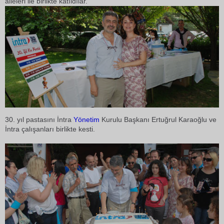
aileleri ile birlikte katıldılar.
30. yıl pastasını İntra
Yönetim
Kurulu Başkanı Ertuğrul Karaoğlu ve
İntra çalışanları birlikte kesti.