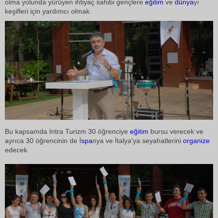
olma yolunda yürüyen ihtiyaç sahibi gençlere
eğitim
ve
dünya
yı
keşifleri için yardımcı olmak.
Bu kapsamda Intra Turizm 30 öğrenciye
eğitim
bursu verecek ve
ayrıca 30 öğrencinin de İ
spa
nya ve İtalya'ya seyahatlerini
organize
edecek.