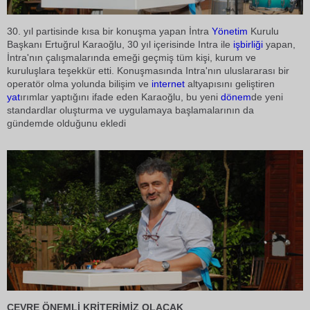
30. yıl partisinde kısa bir konuşma yapan İntra
Yönetim
Kurulu
Başkanı Ertuğrul Karaoğlu, 30 yıl içerisinde Intra ile
işbirliği
yapan,
İntra'nın çalışmalarında emeği geçmiş tüm kişi, kurum ve
kuruluşlara teşekkür etti. Konuşmasında Intra'nın uluslararası bir
operatör olma yolunda bilişim ve
internet
altyapısını geliştiren
yat
ırımlar yaptığını ifade eden Karaoğlu, bu yeni
dönem
de yeni
standardlar oluşturma ve uygulamaya başlamalarının da
gündemde olduğunu ekledi
ÇEVRE ÖNEMLİ KRİTERİMİZ OLACAK