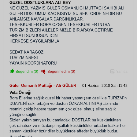
GUZEL DOSTLUKLARA ALI BEY
NE GUZEL YAZMIS GULER OSMANLIGI MUTFAGI SAHIBI ALI
GULER DOSTUMUZ.KAC KISIYIZ SU SEKTORDE NEDIR BU
ANLAMSIZ KAVGALAR,DARGINLIKLAR.
TESEKKURLER BORA OZGEN,TESEKKURLER INTRA
TURIZM,BIZLERI AILELERIMIZLE BIR ARAYA GETIRME
FIRSATI SUNDUGUN ICIN.
HERKESE SAYGILARIMLA
SEDAT KARAGOZ
TURIZMINSESI
YAYAIN KOORDINATORU
Beğendim (0)
Beğenmedim (0)
Yanıtla
Güler Osmanlı Mutfağı - Ali GÜLER
01 Haziran 2010 Salı 11:42
Vefa Örneği
Bora Ellerine sağlık güzel bir haber yapmışsın özellikle TURİZM'in
DUAYENİ eski ortağın ve dostun ÖZKAN ALTINTAŞ abininde
resmini çekip habere taşımısın çok güzel olmuş eline sağlık
yüreğine sağlık.
Sizleri yakın tanıyan bu camiadaki DOSTLAR bu küskünlükten
çok rahatsız ve müzdarip inşallah küskünlükler ortadan kalkar her
zaman küçükler özür diler büyüklerde affeder büyüklük budur.
Saygılarımla