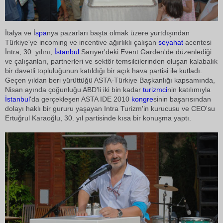
İtalya ve İ
spa
nya pazarları başta olmak üzere yurtdışından
Türkiye'ye incoming ve incentive ağırlıklı çalışan
seyahat
acentesi
İntra, 30. yılını,
İstanbul
Sarıyer'deki Event Garden'de düzenlediği
ve çalışanları, partnerleri ve sektör temsilcilerinden oluşan kalabalık
bir davetli topluluğunun katıldığı bir açık hava partisi ile kutladı.
Geçen yıldan beri yürüttüğü ASTA-Türkiye Başkanlığı kapsamında,
Nisan ayında çoğunluğu ABD'li iki bin kadar
turizmci
nin katılımıyla
İstanbul
'da gerçekleşen ASTA IDE 2010
kongre
sinin başarısından
dolayı haklı bir gururu yaşayan Intra Turizm'in kurucusu ve CEO'su
Ertuğrul Karaoğlu, 30. yıl partisinde kısa bir konuşma yaptı.