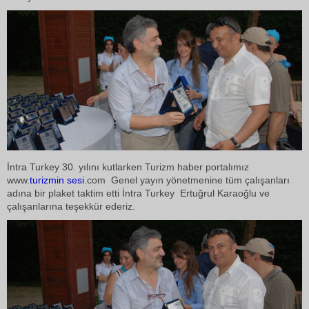
İntra Turkey 30. yılını kutlarken Turizm haber portalımız
www.
turizmin sesi
.com Genel yayın yönetmenine tüm çalışanları
adına bir plaket taktim etti İntra Turkey Ertuğrul Karaoğlu ve
çalışanlarına teşekkür ederiz.