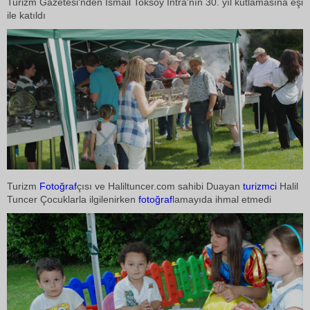
Turizm Gazetesi'nden İsmail Toksoy İntra'nın 30. yıl kutlamasına eşi
ile katıldı
Turizm
Fotoğraf
çısı ve Haliltuncer.com sahibi Duayan
turizmci
Halil
Tuncer Çocuklarla ilgilenirken
fotoğraf
lamayıda ihmal etmedi