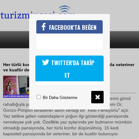
FACEBOOK'TA BEĞEN
SON DAKİKA
KATEGORİLER
GONZO-PONPON BİRADERLER AÇILDI
TWITTER'DA TAKİP
Her türlü konforun düşünüldüğü kedi pansiyonunda veteriner
ve kuaför de bulunuyor
ET
05 Eylül 2009 / 08:26
TURİZMİN SESİ
Bir Daha Gösterme
Sahipleri, tatile giderken kedilerini gönül
rahatlığıyla pansiyona emanet edebiliyor.
Girişimci
Didem Or,
Gonzo-Ponpon Biraderler adını verdiği bir "Kedi Pansiyonu" açtı.
Yaz tatiline giden vatandaşların yoğun ilgi gösterdiği pansiyonda
neredeyse yok yok. Özellikle yaz aylarında yer bulmanın mümkün
olmadığı pansiyonda, her türlü konfor düşünülmüş. 15 kedi
kapasiteli pansiyonda bir veteriner, bir de kuaför bulunuyor.