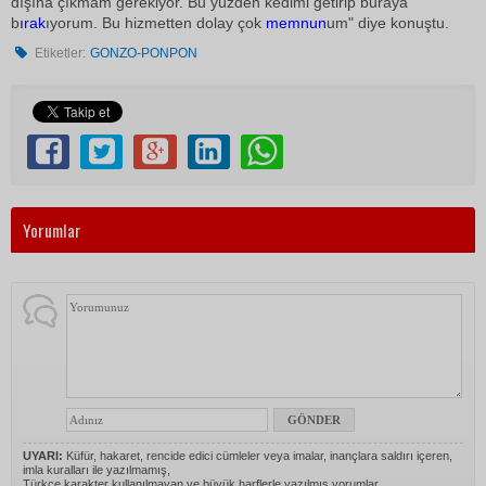
dışına çıkmam gerekiyor. Bu yüzden kedimi getirip buraya
b
ırak
ıyorum. Bu hizmetten dolay çok
memnun
um" diye konuştu.
Etiketler:
GONZO-PONPON
Yorumlar
UYARI:
Küfür, hakaret, rencide edici cümleler veya imalar, inançlara saldırı içeren,
imla kuralları ile yazılmamış,
Türkçe karakter kullanılmayan ve büyük harflerle yazılmış yorumlar