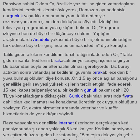
Pansiyon sahibi Didem Or, özellikle yaz tatiline giden vatandaşların
kendilerini tercih ettiklerini söyleyerek, Ramazan ayı nedeniyle
dur
gunluk
yaşadıklarını ama bayram tatili nedeniyle
rezervasyonlarının şimdiden dolduğunu söyledi. İzlediği bir
televizyon programdan yola çıktığını belirten Or, "Programı
izleyince ben de böyle bir düşünceye daldım. Yaptığım
araştırmalarda
Anadolu
yakasında böyle bir işletmenin olmadığını
fark edince böyle bir girişimde bulunmak istedim" diye konuştu.
Tatile giden ailelerin kendilerini tercih ettiğini ifade eden Or, "Tatile
giden insanlar kedilerini b
ırak
acak bir yer arayışı içerisine giriyor.
Bu bakımdan böyle bir alternatifin olması gerekiyordu. Biz burayı
açtıktan sonra vatandaşlar kedilerini güvenle b
ırak
abilecekleri bir
yuva bulmuş oldular" diye konuştu.Or, 1.5 ay önce açılan pansiyonu
genellikle gelir seviyesi yüksek kişilerin tercih ettiğini ifade ederek,
15 kedi kapasitelipansiyonda, bir kedinin
günlük
bakımı dahil 20
TL'ye konakladığına dikkat çekti.
Günlük
bakımları arasında fi
yat
a
dahil olan kedi maması ve konaklama ücretinin çok uygun olduğunu
söyleyen Or, ekstra hizmetler arasında veteriner ve kuaför
hizmetlerinin de yer aldığını söyledi.
Rezervasyonların genellikle
internet
üzerinden gerçekleşen kedi
pansiyonunda şu anda yaklaşık 8 kedi kalıyor. Kedisini pansiyona
yerleştirmek üzere gelen bir vatandaş, "Ben eşim dolayısıyla şehir