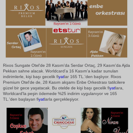
Rixos Sungate Otel'de 28 Kasım'da Serdar Ortaç, 29 Kasım'da Ajda
Pekkan sahne alacak. Worldcard'a 16 Kasım'a kadar sunulan
indirimlerle, kişi başı gecelik fi
yat
lar 165 TL.'den başlıyor. Rixos
Premium Otel'de de, 28 Kasım akşamı Enbe Orkestrası tatilcilere
güzel bir gece yaşatacak. Bu otelde de kişi başı gecelik fi
yat
lara,
Worldcard'la peşin ödemede %25 indirim uygulanıyor ve 165
TL.'den başlayan fi
yat
larla gerçekleşiyor.