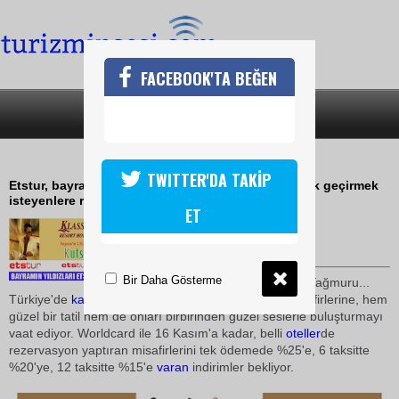
FACEBOOK'TA BEĞEN
SON DAKİKA
KATEGORİLER
ETSTUR TATİL ATERNATİFLERİ
TWITTER'DA TAKİP
Etstur, bayramını hem dinlenerek hem de eğlenerek geçirmek
isteyenlere rakipsiz alternatifler sunuyor;
ET
02 Kasım 2009 / 17:36
TURİZMİN SESİ
Bir Daha Gösterme
Etstur
'dan Bayramda Yıldız Yağmuru...
Türkiye'de
kaliteli
tatilin öncüsü
Etstur
, bayramda misafirlerine, hem
güzel bir tatil hem de onları birbirinden güzel seslerle buluşturmayı
vaat ediyor. Worldcard ile 16 Kasım'a kadar, belli
oteller
de
rezervasyon yaptıran misafirlerini tek ödemede %25'e, 6 taksitte
%20'ye, 12 taksitte %15'e
varan
indirimler bekliyor.