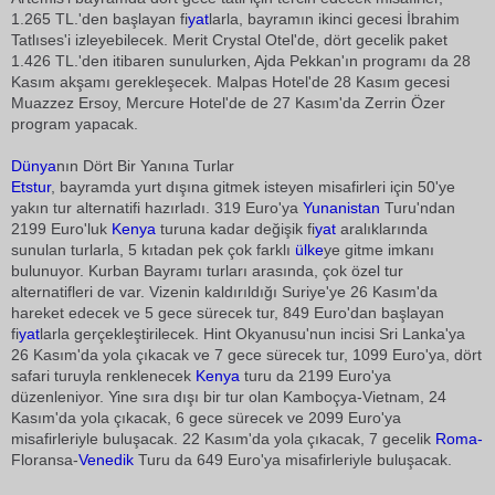
1.265 TL.'den başlayan fi
yat
larla, bayramın ikinci gecesi İbrahim
Tatlıses'i izleyebilecek. Merit Crystal Otel'de, dört gecelik paket
1.426 TL.'den itibaren sunulurken, Ajda Pekkan'ın programı da 28
Kasım akşamı gerekleşecek. Malpas Hotel'de 28 Kasım gecesi
Muazzez Ersoy, Mercure Hotel'de de 27 Kasım'da Zerrin Özer
program yapacak.
Dünya
nın Dört Bir Yanına Turlar
Etstur
, bayramda yurt dışına gitmek isteyen misafirleri için 50'ye
yakın tur alternatifi hazırladı. 319 Euro'ya
Yunanistan
Turu'ndan
2199 Euro'luk
Kenya
turuna kadar değişik fi
yat
aralıklarında
sunulan turlarla, 5 kıtadan pek çok farklı
ülke
ye gitme imkanı
bulunuyor. Kurban Bayramı turları arasında, çok özel tur
alternatifleri de var. Vizenin kaldırıldığı Suriye'ye 26 Kasım'da
hareket edecek ve 5 gece sürecek tur, 849 Euro'dan başlayan
fi
yat
larla gerçekleştirilecek. Hint Okyanusu'nun incisi Sri Lanka'ya
26 Kasım'da yola çıkacak ve 7 gece sürecek tur, 1099 Euro'ya, dört
safari turuyla renklenecek
Kenya
turu da 2199 Euro'ya
düzenleniyor. Yine sıra dışı bir tur olan Kamboçya-Vietnam, 24
Kasım'da yola çıkacak, 6 gece sürecek ve 2099 Euro'ya
misafirleriyle buluşacak. 22 Kasım'da yola çıkacak, 7 gecelik
Roma-
Floransa-
Venedik
Turu da 649 Euro'ya misafirleriyle buluşacak.