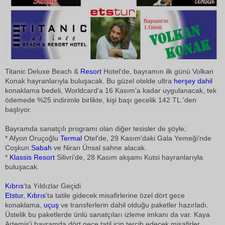
Titanic Deluxe Beach &
Resort
Hotel'de, bayramın ilk günü Volkan
Konak hayranlarıyla buluşacak. Bu güzel otelde ultra
herşey dahil
konaklama bedeli, Worldcard'a 16 Kasım'a kadar uygulanacak, tek
ödemede %25 indirimle birlikte, kişi başı gecelik 142 TL.'den
başlıyor.
Bayramda sanatçılı programı olan diğer tesisler de şöyle;
* Afyon Oruçoğlu
Termal
Otel'de, 29 Kasım'daki Gala Yemeği'nde
Coşkun
Sabah
ve Niran Ünsal sahne alacak.
*
Klassis
Resort
Silivri'de, 28 Kasım akşamı Kutsi hayranlarıyla
buluşacak.
Kıbrıs
'ta Yıldızlar Geçidi
Etstur
,
Kıbrıs
'ta tatile gidecek misafirlerine özel dört gece
konaklama,
uçuş
ve transferlerin dahil olduğu paketler hazırladı.
Üstelik bu paketlerde ünlü sanatçıları izleme imkanı da var. Kaya
Artemis'i bayramda dört gece tatil için tercih edecek misafirler,