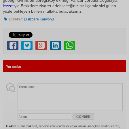
göbeği,Kıvrım,Su böreği,Köy ekmeği,Pancar çorbası Doğasıyla
lezzet
iyle Ersizdere ziyaret edebileceğiniz bir İlçemiz sizi gülen
yüzle bekleyen birileri mutlaka bulacaksınız
Etiketler:
Ersizdere Kanyonu
Yorumlar
UYARI:
Küfür, hakaret, rencide edici cümleler veya imalar, inançlara saldırı içeren,