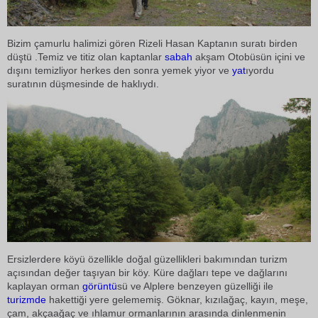
Bizim çamurlu halimizi gören Rizeli Hasan Kaptanın suratı birden
düştü .Temiz ve titiz olan kaptanlar
sabah
akşam Otobüsün içini ve
dışını temizliyor herkes den sonra yemek yiyor ve
yat
ıyordu
suratının düşmesinde de haklıydı.
Ersizlerdere köyü özellikle doğal güzellikleri bakımından turizm
açısından değer taşıyan bir köy. Küre dağları tepe ve dağlarını
kaplayan orman
görüntü
sü ve Alplere benzeyen güzelliği ile
turizmde
hakettiği yere gelememiş. Göknar, kızılağaç, kayın, meşe,
çam, akçaağaç ve ıhlamur ormanlarının arasında dinlenmenin