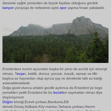
ötesinde sağlık yönünden de büyük faydası olduğunu gördük
kanyon
yürüyüşü ile nefesimizi açtık
spor
yapma fırsatı yakaladık.
Ersizlerdere turizm açısından başka bir yönü de avcılık için elverişli
olması. T
avşa
n, keklik, domuz, porsuk, üveyik, sansar ve tilki
başlıca av hayvanları olup ayrıca çay ve derelerde tatlı su balığı
avlanabilmektedir
Doğa güzel olunca anlatık gezdik açıkınca da Ersizdere'ye özgü
yemekleri yedik Ersizdere'de bu
lezzet
leri saymadan olmaz diye
düşünüyorum
Düğün
böreği,Ecevit çorbası,Banduma,Etli
ekmek,Güveç,Külbastı,Köy mantısı,Tarhana çorbası,Hanım