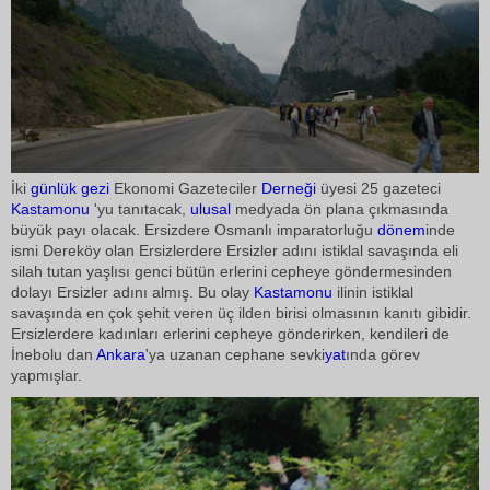
İki
günlük
gezi
Ekonomi Gazeteciler
Derneği
üyesi 25 gazeteci
Kastamonu
'yu tanıtacak,
ulusal
medyada ön plana çıkmasında
büyük payı olacak. Ersizdere Osmanlı imparatorluğu
dönem
inde
ismi Dereköy olan Ersizlerdere Ersizler adını istiklal savaşında eli
silah tutan yaşlısı genci bütün erlerini cepheye göndermesinden
dolayı Ersizler adını almış. Bu olay
Kastamonu
ilinin istiklal
savaşında en çok şehit veren üç ilden birisi olmasının kanıtı gibidir.
Ersizlerdere kadınları erlerini cepheye gönderirken, kendileri de
İnebolu dan
Ankara
'ya uzanan cephane sevki
yat
ında görev
yapmışlar.