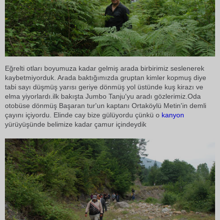
Eğrelti otları boyumuza kadar gelmiş arada birbirimiz seslenerek
kaybetmiyorduk. Arada baktığımızda gruptan kimler kopmuş diye
tabi sayı düşmüş yarısı geriye dönmüş yol üstünde kuş kirazı ve
elma yiyorlardı.ilk bakışta Jumbo Tanju'yu aradı gözlerimiz.Oda
otobüse dönmüş Başaran tur'un kaptanı Ortaköylü Metin'in demli
çayını içiyordu. Elinde cay bize gülüyordu çünkü o
kanyon
yürüyüşünde belimize kadar çamur içindeydik