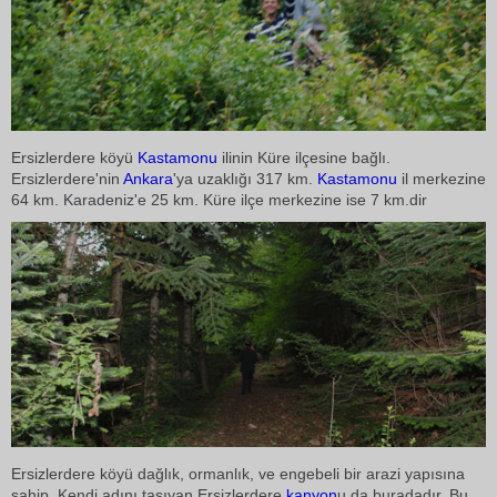
Ersizlerdere köyü
Kastamonu
ilinin Küre ilçesine bağlı.
Ersizlerdere'nin
Ankara
'ya uzaklığı 317 km.
Kastamonu
il merkezine
64 km. Karadeniz'e 25 km. Küre ilçe merkezine ise 7 km.dir
Ersizlerdere köyü dağlık, ormanlık, ve engebeli bir arazi yapısına
sahip. Kendi adını taşıyan Ersizlerdere
kanyon
u da buradadır. Bu