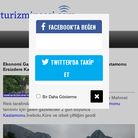
FACEBOOK'TA BEĞEN
SON DAKİKA
KATEGORİLER
ERSİZDERE KANYON YÜRÜYÜŞÜ
TWITTER'DA TAKİP
Ekonomi Gazeteciler Derneği üyesi 25 gazeteci Kastamonu
Ersizdere Kanyonunu yürüyüşüne katıldı
ET
14 Temmuz 2010 / 10:10
TURİZMİN SESİ
Bir Daha Gösterme
İşadamı Selami Çelebioğlu ve Mehmet
Reis tarafından düzenlenen
gezi
ile
İstanbul
'dan
Kastamonu
tanıtımı için gelen gazeteciler 2 gün boyunca
Kastamonu
,İnebolu,Küre ve izbeli çiftliğini gezdi