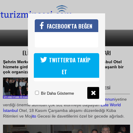
FACEBOOK'TA BEĞEN
SON DAKİKA
KATEGORİLER
ELİTE WORLD İSTANBULDA LATİN RÜZGARI
TWITTER'DA TAKİP
Şehrin Merkezi Taksim'de yer alan Elite World İstanbul Otel
hizmete girdiği Temmuz 2008 tarihinden bu yana başarılı bir
ET
çok organizasyona ev sahipliği yaptı
20 Kasım 2009 / 12:02
BORA ÖZGEN
-TURİZMİN SESİ
Bir Daha Gösterme
Hizmet kalitesi ve misafir
memnun
iyetine
verdiği önemle adından çok söz ettirmeye başlayan
Elite World
İstanbul
Otel, 18 Kasım Çarşamba akşamı düzenlediği Küba
Ritimleri ve Moj
ito
Gecesi ile davetlilerini özel bir gecede ağırladı.