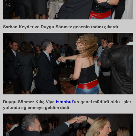
Sarhan Keyder ve Duygu Sönmez gecenin tadını çıkardı
Duygu Sönmez Kılıç Viya
istanbul
'un genel müdürü oldu işler
yolunda eğlenmeye geldim dedi