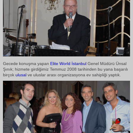
Gecede konuşma yapan
Elite World
İstanbul
Genel Müdürü Ünsal
Şınık; hizmete girdiğimiz Temmuz 2008 tarihinden bu yana başarılı
birçok
ulusal
ve uluslar arası organizasyona ev sahipliği yaptık.