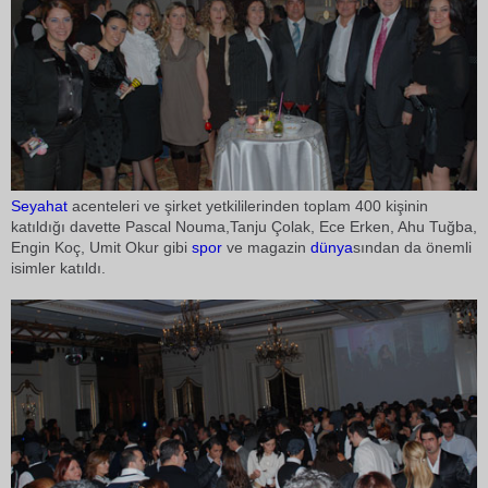
Seyahat
acenteleri ve şirket yetkililerinden toplam 400 kişinin
katıldığı davette Pascal Nouma,Tanju Çolak, Ece Erken, Ahu Tuğba,
Engin Koç, Umit Okur gibi
spor
ve magazin
dünya
sından da önemli
isimler katıldı.