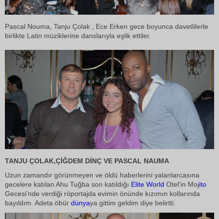
Pascal Nouma, Tanju Çolak , Ece Erken gece boyunca davetlilerle
birlikte Latin müziklerine danslarıyla eşlik ettiler.
TANJU ÇOLAK,ÇİĞDEM DİNÇ VE
PASCAL NAUMA
Uzun zamandır görünmeyen ve öldü haberlerini yalanlarcasına
gecelere katılan Ahu Tuğba son katıldığı
Elite World
Otel'in Moj
ito
Gecesi'nde verdiği röportajda evimin önünde kızımın kollarında
bayıldım. Adeta öbür
dünya
ya gittim geldim diye belirtti.