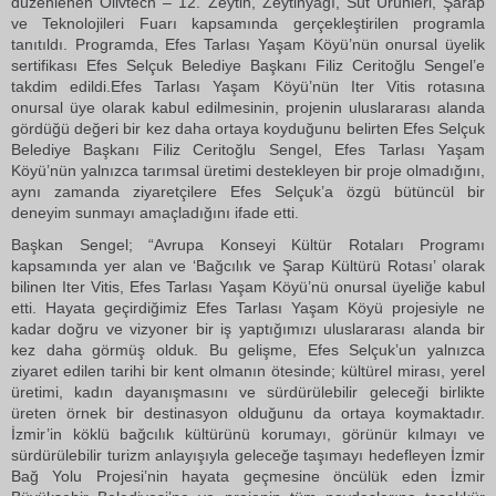
düzenlenen Olivtech – 12. Zeytin, Zeytinyağı, Süt Ürünleri, Şarap
ve Teknolojileri Fuarı kapsamında gerçekleştirilen programla
tanıtıldı. Programda, Efes Tarlası Yaşam Köyü’nün onursal üyelik
sertifikası Efes Selçuk Belediye Başkanı Filiz Ceritoğlu Sengel’e
takdim edildi.Efes Tarlası Yaşam Köyü’nün Iter Vitis rotasına
onursal üye olarak kabul edilmesinin, projenin uluslararası alanda
gördüğü değeri bir kez daha ortaya koyduğunu belirten Efes Selçuk
Belediye Başkanı Filiz Ceritoğlu Sengel, Efes Tarlası Yaşam
Köyü’nün yalnızca tarımsal üretimi destekleyen bir proje olmadığını,
aynı zamanda ziyaretçilere Efes Selçuk’a özgü bütüncül bir
deneyim sunmayı amaçladığını ifade etti.
Başkan Sengel; “Avrupa Konseyi Kültür Rotaları Programı
kapsamında yer alan ve ‘Bağcılık ve Şarap Kültürü Rotası’ olarak
bilinen Iter Vitis, Efes Tarlası Yaşam Köyü’nü onursal üyeliğe kabul
etti. Hayata geçirdiğimiz Efes Tarlası Yaşam Köyü projesiyle ne
kadar doğru ve vizyoner bir iş yaptığımızı uluslararası alanda bir
kez daha görmüş olduk. Bu gelişme, Efes Selçuk’un yalnızca
ziyaret edilen tarihi bir kent olmanın ötesinde; kültürel mirası, yerel
üretimi, kadın dayanışmasını ve sürdürülebilir geleceği birlikte
üreten örnek bir destinasyon olduğunu da ortaya koymaktadır.
İzmir’in köklü bağcılık kültürünü korumayı, görünür kılmayı ve
sürdürülebilir turizm anlayışıyla geleceğe taşımayı hedefleyen İzmir
Bağ Yolu Projesi’nin hayata geçmesine öncülük eden İzmir