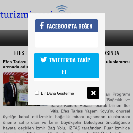
FACEBOOK'TA BEĞEN
SON DAKİKA
KATEGORİLER
EFES TARLASI YAŞAM KÖYÜ ITER VİTİS ROTASINDA
TWITTER'DA TAKİP
Efes Tarlası Yaşam Köyü, İzmir Bağ Yolu Projesi ile uluslararası
arenada adını duyurdu
ET
05 Mayıs 2026 Salı 13:31
TURİZMİN SESİ
Bir Daha Gösterme
Avrupa Konseyi Kültür Rotaları Programı
kapsamında yer alan ve “Bağcılık ve
Şarap Kültürü Rotası” olarak bilinen Iter
Vitis, Efes Tarlası Yaşam Köyü’nü onursal
üyeliğe kabul etti.İzmir’in bağcılık mirası açısından uluslararası
öneme sahip olan ve İzmir Büyükşehir Belediyesi öncülüğünde
hayata geçirilen İzmir Bağ Yolu, İZFAŞ tarafından Fuar İzmir’de