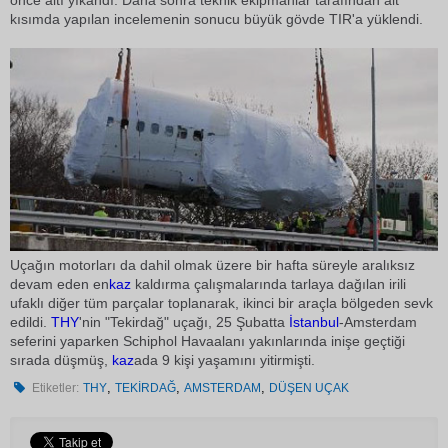
önce altı yıkandı. Daha sonra teknik ekipmanlar tarafından alt
kısımda yapılan incelemenin sonucu büyük gövde TIR'a yüklendi.
Uçağın motorları da dahil olmak üzere bir hafta süreyle aralıksız
devam eden en
kaz
kaldırma çalışmalarında tarlaya dağılan irili
ufaklı diğer tüm parçalar toplanarak, ikinci bir araçla bölgeden sevk
edildi.
THY
'nin "Tekirdağ" uçağı, 25 Şubatta
İstanbul
-Amsterdam
seferini yaparken Schiphol Havaalanı yakınlarında inişe geçtiği
sırada düşmüş,
kaz
ada 9 kişi yaşamını yitirmişti.
,
,
,
Etiketler:
THY
TEKİRDAĞ
AMSTERDAM
DÜŞEN UÇAK