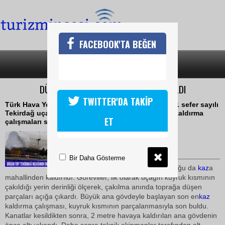
FACEBOOK'TA BEĞEN
SON DAKİKA
KATEGORİLER
DÜŞEN UÇAK AMSTERDAMDAN KALDIRILDI
TWITTER'DA TAKİP
Türk Hava Yolları'nın Amsterdam'da düşen TK-1951 sefer sayılı
Tekirdağ uçağının bir haftadır devam eden enkaz kaldırma
ET
çalışmaları sona erdi
16 Mart 2009 / 11:22
TURİZMİN SESİ
Bir Daha Gösterme
Uçağın ana gövdesi ve kuyruğu da
kaz
a
mahallinden kaldırıldı. Görevliler, ilk olarak uçağın kuyruk kısmının
çakıldığı yerin derinliği ölçerek, çakılma anında toprağa düşen
parçaları açığa çıkardı. Büyük ana gövdeyle başlayan son en
kaz
kaldırma çalışması, kuyruk kısmının parçalanmasıyla son buldu.
Kanatlar kesildikten sonra, 2 metre havaya kaldırılan ana gövdenin