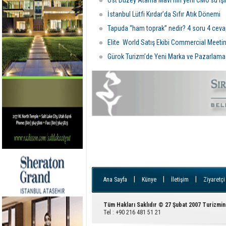
Üst Düzey Atama Mavi’nin yeni CMO’su Işı
İstanbul Lütfi Kırdar’da Sıfır Atık Dönemi
Tapuda “ham toprak” nedir? 4 soru 4 cev
Elite World Satış Ekibi Commercial Meeti
Gürok Turizm’de Yeni Marka ve Pazarlama 
|
|
|
Ana Sayfa
Künye
İletişim
Ziyaretçi
Tüm Hakları Saklıdır © 27 Şubat 2007 Turizmin
Tel : +90 216 481 51 21