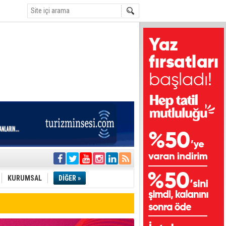
i
olar
KURUMSAL
DİĞER »