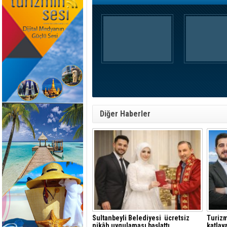
Diğer Haberler
Sultanbeyli Belediyesi ücretsiz
Turizm
nikâh uygulaması başlattı
katlay