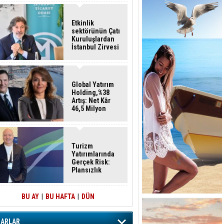
Etkinlik
sektörünün Çatı
Kuruluşlardan
İstanbul Zirvesi
Global Yatırım
Holding,%38
Artış: Net Kâr
46,5 Milyon
Dolar
Turizm
Yatırımlarında
Gerçek Risk:
Plansızlık
BU AY
|
BU HAFTA
|
DÜN
ZARLAR