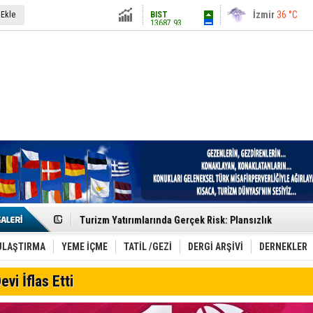
13687.93
İstanbul
31 °C
 Ekle
Altın
6248.13
Antalya
36 °C
Dolar
47.5424
Ankara
28 °C
Euro
54.8042
Etkinlik sektörünün Çatı Kuruluşlardan İstanbul Zirves
Turizm Yatırımlarında Gerçek Risk: Plansızlık
Çelebi–THY İş Birliğiyle Kenya’da Güçleniyor
Global Yatırım Holding,%38 Artış: Net Kâr 46,5 Milyon D
Yabancı Dijital Platformlara Ayrıcalık Yasası
ULAŞTIRMA
YEME İÇME
TATİL /GEZİ
DERGİ ARŞİVİ
DERNEKLER
Tatilsepeti’nden Villa Tatili Modeli
Jolly ile Mezopotamya’ya Yolculuk!
evi İflas Etti
Turizmde maliyet artışı, talep dengelerini sarsıyor
LÖSEV Yaz Okulu’nda Şifa ve Neşe
Turizm geliri ilk 6 ayda 25,7 milyar dolar oldu