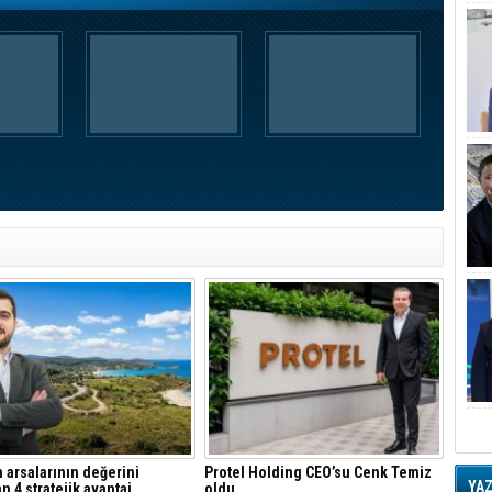
 arsalarının değerini
Protel Holding CEO’su Cenk Temiz
YA
an 4 stratejik avantaj
oldu