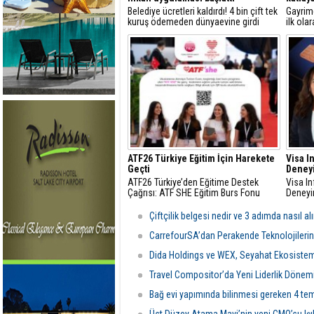
Belediye ücretleri kaldırdı! 4 bin çift tek
Gayrime
kuruş ödemeden dünyaevine girdi
ilk ola
projele
bölgele
radarın
ATF26 Türkiye Eğitim İçin Harekete
Visa I
Geçti
Deney
ATF26 Türkiye’den Eğitime Destek
Visa In
Çağrısı: ATF SHE Eğitim Burs Fonu
Deney
Çiftçilik belgesi nedir ve 3 adımda nasıl alı
CarrefourSA’dan Perakende Teknolojiler
Dida Holdings ve WEX, Seyahat Ekosistemi
Travel Compositor’da Yeni Liderlik Dönem
Bağ evi yapımında bilinmesi gereken 4 te