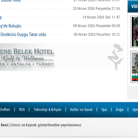
l Buldur oldu
27 Nisan 2026 Pazartesi 13:31
VİD
23 Nisan 2026 Perşembe 21:36
G
ap
14 Nisan 2026 Salı 11:47
Ş
ng’de Buluştu
09 Nisan 2026 Perşembe 09:28
Direktörü Duygu Tatar oldu
06 Nisan 2026 Pazartesi 16:12
A
Ha
Mi
R
U
Tü
V
D
B
E
Or
|
|
|
|
|
|
 Defteri
RSS
Teknoloji & Bilişim
Kültür ve Sanat
Spa
Doğa
Spo
Fİ
 Sesi
| İzinsiz ve kaynak gösterilmeden yayınlanamaz.
O
Ca