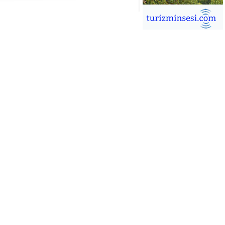
İĞDEM DİNÇ
ÜRSAB’da Yeni Dönem, Yeni
mutlar
ÜKSEL GÖK
ALSA EŞLİĞİNDE ADRENALİN
OLU KÜBA SEYAHATİ
YKUT BAKAY
a satışları düştü, otel satışları
şladı
ONUK YAZAR
R GİRİŞİMCİLİK HİKAYESİ