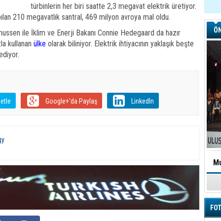
türbinlerin her biri saatte 2,3 megavat elektrik üretiyor.
apılan 210 megavatlık santral, 469 milyon avroya mal oldu.
ÖN
ussen ile İklim ve Enerji Bakanı Connie Hedegaard da hazır
zla kullanan
ülke
olarak biliniyor. Elektrik ihtiyacının yaklaşık beşte
 ediyor.
etle
Google+'da Paylaş
LinkedIn
gy
Mu
FOT