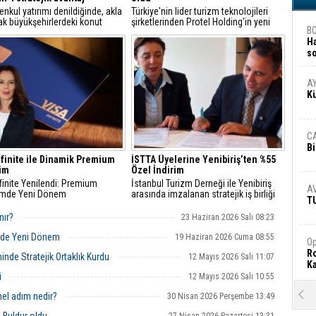
nkul yatırımı denildiğinde, akla
Türkiye'nin lider turizm teknolojileri
rak büyükşehirlerdeki konut
şirketlerinden Protel Holding'in yeni
B
ri gelse de, turizm
CEO’su 1 Temmuz itibarıyla Cenk
H
rindeki arsalar yatırımcıların
Temiz oldu
s
daki yerine koruyor
A
A
K
C
Bi
nfinite ile Dinamik Premium
İSTTA Üyelerine Yenibiriş’ten %55
im
Özel İndirim
finite Yenilendi: Premium
İstanbul Turizm Derneği ile Yenibiriş
A
imde Yeni Dönem
arasında imzalanan stratejik iş birliği
T
kapsamında, dernek üyeleri insan
kaynakları ve işe alım hizmetlerinden
nır?
23 Haziran 2026 Salı 08:23
%55 indirimli yararlanacak
inde Yeni Dönem
19 Haziran 2026 Cuma 08:55
Op
Ro
nde Stratejik Ortaklık Kurdu
12 Mayıs 2026 Salı 11:07
Ka
i
12 Mayıs 2026 Salı 10:55
R
mel adım nedir?
30 Nisan 2026 Perşembe 13:49
Ar