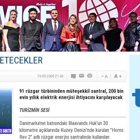
Canovate’den Yeni Nesil Veri Merkezleri
Türk MICE Sektörüne Yeni Fırsatlar
TAV Havalimanları’ndan Yılın İlk Yarısında Rekor
SunExpress’ten Tatil Hamlesi
NG Grup, Domaniç’in Potansiyelini Vurguladı
RETECEKLER
19.09.2009 21:43
91 rüzgar türbininden müteşekkil santral, 200 bin
evin yıllık elektrik enerjisi ihtiyacını karşılayacak
TURİZMİN SESİ
Danimarka'nın batısındaki Blaavands Huk'un 30
kilometre açıklarında Kuzey Denizi'nde kurulan "Horns
Rev 2" adlı rüzgar enerjisi santralinde kullanılan