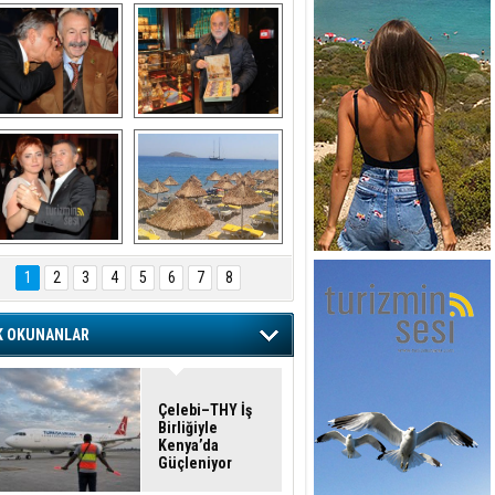
şaran ULUSOY ve 
Avni Ongurlar ile 
Firuz BAĞLIKAYA
TATLI bir muhabbet
URAT DEDEMAN
TATİL
1
2
3
4
5
6
7
8
K OKUNANLAR
Çelebi–THY İş
Birliğiyle
Kenya’da
Güçleniyor