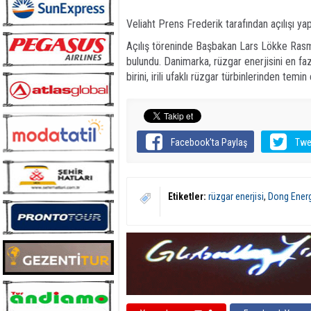
Veliaht Prens Frederik tarafından açılışı y
Açılış töreninde Başbakan Lars Lökke Rasm
bulundu. Danimarka, rüzgar enerjisini en fa
birini, irili ufaklı rüzgar türbinlerinden temin
Facebook'ta Paylaş
Twe
Etiketler:
rüzgar enerjisi
,
Dong Ener