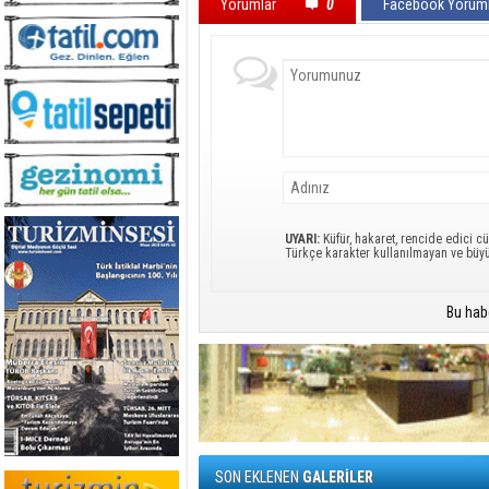
Yorumlar
0
Facebook Yoruml
UYARI:
Küfür, hakaret, rencide edici cü
Türkçe karakter kullanılmayan ve büy
Bu hab
SON EKLENEN
GALERİLER