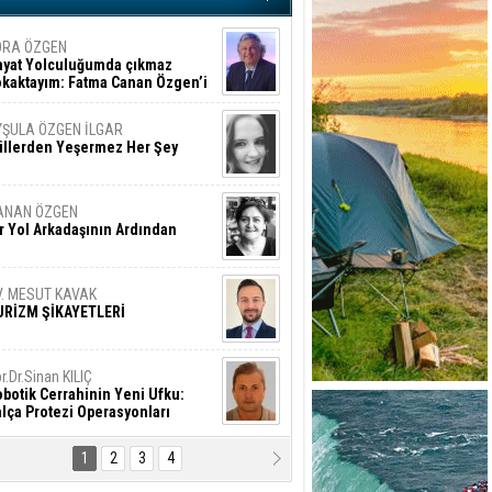
ORA ÖZGEN
ayat Yolculuğumda çıkmaz
okaktayım: Fatma Canan Özgen’i
nıyorum
YŞULA ÖZGEN İLGAR
üllerden Yeşermez Her Şey
ANAN ÖZGEN
r Yol Arkadaşının Ardından
V. MESUT KAVAK
URİZM ŞİKAYETLERİ
r.Dr.Sinan KILIÇ
botik Cerrahinin Yeni Ufku:
lça Protezi Operasyonları
1
2
3
4
AMAZAN BAŞAN
tık Şaşırmayacağız