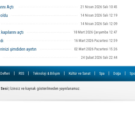
rını Açtı
21 Nisan 2026 Salı 10:45
Ç
 oldu
14 Nisan 2026 Salı 12:19
T
U
14 Nisan 2026 Salı 12:09
apılarını açtı
18 Mart 2026 Çarşamba 12:47
Y
ndı
16 Mart 2026 Pazartesi 12:59
S
D
inizi şimdiden ayırtın
02 Mart 2026 Pazartesi 15:26
24 Şubat 2026 Salı 22:44
A
Od
ba
|
|
|
|
|
|
 Defteri
RSS
Teknoloji & Bilişim
Kültür ve Sanat
Spa
Doğa
Spo
K
Bİ
 Sesi
| İzinsiz ve kaynak gösterilmeden yayınlanamaz.