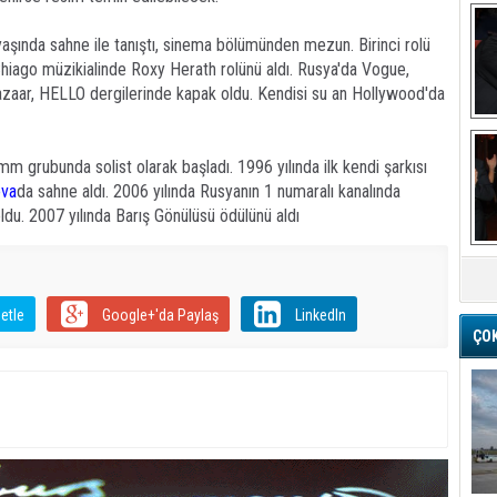
aşında sahne ile tanıştı, sinema bölümünden mezun. Birinci rolü
hiago müzikialinde Roxy Herath rolünü aldı. Rusya'da Vogue,
zaar, HELLO dergilerinde kapak oldu. Kendisi su an Hollywood'da
Ba
 grubunda solist olarak başladı. 1996 yılında ilk kendi şarkısı
va
da sahne aldı. 2006 yılında Rusyanın 1 numaralı kanalında
ldu. 2007 yılında Barış Gönülüsü ödülünü aldı
M
etle
Google+'da Paylaş
LinkedIn
ÇO