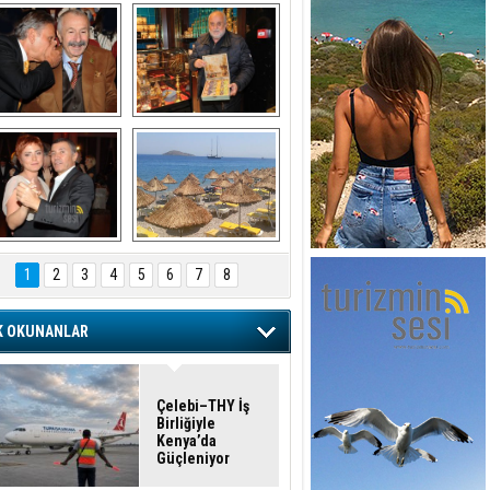
şaran ULUSOY ve 
Avni Ongurlar ile 
Firuz BAĞLIKAYA
TATLI bir muhabbet
URAT DEDEMAN
TATİL
1
2
3
4
5
6
7
8
K OKUNANLAR
Çelebi–THY İş
Birliğiyle
Kenya’da
Güçleniyor