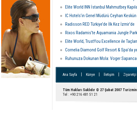
Elite World INN İstanbul Mahmutbey Kapıla
IC Hotels’in Genel Müdürü Ceyhan Keskün
Radisson RED Türkiye’de İlk Kez İzmir’de
Rixos Radamis’te Aquamania Jungle Park k
Elite World, TrustYou Excellence ile Taçla
Cornelia Diamond Golf Resort & Spa’da yer
Ruhunuza Dokunan Mola: Voger Sapanca
|
|
|
Ana Sayfa
Künye
İletişim
Ziyaretçi
Tüm Hakları Saklıdır © 27 Şubat 2007 Turizmin
Tel : +90 216 481 51 21