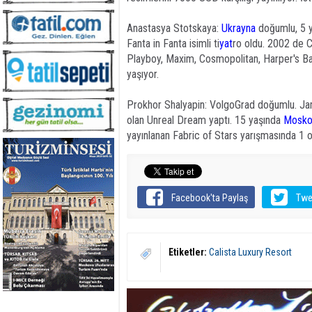
Anastasya Stotskaya:
Ukrayna
doğumlu, 5 y
Fanta in Fanta isimli ti
yat
ro oldu. 2002 de C
Playboy, Maxim, Cosmopolitan, Harper's Ba
yaşıyor.
Prokhor Shalyapin: VolgoGrad doğumlu. Jamm
olan Unreal Dream yaptı. 15 yaşında
Mosko
yayınlanan Fabric of Stars yarışmasında 1 o
Facebook'ta Paylaş
Twe
Etiketler:
Calista Luxury Resort