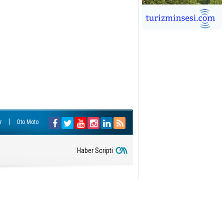
İĞDEM DİNÇ
ÜRSAB’da Yeni Dönem, Yeni
mutlar
ÜKSEL GÖK
ALSA EŞLİĞİNDE ADRENALİN
OLU KÜBA SEYAHATİ
YKUT BAKAY
a satışları düştü, otel satışları
şladı
|
r
Oto Moto
ONUK YAZAR
R GİRİŞİMCİLİK HİKAYESİ
Haber Scripti