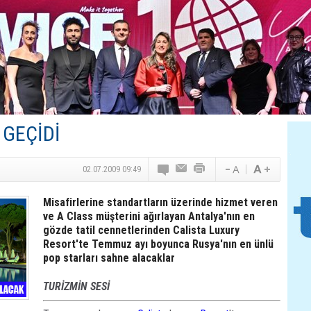
Canovate’den Yeni Nesil Veri Merkezleri
Türk MICE Sektörüne Yeni Fırsatlar
TAV Havalimanları’ndan Yılın İlk Yarısında Rekor
SunExpress’ten Tatil Hamlesi
NG Grup, Domaniç’in Potansiyelini Vurguladı
 GEÇİDİ
02.07.2009 09:49
Misafirlerine standartların üzerinde hizmet veren
ve A Class müşterini ağırlayan Antalya'nın en
gözde tatil cennetlerinden Calista Luxury
Resort'te Temmuz ayı boyunca Rusya'nın en ünlü
pop starları sahne alacaklar
TURİZMİN SESİ