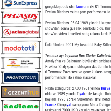
gerçekleşecek olan
konser
in ilki 01 Temmu
Evelina Bledans muhteşem performansı ile 
Evelina Bledans: 05.04.1969 yılında Ukrayn
show'dan sonra güzellik sembolü oldu. Rusya
show'un video kasetleri satış rekoru kırdı.
Ünlü Filmleri: 2001 My beautiful Baby Sitt
Temmuz ayı boyunca Rus Starlar Calista'd
Antalya'nın ve Calista'nın büyüleyici ambi
Prokhor Shalyapin, muhteşem düetleri ile 
6 Temmuz Pazartesi ve genç kızların sevgil
performansları ile sahne alacaklar.
Nikita Dzhigurda: 27.03.1961 yılında
Rusya
oldu ve 1989 yılında Ti
yat
ro ile tanıştı . R
başladı, 1993 Zoraki Süperman isimli kendi 
Fransız
Olimpi
yat
sampiyonu Maria Dzhigurda
resimlerini 7000 USD karşılığı yayınlıyor. İ