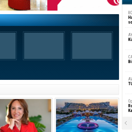
B
H
s
A
A
K
C
Bi
A
T
Op
Ro
Ka
R
Ar