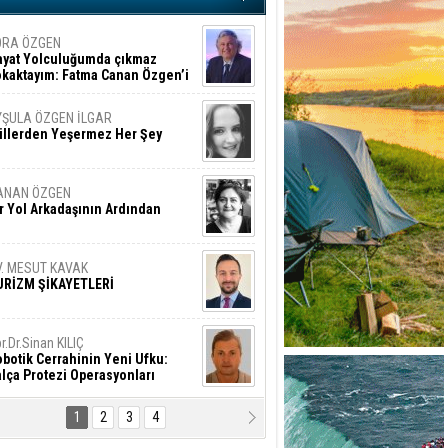
ORA ÖZGEN
ayat Yolculuğumda çıkmaz
okaktayım: Fatma Canan Özgen’i
nıyorum
YŞULA ÖZGEN İLGAR
üllerden Yeşermez Her Şey
ANAN ÖZGEN
r Yol Arkadaşının Ardından
V. MESUT KAVAK
URİZM ŞİKAYETLERİ
r.Dr.Sinan KILIÇ
botik Cerrahinin Yeni Ufku:
lça Protezi Operasyonları
1
2
3
4
AMAZAN BAŞAN
tık Şaşırmayacağız