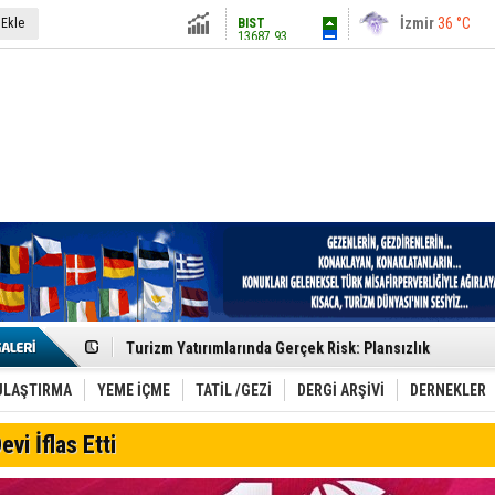
13687.93
İstanbul
31 °C
 Ekle
Altın
6248.13
Antalya
36 °C
Dolar
47.5424
Ankara
28 °C
Euro
54.8042
Etkinlik sektörünün Çatı Kuruluşlardan İstanbul Zirves
Turizm Yatırımlarında Gerçek Risk: Plansızlık
Çelebi–THY İş Birliğiyle Kenya’da Güçleniyor
Global Yatırım Holding,%38 Artış: Net Kâr 46,5 Milyon D
Yabancı Dijital Platformlara Ayrıcalık Yasası
ULAŞTIRMA
YEME İÇME
TATİL /GEZİ
DERGİ ARŞİVİ
DERNEKLER
Tatilsepeti’nden Villa Tatili Modeli
Jolly ile Mezopotamya’ya Yolculuk!
evi İflas Etti
Turizmde maliyet artışı, talep dengelerini sarsıyor
LÖSEV Yaz Okulu’nda Şifa ve Neşe
Turizm geliri ilk 6 ayda 25,7 milyar dolar oldu