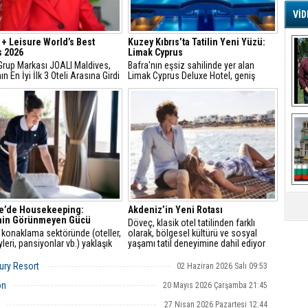
VİD
G
 + Leisure World’s Best
Kuzey Kıbrıs’ta Tatilin Yeni Yüzü:
Ş
s 2026
Limak Cyprus
Grup Markası JOALI Maldives,
Bafra'nın eşsiz sahilinde yer alan
n En İyi İlk 3 Oteli Arasına Girdi
Limak Cyprus Deluxe Hotel, geniş
A
konaklama seçenekleri, çocuklara
Ha
özel ayrıcalıkları, zengin gastronomisi
ve kongre altyapısıyla Kuzey Kıbrıs'ta
Mi
dört mevsim hizmet veren seçkin
R
resort oteller arasında öne çıkıyor
U
Tü
V
D
B
E
ye’de Housekeeping:
Akdeniz’in Yeni Rotası
min Görünmeyen Gücü
Döveç, klasik otel tatilinden farklı
 konaklama sektöründe (oteller,
olarak, bölgesel kültürü ve sosyal
Or
öyleri, pansiyonlar vb.) yaklaşık
yaşamı tatil deneyimine dahil ediyor
Fİ
 bin kişi çalışıyor. 2025–2026
ine göre kayıtlı çalışan sayısı 430
ury Resort
02 Haziran 2026 Salı 09:53
viyesinde
on
20 Mayıs 2026 Çarşamba 21:45
O
Ca
27 Nisan 2026 Pazartesi 12:44