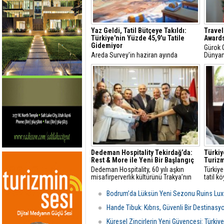
Yaz Geldi, Tatil Bütçeye Takıldı:
Travel
Türkiye'nin Yüzde 45,9'u Tatile
Award
Gidemiyor
Gürok 
Areda Survey'in haziran ayında
Dünyanı
Sosyometre araştırmasına göre Türk
nüfusunun yüzde 45,9'u tatile devam
ederken maddi imkansızlıklar
nedeniyle gidemeyeceğini söylüyor
Dedeman Hospitality Tekirdağ’da:
Türki
Rest & More ile Yeni Bir Başlangıç
Turiz
Dedeman Hospitality, 60 yılı aşkın
Türkiye
misafirperverlik kültürünü Trakya’nın
tatil k
yükselen yıldızı Tekirdağ’a taşıyor
420–480
veriler
Bodrum’da Lüksün Yeni Sezonu Ruins Lux
bin se
Hande Tibuk: Kıbrıs, Güvenli Bir Destinasy
Küresel Zincirlerin Yeni Güvencesi: Türkiye