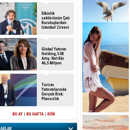
Etkinlik
sektörünün Çatı
Kuruluşlardan
İstanbul Zirvesi
Global Yatırım
Holding,%38
Artış: Net Kâr
46,5 Milyon
Dolar
Turizm
Yatırımlarında
Gerçek Risk:
Plansızlık
BU AY
|
BU HAFTA
|
DÜN
ZARLAR