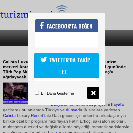
FACEBOOK'TA BEĞEN
SON DAKİKA
KATEGORİLER
CALİSTA'DA BAYRAMIN YILDIZI
TWITTER'DA TAKİP
Calista Luxury Resort, Akdeniz sahillerinin gözde turizm
merkezi Antalya Belek'te, Kurban Bayramı'nın ikinci gününde
ET
Türk Pop Müziği'nin başarılı isimlerinden Fatih Erkoç'u
ağırlayacak
23 Kasım 2008 / 12:36
TURİZMİN SESİ
Bir Daha Gösterme
Dünya
nın en farklı otel projesini ha
yat
a
geçirerek bu anlamda Türkiye ve
dünya
da ilk sıralara yerleşen
Calista
Luxury
Resort
'taki Gala gecesi için orkestra arkadaşlarıyla
birlikte özel bir program hazırlayan Fatih Erkoç, saksafon soloları,
muhteşem düetleri ve değişik dillerde söylediği romantik şarkılarıyla
misafirlere anılarında iz b
ırak
acak bir bayram tatili yaşatacak.