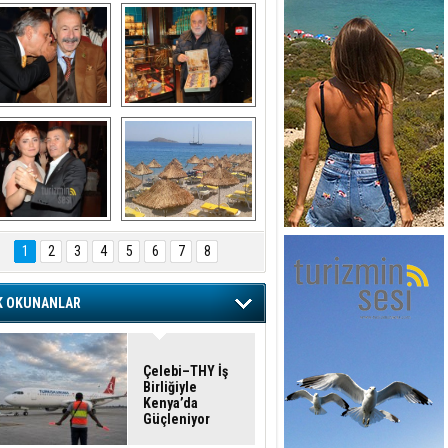
şaran ULUSOY ve 
Avni Ongurlar ile 
Firuz BAĞLIKAYA
TATLI bir muhabbet
URAT DEDEMAN
TATİL
1
2
3
4
5
6
7
8
K OKUNANLAR
Çelebi–THY İş
Birliğiyle
Kenya’da
Güçleniyor