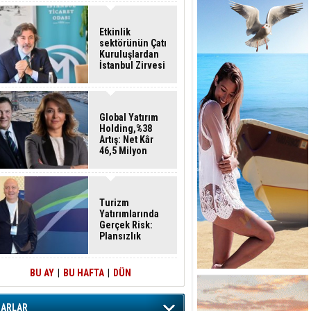
Etkinlik
sektörünün Çatı
Kuruluşlardan
İstanbul Zirvesi
Global Yatırım
Holding,%38
Artış: Net Kâr
46,5 Milyon
Dolar
Turizm
Yatırımlarında
Gerçek Risk:
Plansızlık
BU AY
|
BU HAFTA
|
DÜN
ZARLAR