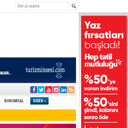
i
olar
KURUMSAL
DİĞER »