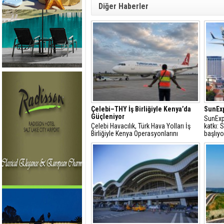
Diğer Haberler
Çelebi–THY İş Birliğiyle Kenya’da
SunExp
Güçleniyor
SunExp
Çelebi Havacılık, Türk Hava Yolları İş
katkı:
Birliğiyle Kenya Operasyonlarını
başlıyo
Güçlendiriyor