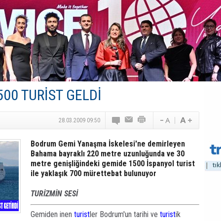
Canovate’den Yeni Nesil Veri Merkezleri
Türk MICE Sektörüne Yeni Fırsatlar
TAV Havalimanları’ndan Yılın İlk Yarısında Rekor
SunExpress’ten Tatil Hamlesi
NG Grup, Domaniç’in Potansiyelini Vurguladı
500 TURİST GELDİ
28.03.2009 09:50
Bodrum Gemi Yanaşma İskelesi'ne demirleyen
Bahama bayraklı 220 metre uzunluğunda ve 30
metre genişliğindeki gemide 1500 İspanyol turist
ile yaklaşık 700 mürettebat bulunuyor
TURİZMİN SESİ
Gemiden inen
turist
ler Bodrum'un tarihi ve
turist
ik