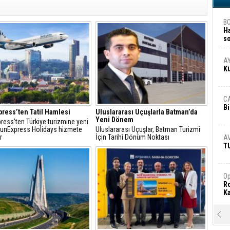
B
H
s
A
A
K
C
Bi
ress’ten Tatil Hamlesi
Uluslararası Uçuşlarla Batman’da
Yeni Dönem
ress’ten Türkiye turizmine yeni
 SunExpress Holidays hizmete
Uluslararası Uçuşlar, Batman Turizmi
r
İçin Tarihî Dönüm Noktası
A
T
Op
Ro
Ka
R
Ar