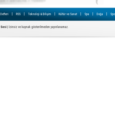
Ç
|
|
|
|
|
|
 Defteri
RSS
Teknoloji & Bilişim
Kültür ve Sanat
Spa
Doğa
Spo
T
U
 Sesi
| İzinsiz ve kaynak gösterilmeden yayınlanamaz.
Y
S
D
A
Od
ba
K
Bİ