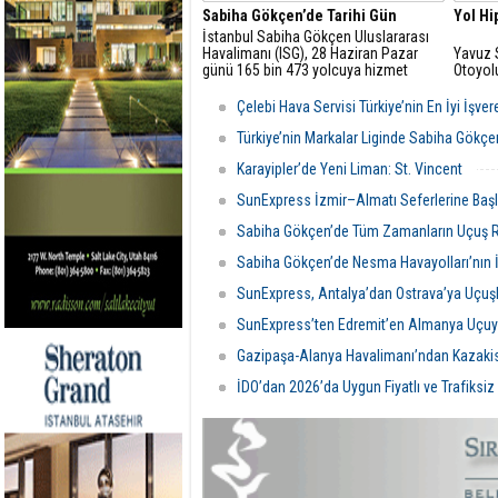
Sabiha Gökçen’de Tarihi Gün
Yol Hi
İstanbul Sabiha Gökçen Uluslararası
Havalimanı (ISG), 28 Haziran Pazar
Yavuz 
günü 165 bin 473 yolcuya hizmet
Otoyol
vererek tüm zamanların en yüksek
Konusu
günlük yolcu rekorunu kırdı
Çelebi Hava Servisi Türkiye’nin En İyi İşver
Türkiye’nin Markalar Liginde Sabiha Gökç
Karayipler’de Yeni Liman: St. Vincent
SunExpress İzmir–Almatı Seferlerine Başl
Sabiha Gökçen’de Tüm Zamanların Uçuş 
Sabiha Gökçen’de Nesma Havayolları’nın İ
SunExpress, Antalya’dan Ostrava’ya Uçuşl
SunExpress’ten Edremit’en Almanya Uçuy
Gazipaşa-Alanya Havalimanı’ndan Kazakis
İDO’dan 2026’da Uygun Fiyatlı ve Trafiksiz