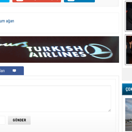
um ağan
Ba
M
arı
ÇO