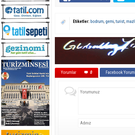
Etiketler:
bodrum
,
gemi
,
turist
,
mazl
Yorumlar
0
Facebook Yoruml