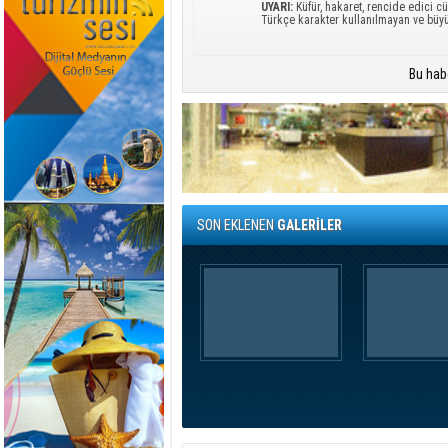
UYARI:
Küfür, hakaret, rencide edici cü
Türkçe karakter kullanılmayan ve büy
Bu hab
SON EKLENEN
GALERİLER