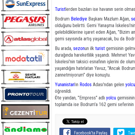
Turist
lerden bazıları ise havanın serin olm
Bodrum
Belediye
Başkanı Mazlum Ağan,
s
olduğunu belirtti. Gemi Yanaşma İskelesi'ni
gelebildiklerine işaret eden Ağan, "Bizim
gemi sayısında artış yaşanacak, bu da Bodr
Bu arada,
sezon
un ilk
turist
gemisinin gelmes
durağında hareketlilik yaşandı. Mehmet Yav
İskelesi'nin taksici esnafının işlerini de olu
yaşandığını hatırlatan Yavuz, "Ancak Bodru
zannetmiyorum" diye konuştu.
Yunanistan
'ın
Rodos
Adası'ndan gelen
yolc
öğrenildi.
Öte yandan, "Empress" adlı
yolcu
gemisinin
toplamda ise Bodrum'a 162 gemi seferinin ya
Facebook'ta Paylaş
Twe