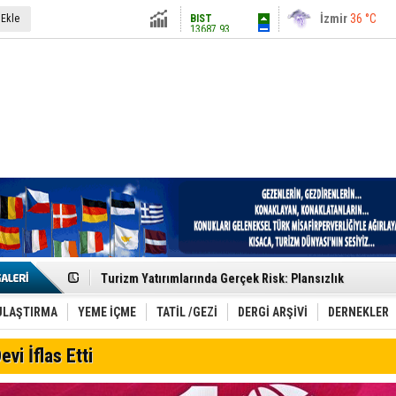
13687.93
İstanbul
31 °C
 Ekle
Altın
6248.13
Antalya
36 °C
Dolar
47.5424
Ankara
28 °C
Euro
54.8042
Etkinlik sektörünün Çatı Kuruluşlardan İstanbul Zirves
Turizm Yatırımlarında Gerçek Risk: Plansızlık
Çelebi–THY İş Birliğiyle Kenya’da Güçleniyor
Global Yatırım Holding,%38 Artış: Net Kâr 46,5 Milyon D
Yabancı Dijital Platformlara Ayrıcalık Yasası
ULAŞTIRMA
YEME İÇME
TATİL /GEZİ
DERGİ ARŞİVİ
DERNEKLER
Tatilsepeti’nden Villa Tatili Modeli
Jolly ile Mezopotamya’ya Yolculuk!
evi İflas Etti
Turizmde maliyet artışı, talep dengelerini sarsıyor
LÖSEV Yaz Okulu’nda Şifa ve Neşe
Turizm geliri ilk 6 ayda 25,7 milyar dolar oldu