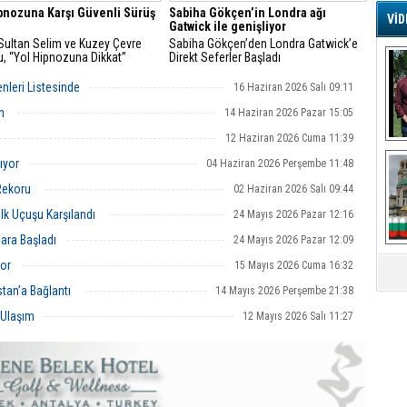
pnozuna Karşı Güvenli Sürüş
Sabiha Gökçen’in Londra ağı
VİD
Gatwick ile genişliyor
G
Sultan Selim ve Kuzey Çevre
Sabiha Gökçen’den Londra Gatwick’e
Ş
u, “Yol Hipnozuna Dikkat”
Direkt Seferler Başladı
nda Farkındalık Yaratıyor
enleri Listesinde
16 Haziran 2026 Salı 09:11
A
en
14 Haziran 2026 Pazar 15:05
Ha
12 Haziran 2026 Cuma 11:39
Mi
R
ıyor
04 Haziran 2026 Perşembe 11:48
U
Rekoru
02 Haziran 2026 Salı 09:44
Tü
V
lk Uçuşu Karşılandı
24 Mayıs 2026 Pazar 12:16
ara Başladı
24 Mayıs 2026 Pazar 12:09
D
B
or
15 Mayıs 2026 Cuma 16:32
E
tan’a Bağlantı
14 Mayıs 2026 Perşembe 21:38
Or
 Ulaşım
12 Mayıs 2026 Salı 11:27
Fİ
O
Ca