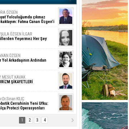
ORA ÖZGEN
ayat Yolculuğumda çıkmaz
okaktayım: Fatma Canan Özgen’i
nıyorum
YŞULA ÖZGEN İLGAR
üllerden Yeşermez Her Şey
ANAN ÖZGEN
r Yol Arkadaşının Ardından
V. MESUT KAVAK
URİZM ŞİKAYETLERİ
r.Dr.Sinan KILIÇ
botik Cerrahinin Yeni Ufku:
lça Protezi Operasyonları
1
2
3
4
AMAZAN BAŞAN
tık Şaşırmayacağız