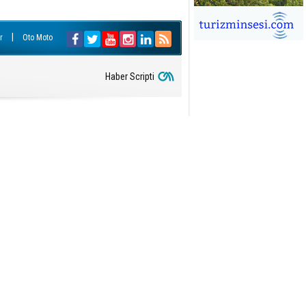
İĞDEM DİNÇ
|
r
Oto Moto
ÜRSAB’da Yeni Dönem, Yeni
mutlar
Haber Scripti
ÜKSEL GÖK
ALSA EŞLİĞİNDE ADRENALİN
OLU KÜBA SEYAHATİ
YKUT BAKAY
a satışları düştü, otel satışları
şladı
ONUK YAZAR
R GİRİŞİMCİLİK HİKAYESİ