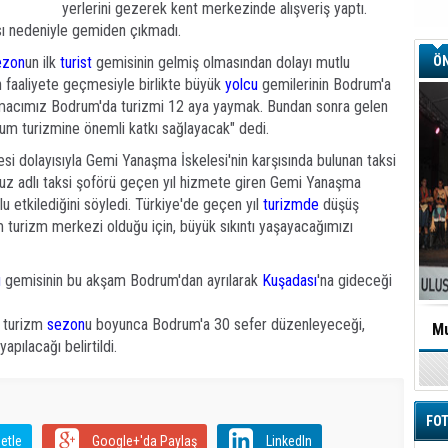
yerlerini gezerek kent merkezinde alışveriş yaptı.
ası nedeniyle gemiden çıkmadı.
ezon
un ilk
turist
gemisinin gelmiş olmasından dolayı mutlu
ÖN
n faaliyete geçmesiyle birlikte büyük
yolcu
gemilerinin Bodrum'a
 amacımız Bodrum'da turizmi 12 aya yaymak. Bundan sonra gelen
um turizmine önemli katkı sağlayacak" dedi.
i dolayısıyla Gemi Yanaşma İskelesi'nin karşısında bulunan taksi
uz adlı taksi şoförü geçen yıl hizmete giren Gemi Yanaşma
mlu etkilediğini söyledi. Türkiye'de geçen yıl
turizmde
düşüş
m turizm merkezi olduğu için, büyük sıkıntı yaşayacağımızı
u
gemisinin bu akşam Bodrum'dan ayrılarak
Kuşadası
'na gideceği
 turizm
sezon
u boyunca Bodrum'a 30 sefer düzenleyeceği,
Mu
pılacağı belirtildi.
FOT
etle
Google+'da Paylaş
LinkedIn