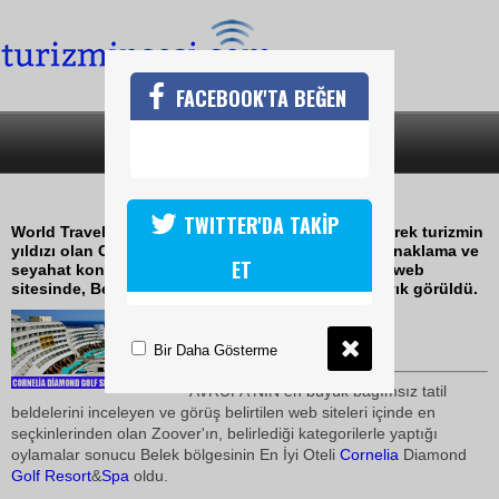
FACEBOOK'TA BEĞEN
SON DAKİKA
KATEGORİLER
BELEK BÖLGESİNİN EN İYİ OTELİ
TWITTER'DA TAKİP
World Travel Awards 2009'dan bu yıl 3 ödülle dönerek turizmin
yıldızı olan Cornelia Diamond Golf Resort&Spa, konaklama ve
ET
seyahat konusunda görüşleri içeren Zoover isimli web
sitesinde, Belek bölgesinin En İyi Otel ödülüne layık görüldü.
27 Ekim 2009 / 16:01
TURİZMİN SESİ
Bir Daha Gösterme
AVRUPA'NIN en büyük bağımsız tatil
beldelerini inceleyen ve görüş belirtilen web siteleri içinde en
seçkinlerinden olan Zoover'ın, belirlediği kategorilerle yaptığı
oylamalar sonucu Belek bölgesinin En İyi Oteli
Cornelia
Diamond
Golf
Resort
&
Spa
oldu.