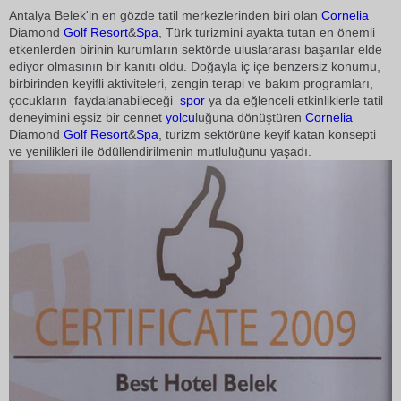
Antalya Belek'in en gözde tatil merkezlerinden biri olan
Cornelia
Diamond
Golf
Resort
&
Spa
, Türk turizmini ayakta tutan en önemli
etkenlerden birinin kurumların sektörde uluslararası başarılar elde
ediyor olmasının bir kanıtı oldu. Doğayla iç içe benzersiz konumu,
birbirinden keyifli aktiviteleri, zengin terapi ve bakım programları,
çocukların faydalanabileceği
spor
ya da eğlenceli etkinliklerle tatil
deneyimini eşsiz bir cennet
yolcu
luğuna dönüştüren
Cornelia
Diamond
Golf
Resort
&
Spa
, turizm sektörüne keyif katan konsepti
ve yenilikleri ile ödüllendirilmenin mutluluğunu yaşadı.