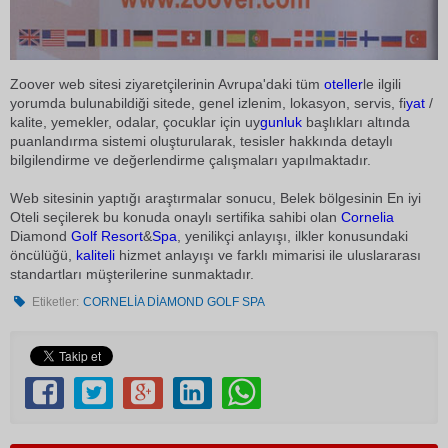
Zoover web sitesi ziyaretçilerinin Avrupa'daki tüm
oteller
le ilgili
yorumda bulunabildiği sitede, genel izlenim, lokasyon, servis, fi
yat
/
kalite, yemekler, odalar, çocuklar için uy
gunluk
başlıkları altında
puanlandırma sistemi oluşturularak, tesisler hakkında detaylı
bilgilendirme ve değerlendirme çalışmaları yapılmaktadır.
Web sitesinin yaptığı araştırmalar sonucu, Belek bölgesinin En iyi
Oteli seçilerek bu konuda onaylı sertifika sahibi olan
Cornelia
Diamond
Golf
Resort
&
Spa
, yenilikçi anlayışı, ilkler konusundaki
öncülüğü,
kaliteli
hizmet anlayışı ve farklı mimarisi ile uluslararası
standartları müşterilerine sunmaktadır.
Etiketler:
CORNELİA DİAMOND GOLF SPA