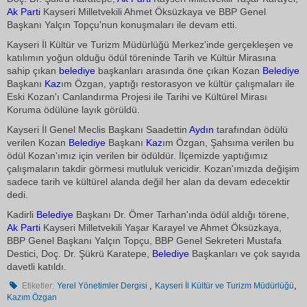
Ak Parti
Kayseri Milletvekili Ahmet Öksüzkaya ve BBP Genel
Başkanı Yalçın Topçu'nun konuşmaları ile devam etti.
Kayseri İl Kültür ve Turizm Müdürlüğü Merkez'inde gerçekleşen ve
katılımın yoğun olduğu ödül töreninde Tarih ve Kültür Mirasına
sahip çıkan
belediye
başkanları arasında öne çıkan Kozan
Belediye
Başkanı
Kaz
ım Özgan, yaptığı restorasyon ve kültür çalışmaları ile
Eski Kozan'ı Canlandırma Projesi ile Tarihi ve Kültürel Mirası
Koruma ödülüne layık görüldü.
Kayseri İl Genel Meclis Başkanı Saadettin
Aydın
tarafından ödülü
verilen Kozan
Belediye
Başkanı
Kaz
ım Özgan, Şahsıma verilen bu
ödül Kozan'ımız için verilen bir ödüldür. İlçemizde yaptığımız
çalışmaların takdir görmesi mutluluk vericidir. Kozan'ımızda değişim
sadece tarih ve kültürel alanda değil her alan da devam edecektir
dedi.
Kadirli
Belediye
Başkanı Dr. Ömer Tarhan'ında ödül aldığı törene,
Ak Parti
Kayseri Milletvekili Yaşar Karayel ve Ahmet Öksüzkaya,
BBP Genel Başkanı Yalçın Topçu, BBP Genel Sekreteri Mustafa
Destici, Doç. Dr. Şükrü Karatepe,
Belediye
Başkanları ve çok sayıda
davetli katıldı.
,
,
Etiketler:
Yerel Yönetimler Dergisi
Kayseri İl Kültür ve Turizm Müdürlüğü
Kazım Özgan