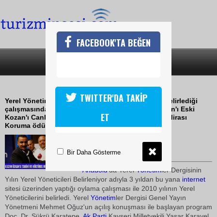
FACEBOOK'TA BEĞEN
SON DAKİKA
KATEGORİLER
BAŞKAN ÖZGANA ÖDÜL
TWITTER'DA TAKİP
Yerel Yönetimler Dergisi Yılın Yerel yöneticilerini belirlediği
çalışmasında Kozan Belediye Başkanı Kazım Özgan'ı Eski
ET
Kozan'ı Canlandırma Projesi ile Tarihi ve Kültürel Mirası
Koruma ödülüne layık gördü.
06 Temmuz 2010 / 11:18
TURİZMİN SESİ
Bir Daha Gösterme
Anadolu
'da Yerel
Yönetim
ler Dergisinin
Yılın Yerel Yöneticileri Belirleniyor adıyla 3 yıldan bu yana
internet
sitesi üzerinden yaptığı oylama çalışması ile 2010 yılının Yerel
Yöneticilerini belirledi. Yerel
Yönetim
ler Dergisi Genel Yayın
Yönetmeni Mehmet Oğuz'un açılış konuşması ile başlayan program
Doç. Dr. Şükrü Karatepe,
Ak Parti
Kayseri Milletvekili Yaşar Karayel,