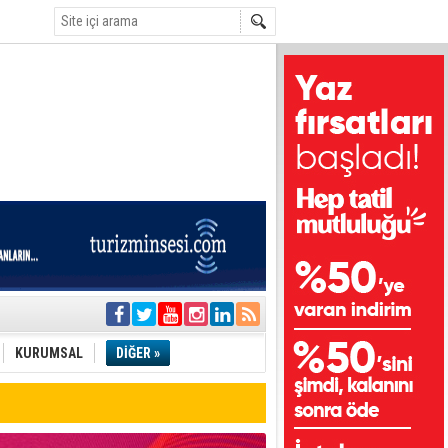
i
olar
KURUMSAL
DİĞER »