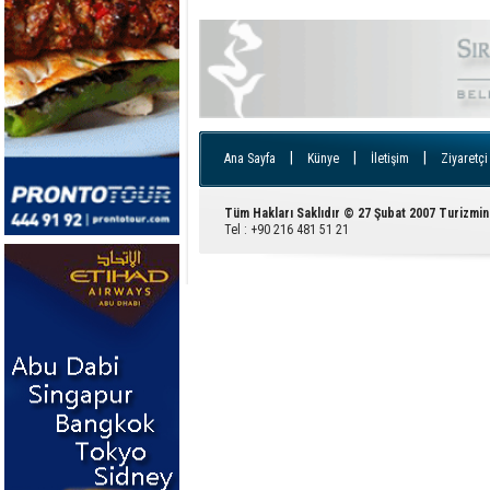
|
|
|
Ana Sayfa
Künye
İletişim
Ziyaretçi
Tüm Hakları Saklıdır © 27 Şubat 2007 Turizmin
Tel : +90 216 481 51 21