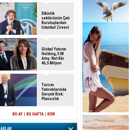
Etkinlik
sektörünün Çatı
Kuruluşlardan
İstanbul Zirvesi
Global Yatırım
Holding,%38
Artış: Net Kâr
46,5 Milyon
Dolar
Turizm
Yatırımlarında
Gerçek Risk:
Plansızlık
BU AY
|
BU HAFTA
|
DÜN
ZARLAR