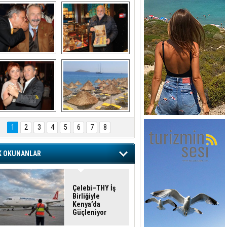
şaran ULUSOY ve 
Avni Ongurlar ile 
Firuz BAĞLIKAYA
TATLI bir muhabbet
URAT DEDEMAN
TATİL
1
2
3
4
5
6
7
8
K OKUNANLAR
Çelebi–THY İş
Birliğiyle
Kenya’da
Güçleniyor