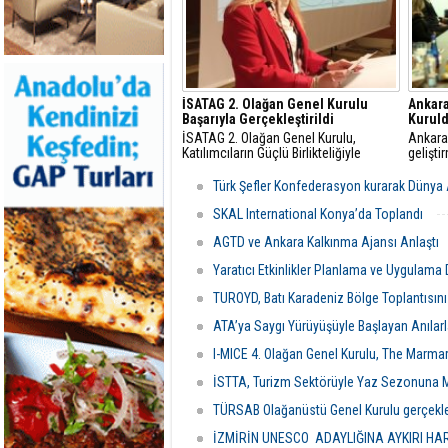
İSATAG 2. Olağan Genel Kurulu
Ankar
Başarıyla Gerçekleştirildi
Kurul
İSATAG 2. Olağan Genel Kurulu,
Ankara’
Katılımcıların Güçlü Birlikteliğiyle
gelişti
Gerçekleşti
güçlend
anlayı
Türk Şefler Konfederasyon kurarak Dünya Aş
kurula
faaliye
SKAL International Konya’da Toplandı
AGTD ve Ankara Kalkınma Ajansı Anlaştı
Yaratıcı Etkinlikler Planlama ve Uygulam
TUROYD, Batı Karadeniz Bölge Toplantısın
ATA’ya Saygı Yürüyüşüyle Başlayan Anılar
I-MICE 4. Olağan Genel Kurulu, The Marmara
İSTTA, Turizm Sektörüyle Yaz Sezonuna 
TÜRSAB Olağanüstü Genel Kurulu gerçekle
İZMİRİN UNESCO ADAYLIĞINA AYKIRI H