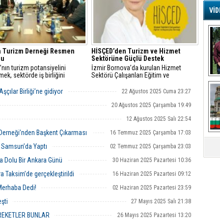
VİD
G
Ş
a Turizm Derneği Resmen
HİSÇED’den Turizm ve Hizmet
du
Sektörüne Güçlü Destek
A
Ha
nın turizm potansiyelini
İzmir Bornova’da kurulan Hizmet
rmek, sektörde iş birliğini
Sektörü Çalışanları Eğitim ve
Mi
irmek ve sürdürülebilir turizm
Dayanışma Derneği (HİSÇED),
R
şını desteklemek amacıyla
sektördeki çalışmalarına hız
çılar Birliği’ne gidiyor
22 Ağustos 2025 Cuma 23:27
U
n Ankara Turizm Derneği,
kesmeden devam edecek
Tü
tlerine resmen başladı
20 Ağustos 2025 Çarşamba 19:49
V
12 Ağustos 2025 Salı 22:54
a Derneği’nden Başkent Çıkarması
D
16 Temmuz 2025 Çarşamba 17:03
B
ı Samsun’da Yaptı
02 Temmuz 2025 Çarşamba 23:03
E
la Dolu Bir Ankara Günü
30 Haziran 2025 Pazartesi 10:36
Or
 Taksim’de gerçekleştirildi
16 Haziran 2025 Pazartesi 09:12
Fİ
Merhaba Dedi!
02 Haziran 2025 Pazartesi 23:59
şti
27 Mayıs 2025 Salı 21:38
O
Ca
AREKETLER BUNLAR
26 Mayıs 2025 Pazartesi 13:20