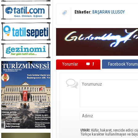
Etiketler:
BAŞARAN ULUSOY
Yorumlar
1
Facebook Yoruml
UYARI:
Küfür, hakaret, rencide edici cü
Türkçe karakter kullanılmayan ve büy