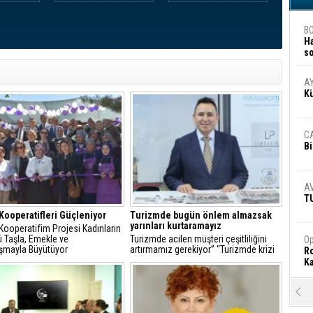
B
H
s
A
A
K
C
Bi
A
T
Kooperatifleri Güçleniyor
Turizmde bugün önlem almazsak
yarınları kurtaramayız
Kooperatifim Projesi Kadınların
 Taşla, Emekle ve
Turizmde acilen müşteri çeşitliliğini
Op
şmayla Büyütüyor
artırmamız gerekiyor” “Turizmde krizi
Ro
aşmanın yolu: yeni pazarlar ve doğru
Ka
strateji.” “Turizmde rekabet için vize ve
fiyat politikası gözden geçirilmeli
R
Ar