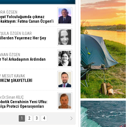
ORA ÖZGEN
ayat Yolculuğumda çıkmaz
okaktayım: Fatma Canan Özgen’i
nıyorum
YŞULA ÖZGEN İLGAR
üllerden Yeşermez Her Şey
ANAN ÖZGEN
r Yol Arkadaşının Ardından
V. MESUT KAVAK
URİZM ŞİKAYETLERİ
r.Dr.Sinan KILIÇ
botik Cerrahinin Yeni Ufku:
lça Protezi Operasyonları
1
2
3
4
AMAZAN BAŞAN
tık Şaşırmayacağız