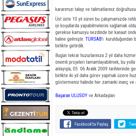
kararımızı talep ve talimatlarınız doğrultus
Üst üste 10 yıl süren bu çalışmamızda re
iyi koşullarda yapabilmelerini sağlamak o
gerekse kamuoyu nezdinde bir kanaat önderi
haline gelmiştir.
TÜRSAB
'ı kurulduğundan b
birlikte getirdik.
Bugün tekrar huzurlarınıza 2 yıl daha hizmet
önemli projeleri tamamlayabilmek, bu yoll
anlayışla, 05  06 Aralık 2009 tarihlerinde 
birlikte iki yıl daha görev yapmak üzere h
göstermeniz halinde her zamanki inanç ve a
Başaran ULUSOY
ve Arkadaşları
Facebook'ta Paylaş
Twe