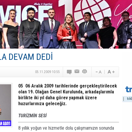
Canovate’den Yeni Nesil Veri Merkezleri
Türk MICE Sektörüne Yeni Fırsatlar
TAV Havalimanları’ndan Yılın İlk Yarısında Rekor
SunExpress’ten Tatil Hamlesi
NG Grup, Domaniç’in Potansiyelini Vurguladı
LA DEVAM DEDİ
05.11.2009 10:55
05  06 Aralık 2009 tarihlerinde gerçekleştirilecek
olan 19. Olağan Genel Kurulunda, arkadaşlarımla
birlikte iki yıl daha görev yapmak üzere
huzurlarınıza geleceğiz.
TURİZMİN SESİ
8 yıllık yoğun ve hizmetle dolu çalışmamızın sonunda