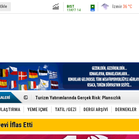
13827.14
İstanbul
31 °C
 Ekle
Altın
6580.32
Antalya
36 °C
Dolar
47.7034
Ankara
28 °C
Euro
55.0065
Etkinlik sektörünün Çatı Kuruluşlardan İstanbul Zirves
Turizm Yatırımlarında Gerçek Risk: Plansızlık
Çelebi–THY İş Birliğiyle Kenya’da Güçleniyor
Global Yatırım Holding,%38 Artış: Net Kâr 46,5 Milyon D
Yabancı Dijital Platformlara Ayrıcalık Yasası
ULAŞTIRMA
YEME İÇME
TATİL /GEZİ
DERGİ ARŞİVİ
DERNEKLER
Tatilsepeti’nden Villa Tatili Modeli
Jolly ile Mezopotamya’ya Yolculuk!
evi İflas Etti
Turizmde maliyet artışı, talep dengelerini sarsıyor
LÖSEV Yaz Okulu’nda Şifa ve Neşe
Turizm geliri ilk 6 ayda 25,7 milyar dolar oldu