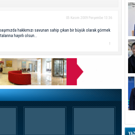
05 Kasım 2009 Perşembe 13:36
e başımızda hakkımızı savunan sahip çıkan bir büyük olarak görmek
larına hayırlı olsun...
YA