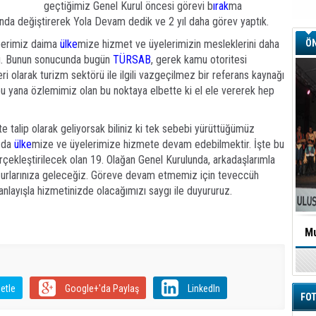
geçtiğimiz Genel Kurul öncesi görevi b
ırak
ma
unda değiştirerek Yola Devam dedik ve 2 yıl daha görev yaptık.
hberimiz daima
ülke
mize hizmet ve üyelerimizin mesleklerini daha
ÖN
ldu. Bunun sonucunda bugün
TÜRSAB
, gerek kamu otoritesi
 olarak turizm sektörü ile ilgili vazgeçilmez bir referans kaynağı
u yana özlemimiz olan bu noktaya elbette ki el ele vererek hep
e talip olarak geliyorsak biliniz ki tek sebebi yürüttüğümüz
a da
ülke
mize ve üyelerimize hizmete devam edebilmektir. İşte bu
gerçekleştirilecek olan 19. Olağan Genel Kurulunda, arkadaşlarımla
uzurlarınıza geleceğiz. Göreve devam etmemiz için teveccüh
nlayışla hizmetinizde olacağımızı saygı ile duyururuz.
Mu
etle
Google+'da Paylaş
LinkedIn
FOT