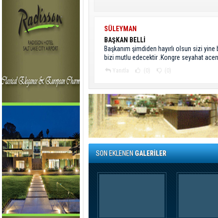
SÜLEYMAN
BAŞKAN BELLİ
Başkanım şimdiden hayırlı olsun sizi yin
bizi mutlu edecektir .Kongre seyahat acenta
Yanıtla
(0)
(0)
SON EKLENEN
GALERİLER