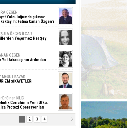
ORA ÖZGEN
ayat Yolculuğumda çıkmaz
okaktayım: Fatma Canan Özgen’i
nıyorum
YŞULA ÖZGEN İLGAR
üllerden Yeşermez Her Şey
ANAN ÖZGEN
r Yol Arkadaşının Ardından
V. MESUT KAVAK
URİZM ŞİKAYETLERİ
r.Dr.Sinan KILIÇ
botik Cerrahinin Yeni Ufku:
lça Protezi Operasyonları
1
2
3
4
AMAZAN BAŞAN
tık Şaşırmayacağız