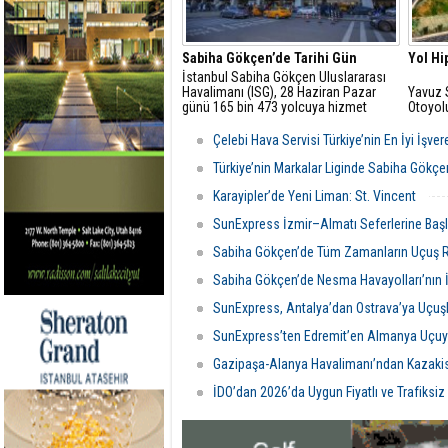
Sabiha Gökçen’de Tarihi Gün
Yol Hi
İstanbul Sabiha Gökçen Uluslararası
Havalimanı (ISG), 28 Haziran Pazar
Yavuz 
günü 165 bin 473 yolcuya hizmet
Otoyol
vererek tüm zamanların en yüksek
Konusu
günlük yolcu rekorunu kırdı
Çelebi Hava Servisi Türkiye’nin En İyi İşver
Türkiye’nin Markalar Liginde Sabiha Gökç
Karayipler’de Yeni Liman: St. Vincent
SunExpress İzmir–Almatı Seferlerine Başl
Sabiha Gökçen’de Tüm Zamanların Uçuş 
Sabiha Gökçen’de Nesma Havayolları’nın İ
SunExpress, Antalya’dan Ostrava’ya Uçuşl
SunExpress’ten Edremit’en Almanya Uçuy
Gazipaşa-Alanya Havalimanı’ndan Kazakis
İDO’dan 2026’da Uygun Fiyatlı ve Trafiksiz