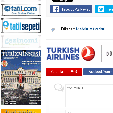
Facebook'ta Paylaş
Twe
Etiketler:
AnadoluJet İstanbul
Yorumlar
0
Facebook Yoruml