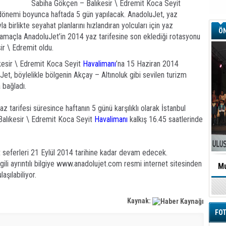
Sabiha Gökçen – Balıkesir \ Edremit Koca Seyit
z dönemi boyunca haftada 5 gün yapılacak. AnadoluJet, yaz
 birlikte seyahat planlarını hızlandıran yolcuları için yaz
ÖN
 amaçla AnadoluJet’in 2014 yaz tarifesine son eklediği rotasyonu
ir \ Edremit oldu.
ıkesir \ Edremit Koca Seyit
Havalimanı
’na 15 Haziran 2014
et, böylelikle bölgenin Akçay – Altınoluk gibi sevilen turizm
 bağladı.
az tarifesi süresince haftanın 5 günü karşılıklı olarak İstanbul
Balıkesir \ Edremit Koca Seyit
Havalimanı
kalkış 16.45 saatlerinde
it seferleri 21 Eylül 2014 tarihine kadar devam edecek.
lgili ayrıntılı bilgiye www.anadolujet.com resmi internet sitesinden
Mu
şılabiliyor.
Kaynak:
FOT