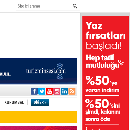
i
olar
KURUMSAL
DİĞER »