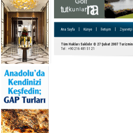
|
|
|
Ana Sayfa
Künye
İletişim
Ziyaretçi
Tüm Hakları Saklıdır © 27 Şubat 2007 Turizmin
Tel : +90 216 481 51 21