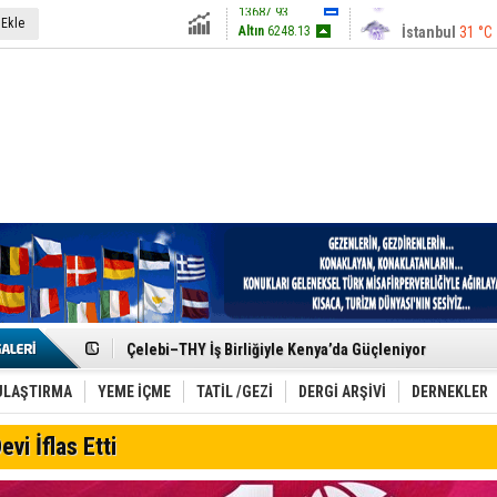
13687.93
İstanbul
31 °C
 Ekle
Altın
6248.13
Antalya
36 °C
Dolar
47.5424
Ankara
28 °C
Euro
54.8042
Etkinlik sektörünün Çatı Kuruluşlardan İstanbul Zirves
Turizm Yatırımlarında Gerçek Risk: Plansızlık
Çelebi–THY İş Birliğiyle Kenya’da Güçleniyor
Global Yatırım Holding,%38 Artış: Net Kâr 46,5 Milyon D
Yabancı Dijital Platformlara Ayrıcalık Yasası
ULAŞTIRMA
YEME İÇME
TATİL /GEZİ
DERGİ ARŞİVİ
DERNEKLER
Tatilsepeti’nden Villa Tatili Modeli
Jolly ile Mezopotamya’ya Yolculuk!
evi İflas Etti
Turizmde maliyet artışı, talep dengelerini sarsıyor
LÖSEV Yaz Okulu’nda Şifa ve Neşe
Turizm geliri ilk 6 ayda 25,7 milyar dolar oldu