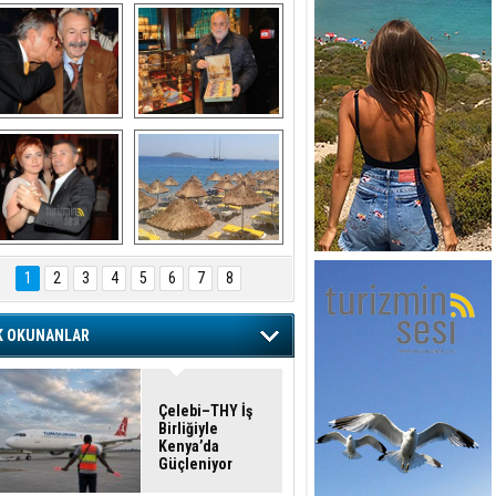
şaran ULUSOY ve 
Avni Ongurlar ile 
Firuz BAĞLIKAYA
TATLI bir muhabbet
URAT DEDEMAN
TATİL
1
2
3
4
5
6
7
8
K OKUNANLAR
Çelebi–THY İş
Birliğiyle
Kenya’da
Güçleniyor