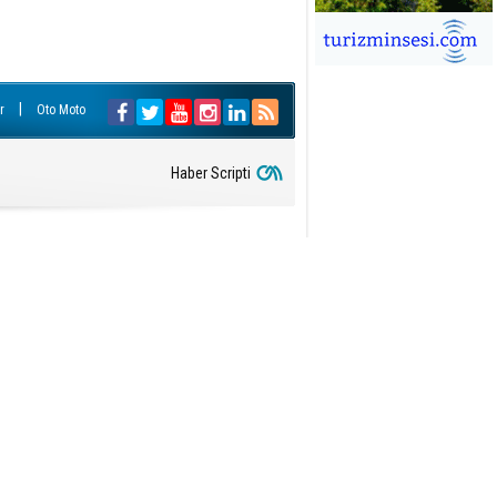
İĞDEM DİNÇ
ÜRSAB’da Yeni Dönem, Yeni
mutlar
|
r
Oto Moto
ÜKSEL GÖK
ALSA EŞLİĞİNDE ADRENALİN
OLU KÜBA SEYAHATİ
Haber Scripti
YKUT BAKAY
a satışları düştü, otel satışları
şladı
ONUK YAZAR
R GİRİŞİMCİLİK HİKAYESİ