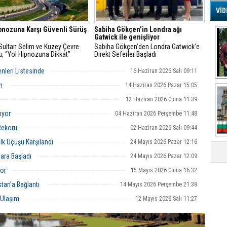
VİD
G
pnozuna Karşı Güvenli Sürüş
Sabiha Gökçen’in Londra ağı
Ş
Gatwick ile genişliyor
Sultan Selim ve Kuzey Çevre
Sabiha Gökçen’den Londra Gatwick’e
u, “Yol Hipnozuna Dikkat”
Direkt Seferler Başladı
A
nda Farkındalık Yaratıyor
Ha
enleri Listesinde
16 Haziran 2026 Salı 09:11
Mi
en
14 Haziran 2026 Pazar 15:05
R
U
12 Haziran 2026 Cuma 11:39
Tü
ıyor
04 Haziran 2026 Perşembe 11:48
V
Rekoru
02 Haziran 2026 Salı 09:44
D
lk Uçuşu Karşılandı
24 Mayıs 2026 Pazar 12:16
B
E
ara Başladı
24 Mayıs 2026 Pazar 12:09
or
15 Mayıs 2026 Cuma 16:32
Or
Fİ
tan’a Bağlantı
14 Mayıs 2026 Perşembe 21:38
 Ulaşım
12 Mayıs 2026 Salı 11:27
O
Ca