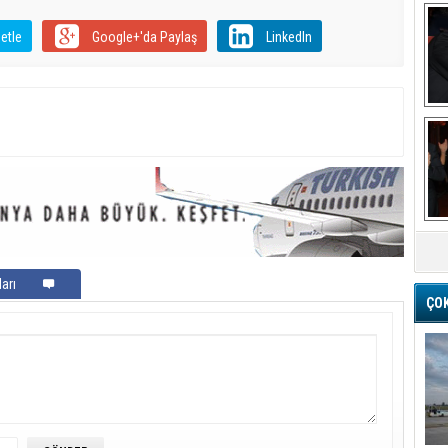
etle
Google+'da Paylaş
LinkedIn
Ba
M
arı
ÇO