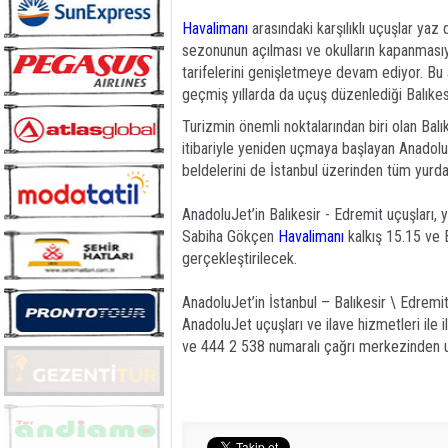
Havalimanı
arasındaki karşılıklı uçuşlar ya
sezonunun açılması ve okulların kapanmasıyla
tarifelerini genişletmeye devam ediyor. Bu
geçmiş yıllarda da uçuş düzenlediği Balıkes
Turizmin önemli noktalarından biri olan Bal
itibariyle yeniden uçmaya başlayan AnadoluJ
beldelerini de İstanbul üzerinden tüm yurda
AnadoluJet’in Balıkesir - Edremit uçuşları, y
Sabiha Gökçen
Havalimanı
kalkış 15.15 ve 
gerçekleştirilecek.
AnadoluJet’in İstanbul – Balıkesir \ Edrem
AnadoluJet uçuşları ve ilave hizmetleri ile i
ve 444 2 538 numaralı çağrı merkezinden ula