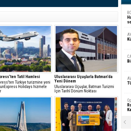
B
H
s
A
A
K
C
Bi
ress’ten Tatil Hamlesi
Uluslararası Uçuşlarla Batman’da
A
Yeni Dönem
ress’ten Türkiye turizmine yeni
T
 SunExpress Holidays hizmete
Uluslararası Uçuşlar, Batman Turizmi
r
İçin Tarihî Dönüm Noktası
Op
Ro
Ka
R
Ar