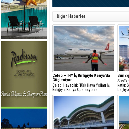
Diğer Haberler
Çelebi–THY İş Birliğiyle Kenya’da
SunExp
Güçleniyor
SunExp
Çelebi Havacılık, Türk Hava Yolları İş
katkı:
Birliğiyle Kenya Operasyonlarını
başlıyo
Güçlendiriyor