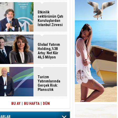
Etkinlik
sektörünün Çatı
Kuruluşlardan
İstanbul Zirvesi
Global Yatırım
Holding,%38
Artış: Net Kâr
46,5 Milyon
Dolar
Turizm
Yatırımlarında
Gerçek Risk:
Plansızlık
BU AY
|
BU HAFTA
|
DÜN
ZARLAR