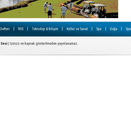
Ç
T
U
|
|
|
|
|
|
 Defteri
RSS
Teknoloji & Bilişim
Kültür ve Sanat
Spa
Doğa
Spo
Y
S
 Sesi
| İzinsiz ve kaynak gösterilmeden yayınlanamaz.
D
A
Od
ba
K
Bİ