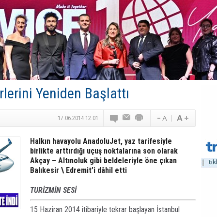
Canovate’den Yeni Nesil Veri Merkezleri
Türk MICE Sektörüne Yeni Fırsatlar
TAV Havalimanları’ndan Yılın İlk Yarısında Rekor
SunExpress’ten Tatil Hamlesi
NG Grup, Domaniç’in Potansiyelini Vurguladı
rlerini Yeniden Başlattı
17.06.2014 12:01
Halkın havayolu AnadoluJet, yaz tarifesiyle
birlikte arttırdığı uçuş noktalarına son olarak
Akçay – Altınoluk gibi beldeleriyle öne çıkan
Balıkesir \ Edremit’i dâhil etti
TURİZMİN SESİ
15 Haziran 2014 itibariyle tekrar başlayan İstanbul