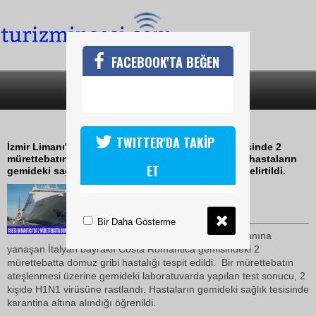
FACEBOOK'TA BEĞEN
SON DAKİKA
KATEGORİLER
AŞK GEMİSİNDE DOMUZ GRİBİ
TWITTER'DA TAKİP
İzmir Limanı'na yanaşan bir kruvaziyer yolcu gemisinde 2
mürettebatın domuz gribi hastalığına yakalandığı, hastaların
ET
gemideki sağlık tesisinde karantinada tutulduğu belirtildi.
31 Ekim 2009 / 09:39
TURİZMİN SESİ
Bir Daha Gösterme
Alınan bilgiye göre,
İzmir
Limanına
yanaşan İtalyan bayraklı Costa Romantica gemisindeki 2
mürettebatta domuz gribi hastalığı tespit edildi. Bir mürettebatın
ateşlenmesi üzerine gemideki laboratuvarda yapılan test sonucu, 2
kişide H1N1 virüsüne rastlandı. Hastaların gemideki sağlık tesisinde
karantina altına alındığı öğrenildi.