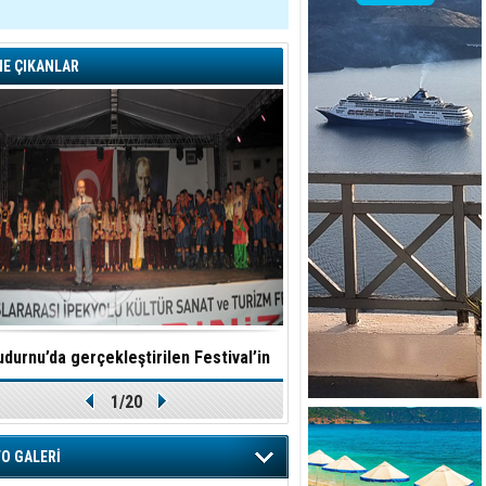
E ÇIKANLAR
durnu’da gerçekleştirilen Festival’in
TÜROB Otel doluluk oranla
1/20
Yıldızı Tire Halk Oyunları oldu
O GALERİ