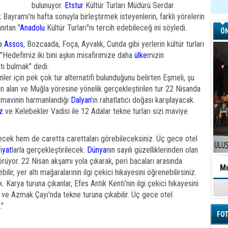
bulunuyor.
Etstur
Kültür Turları Müdürü Serdar
yramı'nı hafta sonuyla birleştirmek isteyenlerin, farklı yörelerin
nıtan "
Anadolu
Kültür Turları"nı tercih edebileceğ ini söyledi.
ÖN
da
Assos
, Bozcaada, Foça, Ayvalık, Cunda gibi yerlerin kültür turları
 "Hedefimiz iki bini aşkın misafirimize daha
ülke
mizin
atı bulmak" dedi.
nler için pek çok tur alternatifi bulunduğunu belirten Eşmeli, şu
ından alan ve Muğla yöresine yönelik gerçekleştirilen tur 22 Nisanda
le mavinin harmanlandığı
Dalyan
'ın rahatlatıcı doğası karşılayacak.
iz
ve Kelebekler Vadisi ile 12 Adalar tekne turları sizi maviye
lecek hem de caretta carettaları görebileceksiniz. Üç gece otel
i
yat
larla gerçekleştirilecek.
Dünya
nın sayılı güzelliklerinden olan
 görüyor. 22 Nisan akşamı yola çıkarak, peri bacaları arasında
Mu
ilir, yer altı mağaralarının ilgi çekici hikayesini öğrenebilirsiniz.
k. Karya turuna çıkanlar, Efes Antik Kenti'nin ilgi çekici hikayesini
lir ve Azmak Çayı'nda tekne turuna çıkabilir. Üç gece otel
."
FOT