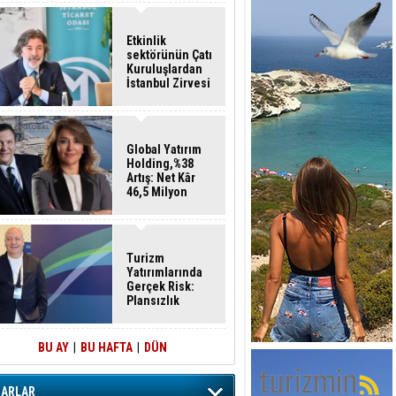
Etkinlik
sektörünün Çatı
Kuruluşlardan
İstanbul Zirvesi
Global Yatırım
Holding,%38
Artış: Net Kâr
46,5 Milyon
Dolar
Turizm
Yatırımlarında
Gerçek Risk:
Plansızlık
BU AY
|
BU HAFTA
|
DÜN
ZARLAR