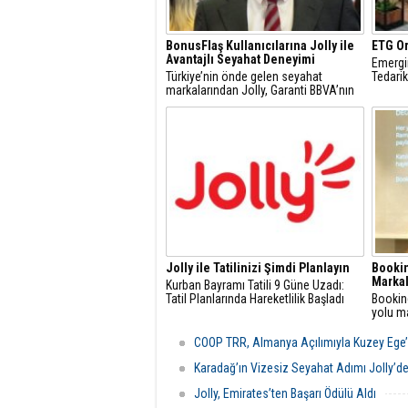
BonusFlaş Kullanıcılarına Jolly ile
ETG O
Avantajlı Seyahat Deneyimi
Emergi
Türkiye’nin önde gelen seyahat
Tedarik
markalarından Jolly, Garanti BBVA’nın
BonusFlaş uygulaması içinde yer alan
Bonus Çarşı platformuna katıldı
Jolly ile Tatilinizi Şimdi Planlayın
Bookin
Markal
Kurban Bayramı Tatili 9 Güne Uzadı:
Tatil Planlarında Hareketlilik Başladı
Bookin
yolu ma
geldi
COOP TRR, Almanya Açılımıyla Kuzey Ege’y
Karadağ’ın Vizesiz Seyahat Adımı Jolly’d
Jolly, Emirates’ten Başarı Ödülü Aldı