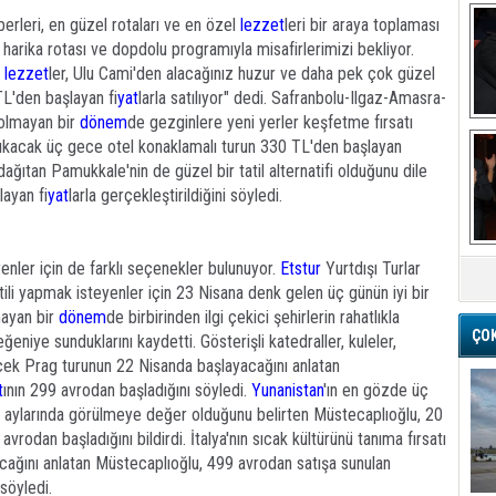
berleri, en güzel rotaları ve en özel
lezzet
leri bir araya toplaması
harika rotası ve dopdolu programıyla misafirlerimizi bekliyor.
i
lezzet
ler, Ulu Cami'den alacağınız huzur ve daha pek çok güzel
L'den başlayan fi
yat
larla satılıyor" dedi. Safranbolu-Ilgaz-Amasra-
 olmayan bir
dönem
de gezginlere yeni yerler keşfetme fırsatı
Ba
 çıkacak üç gece otel konaklamalı turun 330 TL'den başlayan
ifa dağıtan Pamukkale'nin de güzel bir tatil alternatifi olduğunu dile
ayan fi
yat
larla gerçekleştirildiğini söyledi.
M
enler için de farklı seçenekler bulunuyor.
Etstur
Yurtdışı Turlar
tili yapmak isteyenler için 23 Nisana denk gelen üç günün iyi bir
mayan bir
dönem
de birbirinden ilgi çekici şehirlerin rahatlıkla
ÇO
 beğeniye sunduklarını kaydetti. Gösterişli katedraller, kuleler,
cek Prag turunun 22 Nisanda başlayacağını anlatan
t
ının 299 avrodan başladığını söyledi.
Yunanistan
'ın en gözde üç
 aylarında görülmeye değer olduğunu belirten Müstecaplıoğlu, 20
 avrodan başladığını bildirdi. İtalya'nın sıcak kültürünü tanıma fırsatı
cağını anlatan Müstecaplıoğlu, 499 avrodan satışa sunulan
söyledi.