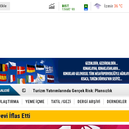
13687.93
İstanbul
31 °C
 Ekle
Altın
6248.13
Antalya
36 °C
Dolar
47.5424
Ankara
28 °C
Euro
54.8042
Etkinlik sektörünün Çatı Kuruluşlardan İstanbul Zirves
Turizm Yatırımlarında Gerçek Risk: Plansızlık
Çelebi–THY İş Birliğiyle Kenya’da Güçleniyor
Global Yatırım Holding,%38 Artış: Net Kâr 46,5 Milyon D
Yabancı Dijital Platformlara Ayrıcalık Yasası
ULAŞTIRMA
YEME İÇME
TATİL /GEZİ
DERGİ ARŞİVİ
DERNEKLER
Tatilsepeti’nden Villa Tatili Modeli
Jolly ile Mezopotamya’ya Yolculuk!
evi İflas Etti
Turizmde maliyet artışı, talep dengelerini sarsıyor
LÖSEV Yaz Okulu’nda Şifa ve Neşe
Turizm geliri ilk 6 ayda 25,7 milyar dolar oldu