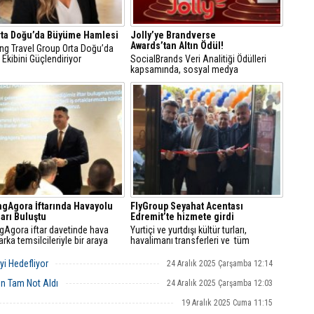
Ç
rta Doğu’da Büyüme Hamlesi
Jolly’ye Brandverse
T
Awards’tan Altın Ödül!
ng Travel Group Orta Doğu’da
U
 Ekibini Güçlendiriyor
SocialBrands Veri Analitiği Ödülleri
kapsamında, sosyal medya
performansı tamamen veriye dayalı
Y
olarak değerlendirilen Jolly, turizm
S
sektöründeki dijital iletişim başarısını
D
Altın Ödül ile taçlandırdı
A
Od
ba
K
Bİ
gAgora İftarında Havayolu
FlyGroup Seyahat Acentası
arı Buluştu
Edremit’te hizmete girdi
gAgora iftar davetinde hava
Yurtiçi ve yurtdışı kültür turları,
rka temsilcileriyle bir araya
havalimanı transferleri ve tüm
dünyaya uçak bileti hizmeti verecek
olan FlyGroup Seyahat Acentası
i Hedefliyor
24 Aralık 2025 Çarşamba 12:14
Akçay’da törenle açıldı
en Tam Not Aldı
24 Aralık 2025 Çarşamba 12:03
19 Aralık 2025 Cuma 11:15