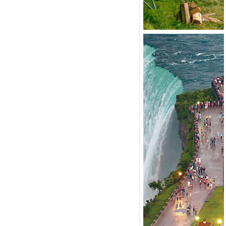
İĞDEM DİNÇ
ÜRSAB’da Yeni Dönem, Yeni
mutlar
ÜKSEL GÖK
ALSA EŞLİĞİNDE ADRENALİN
OLU KÜBA SEYAHATİ
YKUT BAKAY
a satışları düştü, otel satışları
şladı
ONUK YAZAR
R GİRİŞİMCİLİK HİKAYESİ