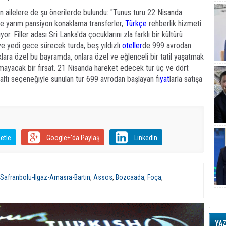
an ailelere de şu önerilerde bulundu: "Tunus turu 22 Nisanda
de yarım pansiyon konaklama transferler,
Türkçe
rehberlik hizmeti
yor. Filler adası Sri Lanka'da çocuklarını zla farklı bir kültürü
ve yedi gece sürecek turda, beş yıldızlı
oteller
de 999 avrodan
uklara özel bu bayramda, onlara özel ve eğlenceli bir tatil yaşatmak
ılmayacak bir fırsat. 21 Nisanda hareket edecek tur üç ve dört
valtı seçeneğiyle sunulan tur 699 avrodan başlayan fi
yat
larla satışa
etle
Google+'da Paylaş
LinkedIn
Safranbolu-Ilgaz-Amasra-Bartın
,
Assos
,
Bozcaada
,
Foça
,
YA