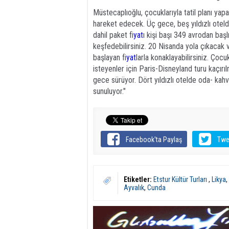
Müstecaplıoğlu, çocuklarıyla tatil planı yap
hareket edecek. Üç gece, beş yıldızlı otel
dahil paket fi
yat
ı kişi başı 349 avrodan başlı
keşfedebilirsiniz. 20 Nisanda yola çıkacak 
başlayan fi
yat
larla konaklayabilirsiniz. Çoc
isteyenler için Paris-Disneyland turu kaçır
gece sürüyor. Dört yıldızlı otelde oda- kah
sunuluyor."
Facebook'ta Paylaş
Twe
Etiketler:
Etstur Kültür Turları
,
Likya
,
Ayvalık
,
Cunda