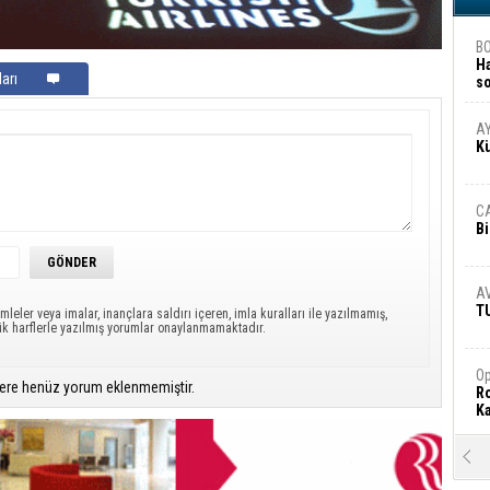
B
H
arı
s
A
A
K
C
Bi
A
T
mleler veya imalar, inançlara saldırı içeren, imla kuralları ile yazılmamış,
ük harflerle yazılmış yorumlar onaylanmamaktadır.
Op
ere henüz yorum eklenmemiştir.
Ro
Ka
R
Ar