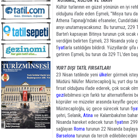
"ROTAMIZ, KÜLTÜR VE TARİH"
Kültür turlarının en güzel yönünün en iyi reh
olduğunu ifade eden Eşmeli, "Misya turu da 
Athena Tapınağı'ndaki efsaneler, Cunda'dak
anıyı unutamayacaksınız. Bu turumuz, 229 T
Bartın'ı kapsayan Bitinya turunun çok sıcak
verdiğini belirten Eşmeli, 23 Nisanda yola
fi
yat
larla satıldığını bildirdi. Yüzyıllardır ş
getiren Eşmeli, bu turun da 329 TL'den başl
YURT DIŞI TATİL FIRSATLARI
23 Nisan tatilinde yeni
ülke
ler görmek istey
Müdürü Nilüfer Müstecaplıoğ lu, yurt dışı ta
fırsat olduğunu ifade ederek, çok sıcak ol
gezi
lebilmesi için farklı tur alternatiflerini
köprüler ve müzeler arasında keyifle geçe
Müstecaploğlu, üç gece sürecek turun fi
ya
şehri, Selanik,
Atina
ve Kalambaka'nın bahar
Nisanda hareket edecek turun fi
yat
ının 299
sağlayan
Roma
turunun 22 Nisanda başlaya
Barselona
turunun da tercih edilebileceğini 