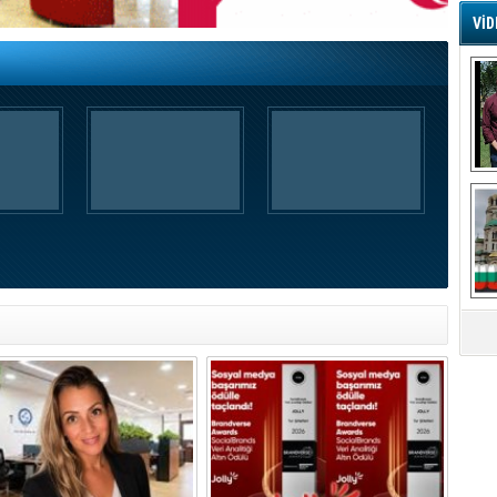
VİD
G
Ş
A
Ha
Mi
R
U
Tü
V
D
B
E
Or
Fİ
O
Ca