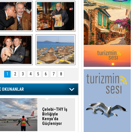
şaran ULUSOY ve 
Avni Ongurlar ile 
Firuz BAĞLIKAYA
TATLI bir muhabbet
URAT DEDEMAN
TATİL
1
2
3
4
5
6
7
8
K OKUNANLAR
Çelebi–THY İş
Birliğiyle
Kenya’da
Güçleniyor