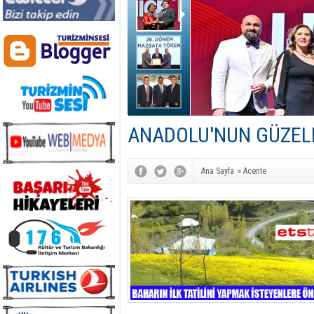
ANADOLU'NUN GÜZELL
Ana Sayfa
»
Acente