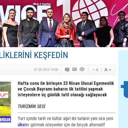
Canovate’den Yeni Nesil Veri Merkezleri
Türk MICE Sektörüne Yeni Fırsatlar
TAV Havalimanları’ndan Yılın İlk Yarısında Rekor
SunExpress’ten Tatil Hamlesi
NG Grup, Domaniç’in Potansiyelini Vurguladı
İKLERİNİ KEŞFEDİN
27.03.2010 19:00
Hafta sonu ile birleşen 23 Nisan Ulusal Egemenlik
ve Çocuk Bayramı baharın ilk tatilini yapmak
isteyenlere üç günlük tatil olanağı sağlayacak
TURİZMİN SESİ
Yurt içinde tarih ve kültür ağırl ıklı turların yanı sıra yeni
ülke
ler görmek isteyenler için de birçok alternatif