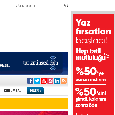
i
olar
KURUMSAL
DİĞER »