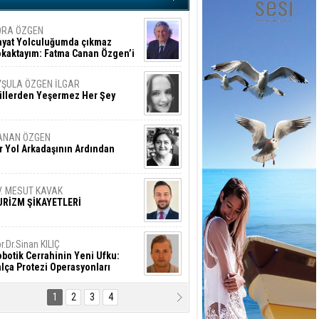
ORA ÖZGEN
ayat Yolculuğumda çıkmaz
okaktayım: Fatma Canan Özgen’i
nıyorum
YŞULA ÖZGEN İLGAR
üllerden Yeşermez Her Şey
ANAN ÖZGEN
r Yol Arkadaşının Ardından
V. MESUT KAVAK
URİZM ŞİKAYETLERİ
r.Dr.Sinan KILIÇ
botik Cerrahinin Yeni Ufku:
lça Protezi Operasyonları
1
2
3
4
AMAZAN BAŞAN
tık Şaşırmayacağız