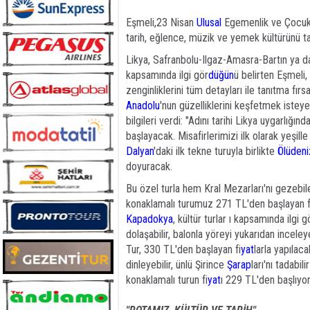
Eşmeli,23 Nisan
Ulusal
Egemenlik ve Çocuk Ba
tarih, eğlence, müzik ve yemek kültürünü ta
Likya, Safranbolu-Ilgaz-Amasra-Bartın ya 
kapsamında ilgi gör
düğün
ü belirten Eşmeli,
zenginliklerini tüm detayları ile tanıtma fırs
Anadolu
'nun güzelliklerini keşfetmek isteye
bilgileri verdi: "Adını tarihi Likya uygarlığ
başlayacak. Misafirlerimizi ilk olarak yeşil
Dalyan
'daki ilk tekne turuyla birlikte
Ölüden
doyuracak.
Bu özel turla hem Kral Mezarları'nı gezebi
konaklamalı turumuz 271 TL'den başlayan f
Kapadokya
, kültür turlar ı kapsamında ilgi
dolaşabilir, balonla yöreyi yukarıdan inceleyeb
Tur, 330 TL'den başlayan fi
yat
larla yapılaca
dinleyebilir, ünlü Şirince
Şarap
ları'nı tadabi
konaklamalı turun fi
yat
ı 229 TL'den başlıyor