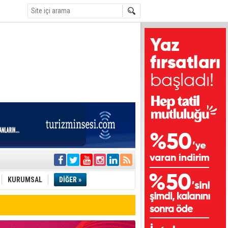
i
olar
KURUMSAL
DİĞER »