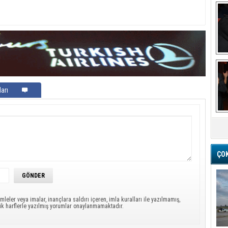
Ba
arı
M
ÇO
mleler veya imalar, inançlara saldırı içeren, imla kuralları ile yazılmamış,
ük harflerle yazılmış yorumlar onaylanmamaktadır.