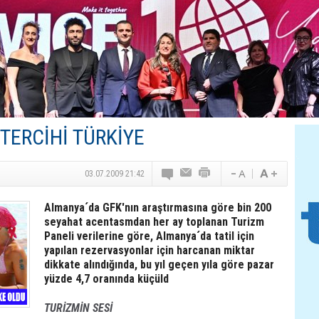
Canovate’den Yeni Nesil Veri Merkezleri
Türk MICE Sektörüne Yeni Fırsatlar
TAV Havalimanları’ndan Yılın İlk Yarısında Rekor
SunExpress’ten Tatil Hamlesi
NG Grup, Domaniç’in Potansiyelini Vurguladı
 TERCİHİ TÜRKİYE
03.07.2009 21:42
Almanya´da GFK'nın araştırmasına göre bin 200
seyahat acentasmdan her ay toplanan Turizm
Paneli verilerine göre, Almanya´da tatil için
yapılan rezervasyonlar için harcanan miktar
dikkate alındığında, bu yıl geçen yıla göre pazar
yüzde 4,7 oranında küçüld
TURİZMİN SESİ