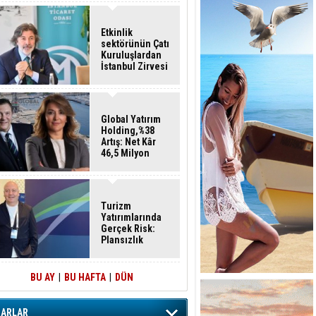
Etkinlik
sektörünün Çatı
Kuruluşlardan
İstanbul Zirvesi
Global Yatırım
Holding,%38
Artış: Net Kâr
46,5 Milyon
Dolar
Turizm
Yatırımlarında
Gerçek Risk:
Plansızlık
BU AY
|
BU HAFTA
|
DÜN
ZARLAR