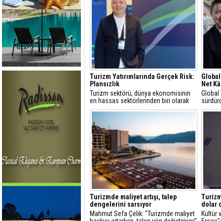
Turizm Yatırımlarında Gerçek Risk:
Global
Plansızlık
Net Kâ
Turizm sektörü, dünya ekonomisinin
Global
en hassas sektörlerinden biri olarak
sürdürd
görülür
yüzde 
Turizmde maliyet artışı, talep
Turizm
dengelerini sarsıyor
dolar 
Mahmut Sefa Çelik: "Turizmde maliyet
Kültür