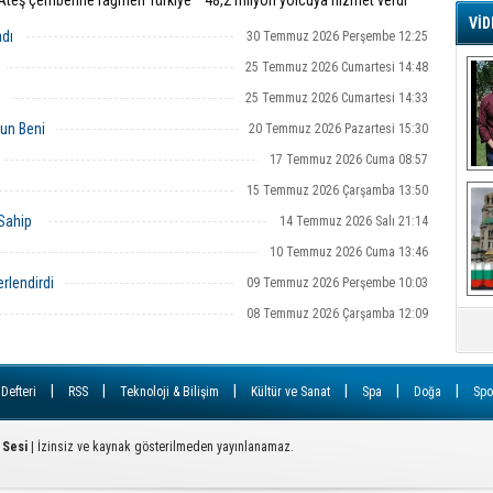
"Ateş çemberine rağmen Türkiye
48,2 milyon yolcuya hizmet verdi
e istikrarını korudu"
VİD
adı
30 Temmuz 2026 Perşembe 12:25
G
Ş
25 Temmuz 2026 Cumartesi 14:48
i
25 Temmuz 2026 Cumartesi 14:33
un Beni
20 Temmuz 2026 Pazartesi 15:30
A
Ha
17 Temmuz 2026 Cuma 08:57
Mi
15 Temmuz 2026 Çarşamba 13:50
R
U
 Sahip
14 Temmuz 2026 Salı 21:14
Tü
V
10 Temmuz 2026 Cuma 13:46
rlendirdi
09 Temmuz 2026 Perşembe 10:03
D
08 Temmuz 2026 Çarşamba 12:09
B
E
Or
|
|
|
|
|
|
 Defteri
RSS
Teknoloji & Bilişim
Kültür ve Sanat
Spa
Doğa
Spo
Fİ
 Sesi
| İzinsiz ve kaynak gösterilmeden yayınlanamaz.
O
Ca