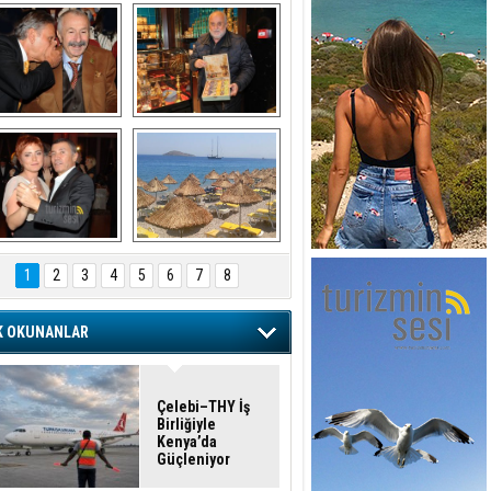
şaran ULUSOY ve 
Avni Ongurlar ile 
Firuz BAĞLIKAYA
TATLI bir muhabbet
URAT DEDEMAN
TATİL
1
2
3
4
5
6
7
8
K OKUNANLAR
Çelebi–THY İş
Birliğiyle
Kenya’da
Güçleniyor