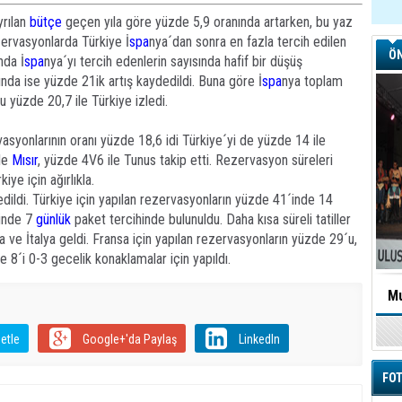
yrılan
bütçe
geçen yıla göre yüzde 5,9 oranında artarken, bu yaz
zervasyonlarda Türkiye İ
spa
nya´dan sonra en fazla tercih edilen
ÖN
nda İ
spa
nya´yı tercih edenlerin sayısında hafif bir düşüş
ında ise yüzde 21ik artış kaydedildi. Buna göre İ
spa
nya toplam
u yüzde 20,7 ile Türkiye izledi.
rvasyonlarının oranı yüzde 18,6 idi Türkiye´yi de yüzde 14 ile
ile
Mısır
, yüzde 4V6 ile Tunus takip etti. Rezervasyon süreleri
ye için ağırlıkla.
 edildi. Türkiye için yapılan rezervasyonların yüzde 41´inde 14
´ünde 7
günlük
paket tercihinde bulunuldu. Daha kısa süreli tatiller
a ve İtalya geldi. Fransa için yapılan rezervasyonların yüzde 29´u,
e 8´i 0-3 gecelik konaklamalar için yapıldı.
Mu
etle
Google+'da Paylaş
LinkedIn
FOT