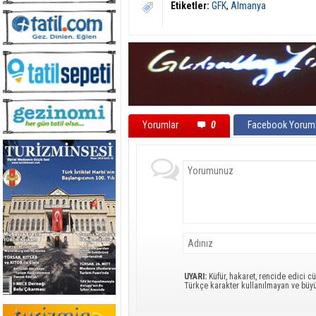
Etiketler:
GFK
,
Almanya
Yorumlar
0
Facebook Yoruml
UYARI:
Küfür, hakaret, rencide edici cü
Türkçe karakter kullanılmayan ve büy