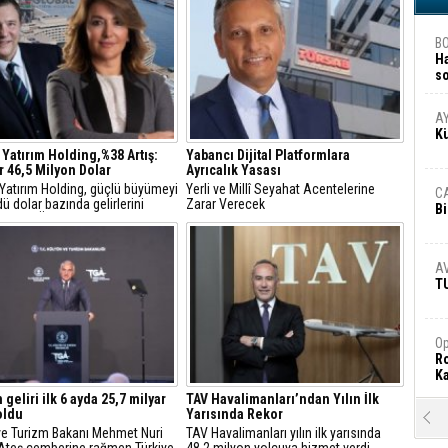
B
H
s
A
A
K
 Yatırım Holding,%38 Artış:
Yabancı Dijital Platformlara
r 46,5 Milyon Dolar
Ayrıcalık Yasası
 Yatırım Holding, güçlü büyümeyi
Yerli ve Millî Seyahat Acentelerine
C
ü dolar bazında gelirlerini
Zarar Verecek
Bi
18, FAVÖK’ünü yüzde 21 artırdı
A
T
Op
Ro
Ka
 geliri ilk 6 ayda 25,7 milyar
TAV Havalimanları’ndan Yılın İlk
oldu
Yarısında Rekor
R
 ve Turizm Bakanı Mehmet Nuri
TAV Havalimanları yılın ilk yarısında
Ar