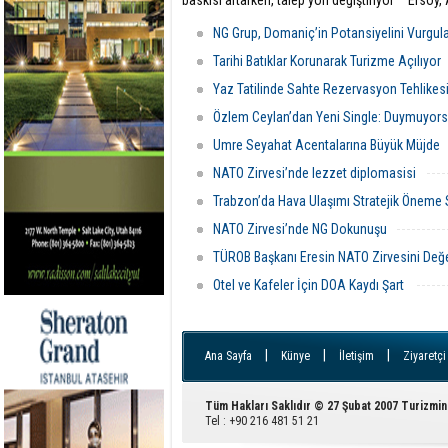
baskısı artarken, talep yön değiştiriyor”
Ersoy,
turizmd
NG Grup, Domaniç’in Potansiyelini Vurgul
Tarihi Batıklar Korunarak Turizme Açılıyor
Yaz Tatilinde Sahte Rezervasyon Tehlikes
Özlem Ceylan’dan Yeni Single: Duymuyors
Umre Seyahat Acentalarına Büyük Müjde
NATO Zirvesi’nde lezzet diplomasisi
Trabzon’da Hava Ulaşımı Stratejik Öneme
NATO Zirvesi’nde NG Dokunuşu
TÜROB Başkanı Eresin NATO Zirvesini Değe
Otel ve Kafeler İçin DOA Kaydı Şart
|
|
|
Ana Sayfa
Künye
İletişim
Ziyaretçi
Tüm Hakları Saklıdır © 27 Şubat 2007 Turizmin
Tel : +90 216 481 51 21