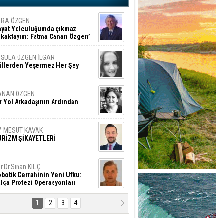
ORA ÖZGEN
ayat Yolculuğumda çıkmaz
okaktayım: Fatma Canan Özgen’i
nıyorum
YŞULA ÖZGEN İLGAR
üllerden Yeşermez Her Şey
ANAN ÖZGEN
r Yol Arkadaşının Ardından
V. MESUT KAVAK
URİZM ŞİKAYETLERİ
r.Dr.Sinan KILIÇ
botik Cerrahinin Yeni Ufku:
lça Protezi Operasyonları
1
2
3
4
AMAZAN BAŞAN
tık Şaşırmayacağız