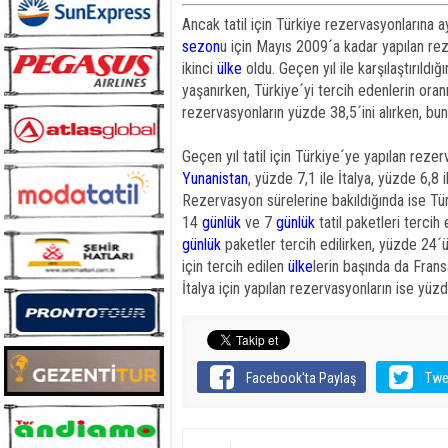
Ancak tatil için Türkiye rezervasyonlarına a
sezon
u için Mayıs 2009´a kadar yapılan re
ikinci
ülke
oldu. Geçen yıl ile karşılaştırıldığı
yaşanırken, Türkiye´yi tercih edenlerin oran
rezervasyonların yüzde 38,5´ini alırken, bun
Geçen yıl tatil için Türkiye´ye yapılan reze
Yunanistan
, yüzde 7,1 ile İtalya, yüzde 6,8 
Rezervasyon sürelerine bakıldığında ise Türki
14
günlük
ve 7
günlük
tatil paketleri tercih
günlük
paketler tercih edilirken, yüzde 24
için tercih edilen
ülke
lerin başında da Frans
İtalya için yapılan rezervasyonların ise yüzd
Facebook'ta Paylaş
Twe