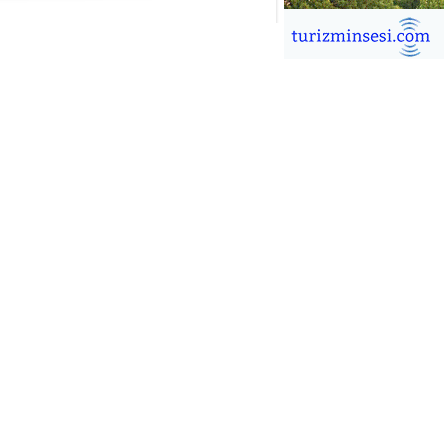
İĞDEM DİNÇ
ÜRSAB’da Yeni Dönem, Yeni
mutlar
ÜKSEL GÖK
ALSA EŞLİĞİNDE ADRENALİN
OLU KÜBA SEYAHATİ
YKUT BAKAY
a satışları düştü, otel satışları
şladı
ONUK YAZAR
R GİRİŞİMCİLİK HİKAYESİ