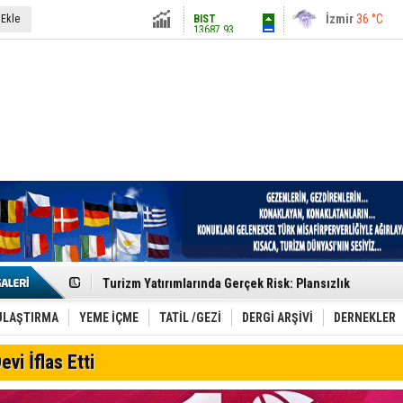
13687.93
İstanbul
31 °C
 Ekle
Altın
6248.13
Antalya
36 °C
Dolar
47.5424
Ankara
28 °C
Euro
54.8042
Etkinlik sektörünün Çatı Kuruluşlardan İstanbul Zirves
Turizm Yatırımlarında Gerçek Risk: Plansızlık
Çelebi–THY İş Birliğiyle Kenya’da Güçleniyor
Global Yatırım Holding,%38 Artış: Net Kâr 46,5 Milyon D
Yabancı Dijital Platformlara Ayrıcalık Yasası
ULAŞTIRMA
YEME İÇME
TATİL /GEZİ
DERGİ ARŞİVİ
DERNEKLER
Tatilsepeti’nden Villa Tatili Modeli
Jolly ile Mezopotamya’ya Yolculuk!
evi İflas Etti
Turizmde maliyet artışı, talep dengelerini sarsıyor
LÖSEV Yaz Okulu’nda Şifa ve Neşe
Turizm geliri ilk 6 ayda 25,7 milyar dolar oldu