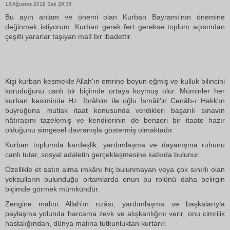
13 Ağustos 2019 Salı 20:36
Bu ayın anlam ve önemi olan Kurban Bayramı’nın önemine
değinmek istiyorum. Kurban gerek fert gerekse toplum açısından
çeşitli yararlar taşıyan malî bir ibadettir.
Kişi kurban kesmekle Allah'ın emrine boyun eğmiş ve kulluk bilincini
koruduğunu canlı bir biçimde ortaya koymuş olur. Müminler her
kurban kesiminde Hz. İbrâhim ile oğlu İsmâil'in Cenâb-ı Hakk'ın
buyruğuna mutlak itaat konusunda verdikleri başarılı sınavın
hâtırasını tazelemiş ve kendilerinin de benzeri bir itaate hazır
olduğunu simgesel davranışla göstermiş olmaktadır.
Kurban toplumda kardeşlik, yardımlaşma ve dayanışma ruhunu
canlı tutar, sosyal adaletin gerçekleşmesine katkıda bulunur.
Özellikle et satın alma imkânı hiç bulunmayan veya çok sınırlı olan
yoksulların bulunduğu ortamlarda onun bu rolünü daha belirgin
biçimde görmek mümkündür.
Zengine malını Allah'ın rızâsı, yardımlaşma ve başkalarıyla
paylaşma yolunda harcama zevk ve alışkanlığını verir, onu cimrilik
hastalığından, dünya malına tutkunluktan kurtarır.