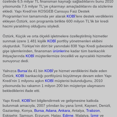
özelinde 6,5 milyar TL finansman kaynağı sağladıklarını bunu 2010
yılsonunda 7,5 milyar TL'ye çıkarmayı amaçladıklarını da sözlerine
ekledi. Yapı Kredi'nin KOSGEB Cansuyu Faiz Destek
Programları'nın tamamında yer alarak
KOBİ
'lere destek verdiklerini
ekleyen Öztürk, son programla birlikte 600 milyon TL'lik bir kredi
hacmi yaratılmış olduğunu söyledi.
Öztürk, Küçük ve orta ölçekli işletmelere özelleştirilmiş hizmetler
sunmak üzere 1.481 kişilik
KOBİ
portföy yönetmenleri ekibini
oluşturduk. Türkiye'nin dört bir yanındaki 838 Yapı Kredi şubesinde
gişe işlemlerinden, finansman
ürünleri
ne kadar tüm bankacılık
ihtiyaçlarında
KOBİ
müşterilermize öncelikli ve ayrıcalıklı hizmetler
sunuyoruz dedi.
Yalnızca
Bursa
'da 41 bin
KOBİ
'ye hizmet verdiklerini ifade eden
Öztürk,
KOBİ
bankacılığı portföyünü büyütmeye devam eden Yapı
Kredi'nin 1 milyonu aşkın
KOBİ
müşterisi bulunduğunu, 2010
yılsonunda bu rakamın 1 milyon 200 bin müşteriye ulaşmasını
beklediklerini ifade etti.
Yapı Kredi,
KOBİ
'leri bilgilendirmek ve gelişmesine katkıda
bulunmak amacıyla, 2007 yılından bu yana İzmit, Kayseri, Denizli,
Gaziantep, Konya,
Bursa
,
Adana
,
Ankara
, Antalya,
Trabzon
,
Eskişehir, Samsun, Erzurum, Hatay,
Edirne
, Malatya,
İzmir
ve