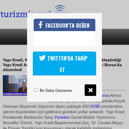
FACEBOOK'TA BEĞEN
SON DAKİKA
KATEGORİLER
YKB 21. ANADOLU BULUŞMASI
TWITTER'DA TAKİP
Yapı Kredi, KOBİ'leri bilgilendirmek amacıyla gerçekleştirdiği
Yapı Kredi Anadolu Buluşmaları'nın yirmi birincisini Bursa'da
ET
düzenledi
03 Haziran 2010 / 11:39
TURİZMİN SESİ
Bir Daha Gösterme
2 Haziran Çarşamba günü
Bursa
Almira
Oteli'nde gerçekleştirilen toplantıda Küçük
Olamam Büyümek İstiyorum diyen yaklaşık 450
KOBİ
yöneticisine,
işlerini büyütmeleri için gidilmesi gereken yollar anlatıldı. Yapı Kredi
Perakende Bankacılık Satış
Yönetim
i Genel Müdür Yardımcısı
Muzaffer Öztürk, Yapı Kredi Başekonomisti Doç. Dr. Cevdet Akçay
ile Erman Toroğlu'nun konuşmacı olarak katıldığı toplantının