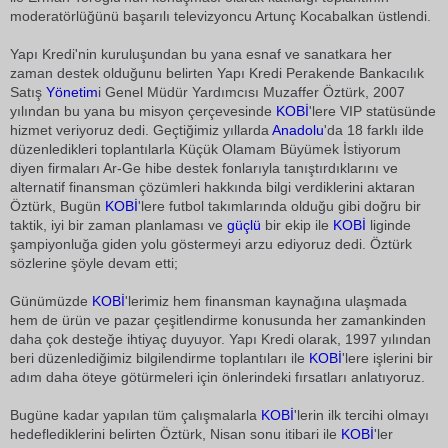
moderatörlüğünü başarılı televizyoncu Artunç Kocabalkan üstlendi.
Yapı Kredi'nin kuruluşundan bu yana esnaf ve sanatkara her
zaman destek olduğunu belirten Yapı Kredi Perakende Bankacılık
Satış
Yönetim
i Genel Müdür Yardımcısı Muzaffer Öztürk, 2007
yılından bu yana bu misyon çerçevesinde
KOBİ
'lere VIP statüsünde
hizmet veriyoruz dedi. Geçtiğimiz yıllarda
Anadolu
'da 18 farklı ilde
düzenledikleri toplantılarla Küçük Olamam Büyümek İstiyorum
diyen firmaları Ar-Ge hibe destek fonlarıyla tanıştırdıklarını ve
alternatif finansman çözümleri hakkında bilgi verdiklerini aktaran
Öztürk, Bugün
KOBİ
'lere futbol takımlarında olduğu gibi doğru bir
taktik, iyi bir zaman planlaması ve
güçlü
bir ekip ile
KOBİ
liginde
şampiyonluğa giden yolu göstermeyi arzu ediyoruz dedi. Öztürk
sözlerine şöyle devam etti;
Günümüzde
KOBİ
'lerimiz hem finansman kaynağına ulaşmada
hem de ürün ve pazar çeşitlendirme konusunda her zamankinden
daha çok desteğe ihtiyaç duyuyor. Yapı Kredi olarak, 1997 yılından
beri düzenlediğimiz bilgilendirme toplantıları ile
KOBİ
'lere işlerini bir
adım daha öteye götürmeleri için önlerindeki fırsatları anlatıyoruz.
Bugüne kadar yapılan tüm çalışmalarla
KOBİ
'lerin ilk tercihi olmayı
hedeflediklerini belirten Öztürk, Nisan sonu itibari ile
KOBİ
'ler