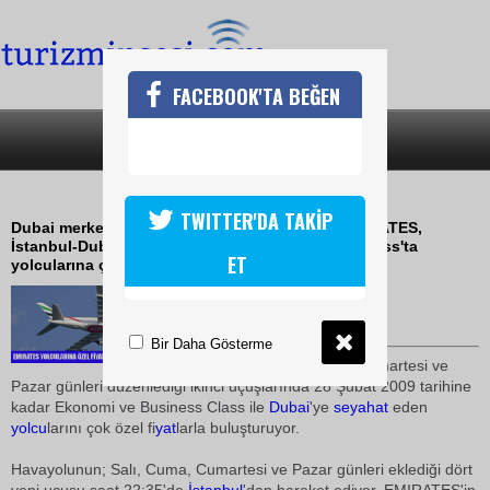
FACEBOOK'TA BEĞEN
SON DAKİKA
KATEGORİLER
YAKIT İNDİRİMİ BİLETLERE YANSIDI
TWITTER'DA TAKİP
Dubai merkezli uluslararası havayolu şirketi EMIRATES,
İstanbul-Dubai hattında Ekonomi ve Business Class'ta
ET
yolcularına çok özel bilet fiyatları sunuyor
07 Aralık 2008 / 10:30
TURİZMİN SESİ
Bir Daha Gösterme
EMIRATES; Salı, Cuma, Cumartesi ve
Pazar günleri düzenlediği ikinci uçuşlarında 28 Şubat 2009 tarihine
kadar Ekonomi ve Business Class ile
Dubai
'ye
seyahat
eden
yolcu
larını çok özel fi
yat
larla buluşturuyor.
Havayolunun; Salı, Cuma, Cumartesi ve Pazar günleri eklediği dört