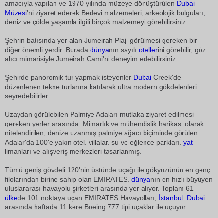
amacıyla yapılan ve 1970 yılında müzeye dönüştürülen
Dubai
Müzesi
'ni ziyaret ederek Bedevi malzemeleri, arkeolojik bulguları,
deniz ve çölde yaşamla ilgili birçok malzemeyi görebilirsiniz.
Şehrin batısında yer alan Jumeirah Plajı görülmesi gereken bir
diğer önemli yerdir. Burada
dünya
nın sayılı
oteller
ini görebilir, göz
alıcı mimarisiyle Jumeirah Cami'ni deneyim edebilirsiniz.
Şehirde panoromik tur yapmak isteyenler
Dubai
Creek'de
düzenlenen tekne turlarına katılarak ultra modern gökdelenleri
seyredebilirler.
Uzaydan görülebilen Palmiye Adaları mutlaka ziyaret edilmesi
gereken yerler arasında. Mimarlık ve mühendislik harikası olarak
nitelendirilen, denize uzanmış palmiye ağacı biçiminde görülen
Adalar'da 100'e yakın otel, villalar, su ve eğlence parkları,
yat
limanları ve alışveriş merkezleri tasarlanmış.
Tümü geniş gövdeli 120'nin üstünde uçağı ile gökyüzünün en genç
filolarından birine sahip olan EMIRATES,
dünya
nın en hızlı büyüyen
uluslararası havayolu şirketleri arasında yer alıyor. Toplam 61
ülke
de 101 noktaya uçan EMIRATES Havayolları,
İstanbul

Dubai
arasında haftada 11 kere Boeing 777 tipi uçaklar ile uçuyor.