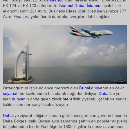
yeni uçuşu saat 22:35'de
İstanbul
'dan hareket ediyor. EMIRATES'in
EK 124 ve EK 123 seferleri ile
İstanbul
-
Dubai
-
İstanbul
uçak bileti
ekonomi sınıfı 224 Avro, Business Class uçak bileti ise yalnızca 777
Avro. Fi
yat
lara yakıt ücreti dahil alan vergileri dahil değildir.
Ortadoğu'nun iş ve eğlence merkezi olan
Dubai
dünya
nın en çekici
seyahat
merkezlerinden biri olarak değerlendiriliyor.
Dubai
'de yer
alan
dünya
nın önde gelen zincir
oteller
inin yiyecek, içecek ve servis
kalitesi son derece yüksek düzeyde.
Dubai
'ye ziyaret ettiğiniz zaman görülmesi gereken yerlerin başında
Deira Bölgesi gelir. Burası aynı zamanda şehrin en popüler alışveriş
bölgelerinden biridir. Bu bölgede 1800'lü yıllarda deniz savunması