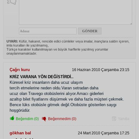
UYARI:
Küfür, hakaret, rencide edici cümleler veya imalar, inançlara saldırı içeren,
imla kuralları ile yazılmamış,
Türkçe karakter kullanılmayan ve büyük harflerle yazılmış yorumlar
onaylanmamaktadır.
Çağrı kuru
16 Haziran 2010 Çarşamba 23:15
KRİZ VARANA YÖN DEĞİSTİRDİ..
Küresel kriz insanların daha ucuz ulaşım
tercih etmelerine neden oldu.Varan setradan daha
ucuz olan Travego otobüslerini alıyor.Amacı giderleri
azaltıp bilet fiyatlarını düşürmek ve daha fazla müşteri çekmek.
Bence lüks otobüsle gitmek değil.Otobüste gösterilen saygı
hoşgörüdür.
Beğendim (0)
Beğenmedim (0)
Yanıtla
gökhan bal
24 Mart 2010 Çarşamba 17:25