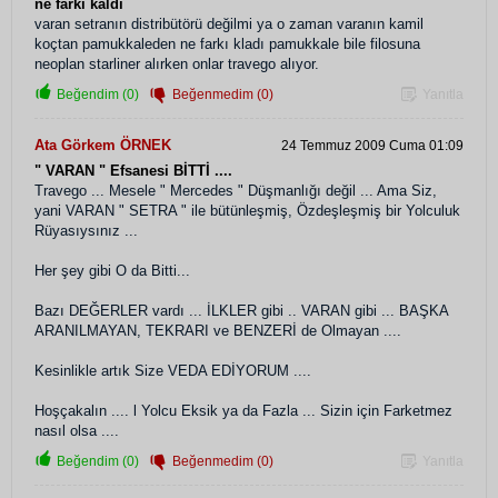
ne farkı kaldı
varan setranın distribütörü değilmi ya o zaman varanın kamil
koçtan pamukkaleden ne farkı kladı pamukkale bile filosuna
neoplan starliner alırken onlar travego alıyor.
Beğendim (0)
Beğenmedim (0)
Yanıtla
Ata Görkem ÖRNEK
24 Temmuz 2009 Cuma 01:09
" VARAN " Efsanesi BİTTİ ....
Travego ... Mesele " Mercedes " Düşmanlığı değil ... Ama Siz,
yani VARAN " SETRA " ile bütünleşmiş, Özdeşleşmiş bir Yolculuk
Rüyasıysınız ...
Her şey gibi O da Bitti...
Bazı DEĞERLER vardı ... İLKLER gibi .. VARAN gibi ... BAŞKA
ARANILMAYAN, TEKRARI ve BENZERİ de Olmayan ....
Kesinlikle artık Size VEDA EDİYORUM ....
Hoşçakalın .... l Yolcu Eksik ya da Fazla ... Sizin için Farketmez
nasıl olsa ....
Beğendim (0)
Beğenmedim (0)
Yanıtla