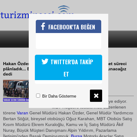
FACEBOOK'TA BEĞEN
SON DAKİKA
KATEGORİLER
VARAN FİLOYU BÜYÜTÜYOR
TWITTER'DA TAKİP
Hakan Özder daha yaygın ve geniş bir alanda hizmet süreci
plânladık... Bireysel otobüsçülere ciddi imkânlar sunacağız
ET
dedi
11 Mayıs 2009 / 09:47
TURİZMİN SESİ
Bir Daha Gösterme
Varan
, filoyu Travego ile takviye ediyor.
MBT Hoşdere tesislerinde düzenlenen
törene
Varan
Genel Müdürü Hakan Özder, Genel Müdür Yardımcısı
Bertan Söğüt, bireysel otobüsçü Oğuz Karahan, MBT Otobüs Satış
Kısım Müdürü Ekrem Kuraloğlu, Kamu ve İç Satış Müdürü Âkif
Nuray, Büyük Müşteri Danışmanı Alpin Yıldırım, Pazarlama
İletişimi'nden Başak Demiryumruk,
Bursa
Motorlu Araçlar Satış