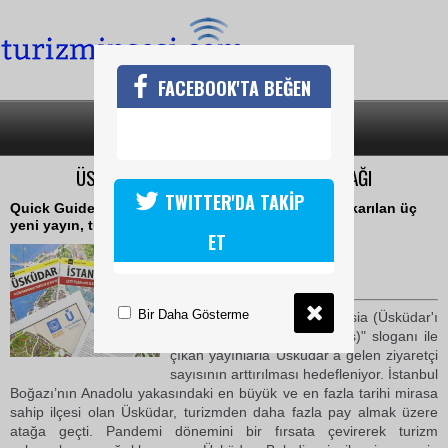
FACEBOOK'TA BEĞEN
SON DAKİKA
KATEGORİLER
ÜSKÜDAR BELEDİYESİ'NDEN TURİZM ATAĞI
TWITTER'DA TAKİP
Quick Guides ve Üsküdar Belediyesi işbirliğiyle çıkarılan üç
yeni yayın, turizmin hizmetinde
ET
22 Nisan 2021 Perşembe 12:47
TURİZMİN SESİ
Bir Daha Gösterme
"Visit Üsküdar, Set Foot in Asia (Üsküdar'ı
Ziyaret Et, Asya'ya Ayak Bas)" sloganı ile
çıkan yayınlarla Üsküdar’a gelen ziyaretçi
sayısının arttırılması hedefleniyor. İstanbul
Boğazı’nın Anadolu yakasındaki en büyük ve en fazla tarihi mirasa
sahip ilçesi olan Üsküdar, turizmden daha fazla pay almak üzere
atağa geçti. Pandemi dönemini bir fırsata çevirerek turizm