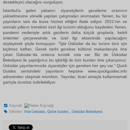
destekleyici olacağını vurguluyor.
İstanbul'a gelen yabancı ziyaretçilerin geceleme oranının
yükselmesine yönelik yapılan çalışmaları anımsatan Yenen, bu tür
yayınların tam da buna hizmet ettiğini ifade ediyor. 2021’nin ve
sonraki yılların trendinin özel ilgi turizmi olduğunu kaydeden Yenen,
pandemi nedeniyle artık gezilerin daha küçük gruplarla, belirli
önlemler çerçevesinde ve özel ilgi ekseninde yapılacağını
söyleyerek şöyle konuşuyor: "İşte Üsküdar da bu turizm türü için
biçilmez kaftan. Gerek tarihi gerekse kültürel mekanlarıyla öne
çıkan Üsküdar’da onlarca turistik rota var. Biz de Üsküdar
Belediyesi ile yaptığımız bu işbirliği ile tüm bunları öne çıkarıyoruz.
Üsküdar yayınlarımızda ziyaretçiler için gereken her şey var.” Quick
Guides serisindeki yayınların hepsine www.quickguides.info
adresinden ulaşmak mümkün. Yayınlar, ticari amaçla kullanmamak
şartıyla ücretsiz indirilebiliyor.
Kaynak:
,
,
Etiketler:
Visit Üsküdar
Quick Guides
Üsküdar Belediyesi