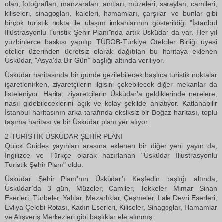
olan; fotoğrafları, manzaraları, anıtları, müzeleri, sarayları, camileri,
kiliseleri, sinagogları, kaleleri, hamamları, çarşıları ve bunlar gibi
birçok turistik nokta ile ulaşım imkanlarının gösterildiği "İstanbul
İllüstrasyonlu Turistik Şehir Planı"nda artık Üsküdar da var. Her yıl
yüzbinlerce baskısı yapılıp TÜROB-Türkiye Otelciler Birliği üyesi
oteller üzerinden ücretsiz olarak dağıtılan bu haritaya eklenen
Üsküdar, "Asya'da Bir Gün” başlığı altında veriliyor.
Üsküdar haritasında bir günde gezilebilecek başlıca turistik noktalar
işaretlenirken, ziyaretçilerin ilgisini çekebilecek diğer mekanlar da
listeleniyor. Harita, ziyaretçilerin Üsküdar'a geldiklerinde nerelere,
nasıl gidebileceklerini açık ve kolay şekilde anlatıyor. Katlanabilir
İstanbul haritasının arka tarafında eksiksiz bir Boğaz haritası, toplu
taşıma haritası ve bir Üsküdar planı yer alıyor.
2-TURİSTİK ÜSKÜDAR ŞEHİR PLANI
Quick Guides yayınları arasına eklenen bir diğer yeni yayın da,
İngilizce ve Türkçe olarak hazırlanan "Üsküdar İllustrasyonlu
Turistik Şehir Planı" oldu.
Üsküdar Şehir Planı’nın Üsküdar’ı Keşfedin başlığı altında,
Üsküdar’da 3 gün, Müzeler, Camiler, Tekkeler, Mimar Sinan
Eserleri, Türbeler, Yalılar, Mezarlıklar, Çeşmeler, Lale Devri Eserleri,
Evliya Çelebi Rotası, Kadın Eserleri, Kiliseler, Sinagoglar, Hamamlar
ve Alışveriş Merkezleri gibi başlıklar ele alınmış.