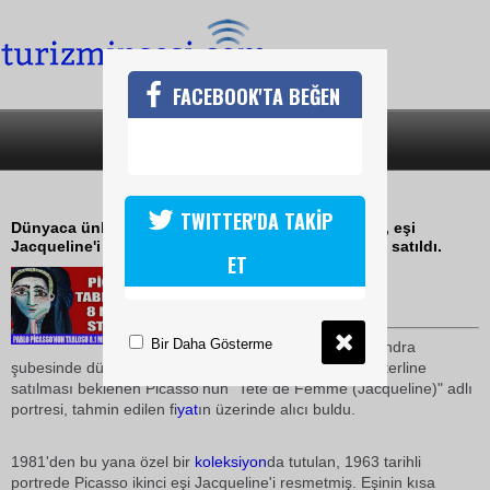
FACEBOOK'TA BEĞEN
SON DAKİKA
KATEGORİLER
ÜNLÜ RESSAMIN TABLOSUNA SERVET
TWITTER'DA TAKİP
Dünyaca ünlü İspanyol ressam Pablo Picasso'nun, eşi
Jacqueline'i resmettiği portresi, 8,1 milyon sterline satıldı.
ET
05 Şubat 2010 / 16:37
TURİZMİN SESİ
Bir Daha Gösterme
Müzayede evi Christies'in Londra
şubesinde dün yapılan açık artırmada, 3 ila 4 milyon sterline
satılması beklenen Picasso'nun "Tete de Femme (Jacqueline)" adlı
portresi, tahmin edilen fi
yat
ın üzerinde alıcı buldu.
1981'den bu yana özel bir
koleksiyon
da tutulan, 1963 tarihli
portrede Picasso ikinci eşi Jacqueline'i resmetmiş. Eşinin kısa