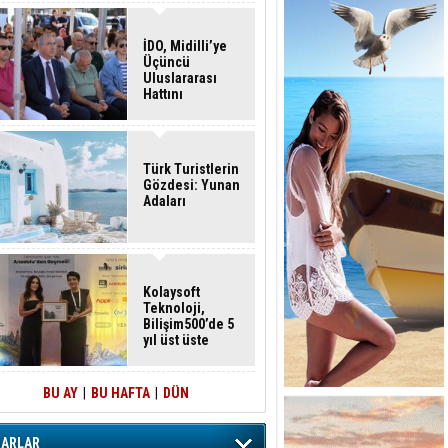
İDO, Midilli’ye
Üçüncü
Uluslararası
Hattını
Akçay’dan Açtı
Türk Turistlerin
Gözdesi: Yunan
Adaları
Kolaysoft
Teknoloji,
Bilişim500’de 5
yıl üst üste
zirvede
BU AY
|
BU HAFTA
|
DÜN
ZARLAR