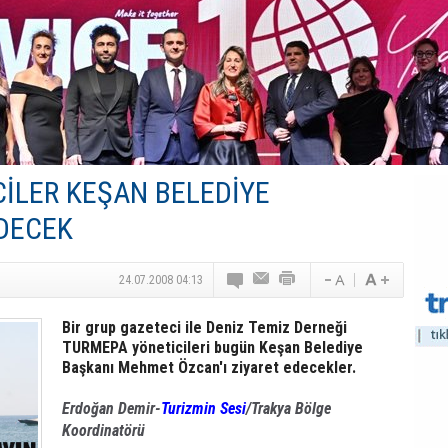
Turizm Yatırımlarında Gerçek Risk: Plansızlık
Çelebi–THY İş Birliğiyle Kenya’da Güçleniyor
Global Yatırım Holding,%38 Artış: Net Kâr 46,5 Milyon D
Yabancı Dijital Platformlara Ayrıcalık Yasası
Tatilsepeti’nden Villa Tatili Modeli
İLER KEŞAN BELEDİYE
EDECEK
24.07.2008 04:13
Bir grup gazeteci ile Deniz Temiz Derneği
TURMEPA yöneticileri bugün Keşan Belediye
Başkanı Mehmet Özcan'ı ziyaret edecekler.
Erdoğan Demir-
Turizmin Sesi
/Trakya Bölge
Koordinatörü