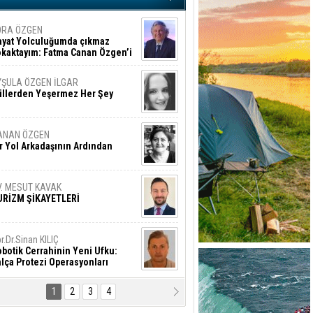
ORA ÖZGEN
ayat Yolculuğumda çıkmaz
okaktayım: Fatma Canan Özgen’i
nıyorum
YŞULA ÖZGEN İLGAR
üllerden Yeşermez Her Şey
ANAN ÖZGEN
r Yol Arkadaşının Ardından
V. MESUT KAVAK
URİZM ŞİKAYETLERİ
r.Dr.Sinan KILIÇ
botik Cerrahinin Yeni Ufku:
lça Protezi Operasyonları
1
2
3
4
AMAZAN BAŞAN
tık Şaşırmayacağız