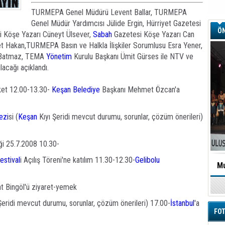
TURMEPA Genel Müdürü Levent Ballar, TURMEPA
Genel Müdür Yardımcısı Jülide Ergin, Hürriyet Gazetesi
ÖN
si Köşe Yazarı Cüneyt Ülsever,
Sabah
Gazetesi Köşe Yazarı Can
et Hakan,TURMEPA Basın ve Halkla İlişkiler Sorumlusu Esra Yener,
l Batmaz, TEMA
Yönetim
Kurulu Başkanı Ümit Gürses ile NTV ve
acağı açıklandı.
ket 12.00-13.30-
Keşan
Belediye
Başkanı Mehmet Özcan'a
ezi
si (
Keşan
Kıyı Şeridi mevcut durumu, sorunlar, çözüm önerileri)
i 25.7.2008 10.30-
estival
i Açılış Töreni'ne katılım 11.30-12.30-
Gelibolu
Mu
t Bingöl'ü ziyaret-yemek
Şeridi mevcut durumu, sorunlar, çözüm önerileri) 17.00-
İstanbul
'a
FOT