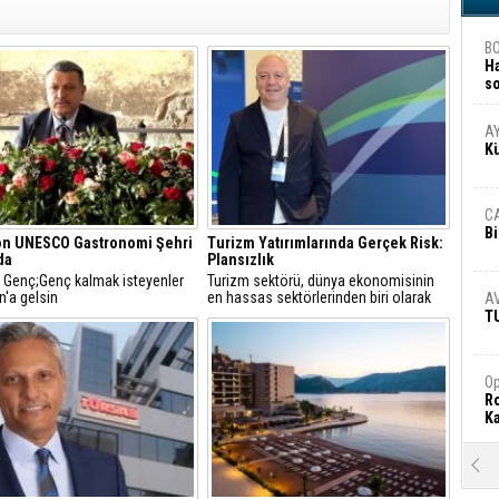
B
H
s
A
A
K
C
Bi
on UNESCO Gastronomi Şehri
Turizm Yatırımlarında Gerçek Risk:
da
Plansızlık
 Genç;Genç kalmak isteyenler
Turizm sektörü, dünya ekonomisinin
n'a gelsin
en hassas sektörlerinden biri olarak
A
görülür
T
Op
Ro
Ka
R
Ar