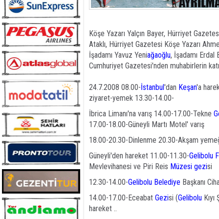
Köşe Yazarı Yalçın Bayer, Hürriyet Gazete
Ataklı, Hürriyet Gazetesi Köşe Yazarı Ahm
İşadamı Yavuz Yeni
ağaoğlu
, İşadamı Erda
Cumhuriyet Gazetesi'nden muhabirlerin katıl
24.7.2008 08.00-
İstanbul
'dan
Keşan
'a hare
ziyaret-yemek 13.30-14.00-
İbrica Limanı'na varış 14.00-17.00-Tekne
G
17.00-18.00-Güneyli Martı Motel' varış
18.00-20.30-Dinlenme 20.30-Akşam yemeğ
Güneyli'den hareket 11.00-11.30-
Gelibolu
F
Mevlevihanesi ve Piri Reis
Müzesi
gezi
si
12.30-14.00-
Gelibolu
Belediye
Başkanı Ciha
14.00-17.00-Eceabat
Gezi
si (
Gelibolu
Kıyı 
hareket ..