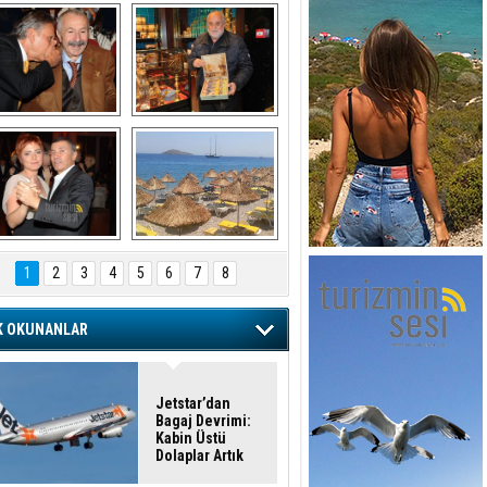
şaran ULUSOY ve 
Avni Ongurlar ile 
Firuz BAĞLIKAYA
TATLI bir muhabbet
URAT DEDEMAN
TATİL
1
2
3
4
5
6
7
8
K OKUNANLAR
Jetstar’dan
Bagaj Devrimi:
Kabin Üstü
Dolaplar Artık
Ücretli!