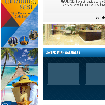
UYARI:
Küfür, hakaret, rencide edici cü
Türkçe karakter kullanılmayan ve büy
Bu hab
SON EKLENEN
GALERİLER