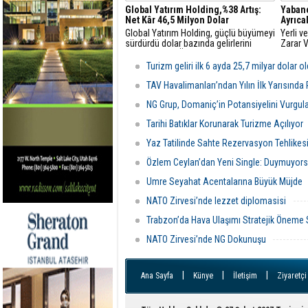
Global Yatırım Holding,%38 Artış:
Yabanc
Net Kâr 46,5 Milyon Dolar
Ayrıca
Global Yatırım Holding, güçlü büyümeyi
Yerli v
sürdürdü dolar bazında gelirlerini
Zarar 
yüzde 18, FAVÖK’ünü yüzde 21 artırdı
Turizm geliri ilk 6 ayda 25,7 milyar dolar o
TAV Havalimanları’ndan Yılın İlk Yarısında
NG Grup, Domaniç’in Potansiyelini Vurgul
Tarihi Batıklar Korunarak Turizme Açılıyor
Yaz Tatilinde Sahte Rezervasyon Tehlikes
Özlem Ceylan’dan Yeni Single: Duymuyors
Umre Seyahat Acentalarına Büyük Müjde
NATO Zirvesi’nde lezzet diplomasisi
Trabzon’da Hava Ulaşımı Stratejik Öneme
NATO Zirvesi’nde NG Dokunuşu
|
|
|
Ana Sayfa
Künye
İletişim
Ziyaretçi