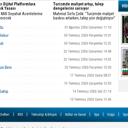
ı Dijital Platformlara
Turizmde maliyet artışı, talep
VİD
lık Yasası
dengelerini sarsıyor
G
e Millî Seyahat Acentelerine
Mahmut Sefa Çelik: "Turizmde maliyet
Ş
Verecek
baskısı artarken, talep yön değiştiriyor”
ldu
01 Ağustos 2026 Cumartesi 11:10
A
 Rekor
30 Temmuz 2026 Perşembe 13:01
Ha
adı
30 Temmuz 2026 Perşembe 12:25
Mi
R
25 Temmuz 2026 Cumartesi 14:48
U
i
25 Temmuz 2026 Cumartesi 14:33
Tü
V
un Beni
20 Temmuz 2026 Pazartesi 15:30
17 Temmuz 2026 Cuma 08:57
D
B
15 Temmuz 2026 Çarşamba 13:50
E
 Sahip
14 Temmuz 2026 Salı 21:14
Or
10 Temmuz 2026 Cuma 13:46
Fİ
|
|
|
|
|
|
 Defteri
RSS
Teknoloji & Bilişim
Kültür ve Sanat
Spa
Doğa
Spo
O
Ca