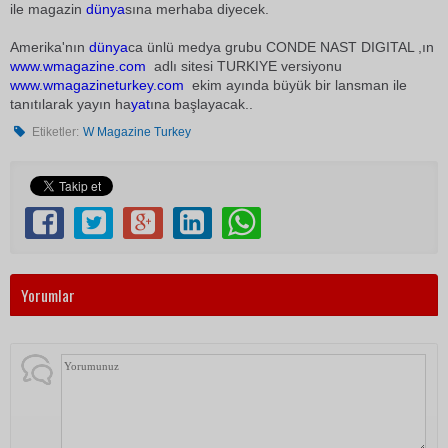
ile magazin
dünya
sına merhaba diyecek.
Amerika'nın
dünya
ca ünlü medya grubu CONDE NAST DIGITAL ,ın
www.wmagazine.com
adlı sitesi TURKIYE versiyonu
www.wmagazineturkey.com
ekim ayında büyük bir lansman ile
tanıtılarak yayın ha
yat
ına başlayacak..
Etiketler:
W Magazine Turkey
Yorumlar