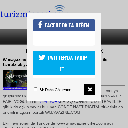
FACEBOOK'TA BEĞEN
SON DAKİKA
KATEGORİLER
TÜRKİYE'DE MAGAZIN SMOKİN GİYECEK
TWITTER'DA TAKİP
W magazine turkey ekim ayında büyük bir lansman ile
tanıtılarak yayın hayatına başlayacak.
ET
22 Ağustos 2009 / 14:10
TURİZMİN SESİ
Bir Daha Gösterme
Amerika'nın ve
Dünya
nın sayılı medya
gruplarından olan ve bünyesinde
dünya
çapında yayınları VANITY
FAIR ,VOGUE,THE
NEW YORK
ER,GQ,CONDE NAST TRAVELER
gibi kırkı aşkın yayını bulunan CONDE NAST DIGITAL şirketinin en
önemli magazin portalı WMAGAZINE.COM
Ekim ayı sonunda Türkiye'de www.wmagazineturkey.com adı