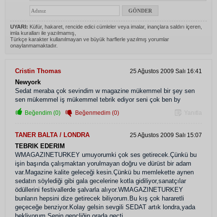
UYARI:
Küfür, hakaret, rencide edici cümleler veya imalar, inançlara saldırı içeren,
imla kuralları ile yazılmamış,
Türkçe karakter kullanılmayan ve büyük harflerle yazılmış yorumlar
onaylanmamaktadır.
Cristin Thomas
25 Ağustos 2009 Salı 16:41
Newyork
Sedat meraba çok sevindim w magazine mükemmel bir şey sen
sen mükemmel iş mükemmel tebrik ediyor seni çok ben by
Beğendim (0)
Beğenmedim (0)
Yanıtla
TANER BALTA / LONDRA
25 Ağustos 2009 Salı 15:07
TEBRIK EDERIM
WMAGAZINETURKEY umuyorumki çok ses getirecek.Çünkü bu
işin başında çalışmaktan yorulmayan doğru ve dürüst bir adam
var.Magazine kalite geleceği kesin.Çünkü bu memlekette aynen
sedatın söylediği gibi gala gecelerine kotla gidiliyor,sanatçılar
ödüllerini festivallerde şalvarla alıyor.WMAGAZINETURKEY
bunların hepsini dize getirecek biliyorum.Bu kış çok hararetli
geçeceğe benziyor.Kolay gelsin sevgili SEDAT artık londra,yada
bekliyorum.Senin gençliğin orada geçti.