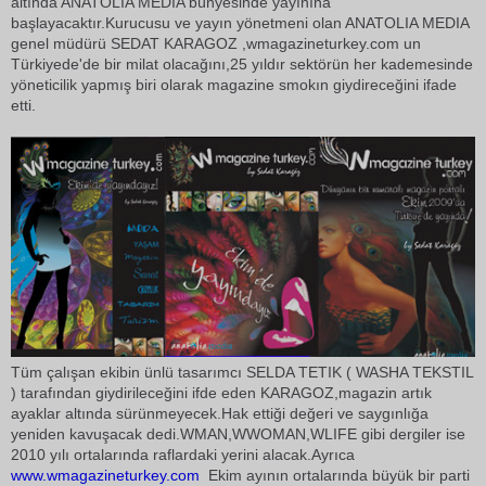
altında ANATOLIA MEDIA bünyesinde yayınına
başlayacaktır.Kurucusu ve yayın yönetmeni olan ANATOLIA MEDIA
genel müdürü SEDAT KARAGOZ ,wmagazineturkey.com un
Türkiyede'de bir milat olacağını,25 yıldır sektörün her kademesinde
yöneticilik yapmış biri olarak magazine smokın giydireceğini ifade
etti.
Tüm çalışan ekibin ünlü tasarımcı SELDA TETIK ( WASHA TEKSTIL
) tarafından giydirileceğini ifde eden KARAGOZ,magazin artık
ayaklar altında sürünmeyecek.Hak ettiği değeri ve saygınlığa
yeniden kavuşacak dedi.WMAN,WWOMAN,WLIFE gibi dergiler ise
2010 yılı ortalarında raflardaki yerini alacak.Ayrıca
www.wmagazineturkey.com
Ekim ayının ortalarında büyük bir parti