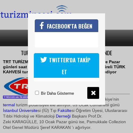
FACEBOOK'TA BEĞEN
SON DAKİKA
KATEGORİLER
TURİZME YÖN VERENLER TÜRK KAHVESİNDE
TWITTER'DA TAKİP
TRT TURİZM ve BELGESEL kanalında, Cumartesi ve Pazar
günleri saat 19:00'da canlı yayınlanan 30 dakika süreli TÜRK
ET
KAHVESİ turizme yön verenleri ağırlamaya devam ediyor
09 Ocak 2010 / 12:04
TURİZMİN SESİ
Bir Daha Gösterme
Programımızda bu hafta, Türkiye'nin
termal
turizm potansiyeli ele alınıyor. 09 Ocak Cumartesi günü
İstanbul
Üniversite
si (İÜ) Tıp
Fakülte
si Öğretim Üyesi, Uluslararası
Tıbbi Hidroloji ve Klimatoloji
Derneği
Başkanı Prof.Dr.
Zeki KARAGÜLLE, 10 Ocak Pazar günü ise, Pamukkale Collezion
Otel Genel Müdürü Şeref KARAKAN 'ı ağırlıyor.