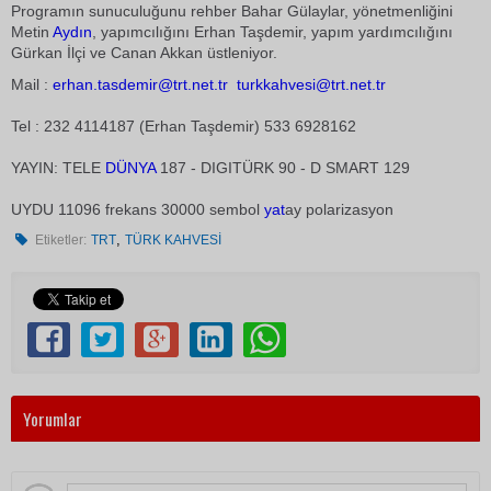
Programın sunuculuğunu rehber Bahar Gülaylar, yönetmenliğini
Metin
Aydın
, yapımcılığını Erhan Taşdemir, yapım yardımcılığını
Gürkan İlçi ve Canan Akkan üstleniyor.
Mail :
erhan.tasdemir@trt.net.tr
turkkahvesi@trt.net.tr
Tel : 232 4114187 (Erhan Taşdemir) 533 6928162
YAYIN: TELE
DÜNYA
187 - DIGITÜRK 90 - D SMART 129
UYDU 11096 frekans 30000 sembol
yat
ay polarizasyon
,
Etiketler:
TRT
TÜRK KAHVESİ
Yorumlar