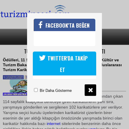
FACEBOOK'TA BEĞEN
SON DAKİKA
KATEGORİLER
TURİZM KARİKATÜRLERİ KİTAPÇIĞI ÇIKTI
TWITTER'DA TAKİP
Ödülleri, 11 Şubat 2010 tarihinde EMITT Fuarı'nda Kültür ve
Turizm Bakanı Ertuğrul Günay tarafından verilen Uluslararası
ET
Turizm Karikatürleri Yarışması'nın kitapçığı basıldı
08 Mayıs 2010 / 16:39
TURİZMİN SESİ
Bir Daha Gösterme
Anadolu
Üniversite
si yayınlarından çıkan
114 sayfalık kitapçıkta dereceye giren karikatürlerin yanı sıra,
yarışmaya gönderilen ve sergilenen 102 karikatürlere yer veriliyor.
Yarışma seçici kurulu üyelerinden karikatürist çizerlerin birer
eserinin de yer aldığı kitapçığın önsözünde yarışmada birinci olan
karikatür hakkında bazı
internet
sitelerinde benzerinin daha önce