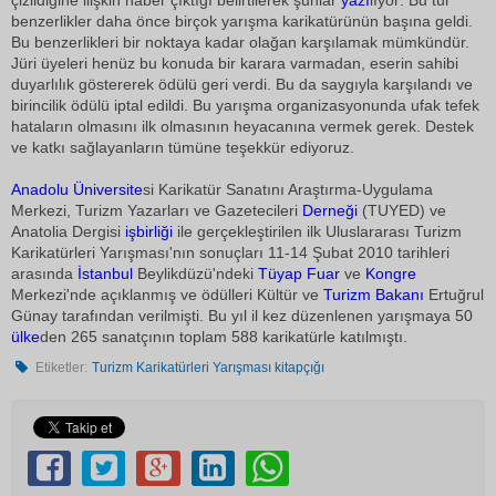
çizildiğine ilişkin haber çıktığı belirtilerek şunlar
yazı
lıyor: Bu tür
benzerlikler daha önce birçok yarışma karikatürünün başına geldi.
Bu benzerlikleri bir noktaya kadar olağan karşılamak mümkündür.
Jüri üyeleri henüz bu konuda bir karara varmadan, eserin sahibi
duyarlılık göstererek ödülü geri verdi. Bu da saygıyla karşılandı ve
birincilik ödülü iptal edildi. Bu yarışma organizasyonunda ufak tefek
hataların olmasını ilk olmasının heyacanına vermek gerek. Destek
ve katkı sağlayanların tümüne teşekkür ediyoruz.
Anadolu
Üniversite
si Karikatür Sanatını Araştırma-Uygulama
Merkezi, Turizm Yazarları ve Gazetecileri
Derneği
(TUYED) ve
Anatolia Dergisi
işbirliği
ile gerçekleştirilen ilk Uluslararası Turizm
Karikatürleri Yarışması'nın sonuçları 11-14 Şubat 2010 tarihleri
arasında
İstanbul
Beylikdüzü'ndeki
Tüyap
Fuar
ve
Kongre
Merkezi'nde açıklanmış ve ödülleri Kültür ve
Turizm Bakanı
Ertuğrul
Günay tarafından verilmişti. Bu yıl il kez düzenlenen yarışmaya 50
ülke
den 265 sanatçının toplam 588 karikatürle katılmıştı.
Etiketler:
Turizm Karikatürleri Yarışması kitapçığı