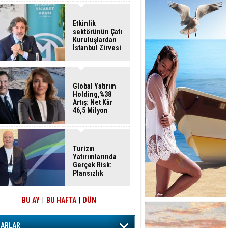
Etkinlik
sektörünün Çatı
Kuruluşlardan
İstanbul Zirvesi
Global Yatırım
Holding,%38
Artış: Net Kâr
46,5 Milyon
Dolar
Turizm
Yatırımlarında
Gerçek Risk:
Plansızlık
BU AY
|
BU HAFTA
|
DÜN
ZARLAR