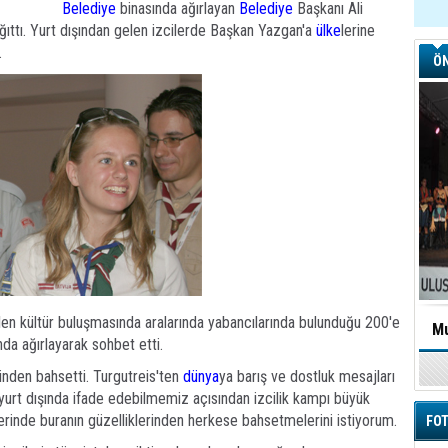
Belediye
binasında ağırlayan
Belediye
Başkanı Ali
ağıttı. Yurt dışından gelen izcilerde Başkan Yazgan'a
ülke
lerine
.
ÖN
len kültür buluşmasında aralarında yabancılarında bulunduğu 200'e
Mu
da ağırlayarak sohbet etti.
minden bahsetti. Turgutreis'ten
dünya
ya barış ve dostluk mesajları
 yurt dışında ifade edebilmemiz açısından izcilik kampı büyük
erinde buranın güzelliklerinden herkese bahsetmelerini istiyorum.
FOT