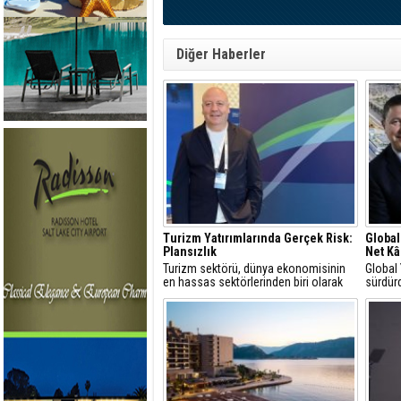
Diğer Haberler
Turizm Yatırımlarında Gerçek Risk:
Global
Plansızlık
Net Kâ
Turizm sektörü, dünya ekonomisinin
Global
en hassas sektörlerinden biri olarak
sürdürd
görülür
yüzde 