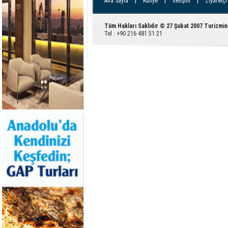
|
|
|
Ana Sayfa
Künye
İletişim
Ziyaretçi
Tüm Hakları Saklıdır © 27 Şubat 2007 Turizmin
Tel : +90 216 481 51 21