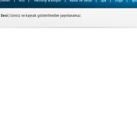
|
|
|
|
|
|
 Defteri
RSS
Teknoloji & Bilişim
Kültür ve Sanat
Spa
Doğa
Spo
Ç
 Sesi
| İzinsiz ve kaynak gösterilmeden yayınlanamaz.
T
U
Y
S
D
A
Od
ba
K
Bİ