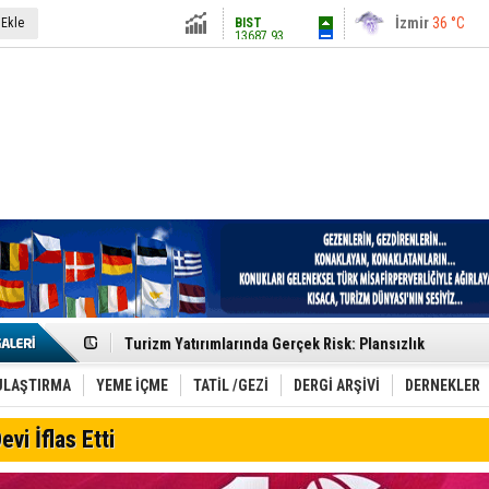
13687.93
İstanbul
31 °C
 Ekle
Altın
6248.13
Antalya
36 °C
Dolar
47.5424
Ankara
28 °C
Euro
54.8042
Etkinlik sektörünün Çatı Kuruluşlardan İstanbul Zirves
Turizm Yatırımlarında Gerçek Risk: Plansızlık
Çelebi–THY İş Birliğiyle Kenya’da Güçleniyor
Global Yatırım Holding,%38 Artış: Net Kâr 46,5 Milyon D
Yabancı Dijital Platformlara Ayrıcalık Yasası
ULAŞTIRMA
YEME İÇME
TATİL /GEZİ
DERGİ ARŞİVİ
DERNEKLER
Tatilsepeti’nden Villa Tatili Modeli
Jolly ile Mezopotamya’ya Yolculuk!
evi İflas Etti
Turizmde maliyet artışı, talep dengelerini sarsıyor
LÖSEV Yaz Okulu’nda Şifa ve Neşe
Turizm geliri ilk 6 ayda 25,7 milyar dolar oldu