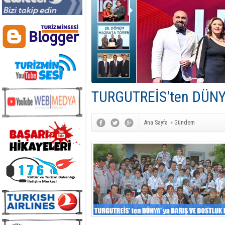
TURGUTREİS'ten DÜNY
Ana Sayfa
»
Gündem