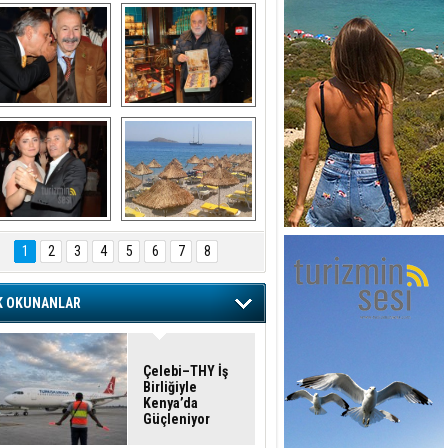
şaran ULUSOY ve 
Avni Ongurlar ile 
Firuz BAĞLIKAYA
TATLI bir muhabbet
URAT DEDEMAN
TATİL
1
2
3
4
5
6
7
8
K OKUNANLAR
Çelebi–THY İş
Birliğiyle
Kenya’da
Güçleniyor