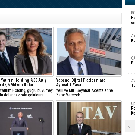
B
H
s
A
A
K
C
Bi
 Yatırım Holding,%38 Artış:
Yabancı Dijital Platformlara
A
r 46,5 Milyon Dolar
Ayrıcalık Yasası
T
 Yatırım Holding, güçlü büyümeyi
Yerli ve Millî Seyahat Acentelerine
ü dolar bazında gelirlerini
Zarar Verecek
18, FAVÖK’ünü yüzde 21 artırdı
Op
Ro
Ka
R
Ar