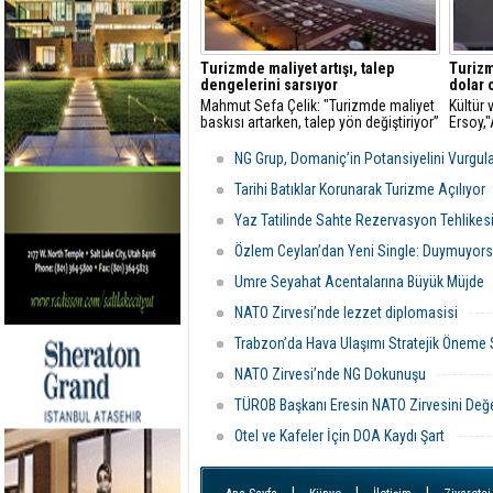
Turizmde maliyet artışı, talep
Turizm
dengelerini sarsıyor
dolar 
Mahmut Sefa Çelik: "Turizmde maliyet
Kültür
baskısı artarken, talep yön değiştiriyor”
Ersoy,
turizmd
NG Grup, Domaniç’in Potansiyelini Vurgul
Tarihi Batıklar Korunarak Turizme Açılıyor
Yaz Tatilinde Sahte Rezervasyon Tehlikes
Özlem Ceylan’dan Yeni Single: Duymuyors
Umre Seyahat Acentalarına Büyük Müjde
NATO Zirvesi’nde lezzet diplomasisi
Trabzon’da Hava Ulaşımı Stratejik Öneme
NATO Zirvesi’nde NG Dokunuşu
TÜROB Başkanı Eresin NATO Zirvesini Değe
Otel ve Kafeler İçin DOA Kaydı Şart