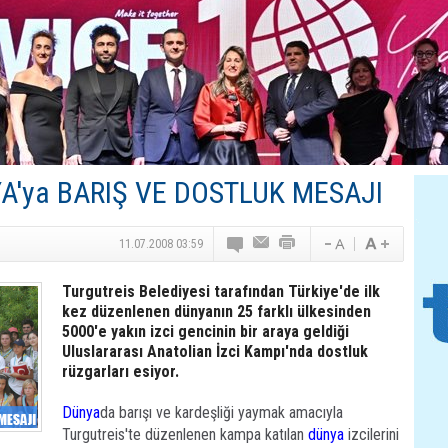
Canovate’den Yeni Nesil Veri Merkezleri
Türk MICE Sektörüne Yeni Fırsatlar
TAV Havalimanları’ndan Yılın İlk Yarısında Rekor
SunExpress’ten Tatil Hamlesi
NG Grup, Domaniç’in Potansiyelini Vurguladı
A'ya BARIŞ VE DOSTLUK MESAJI
11.07.2008 03:59
Turgutreis Belediyesi tarafından Türkiye'de ilk
kez düzenlenen dünyanın 25 farklı ülkesinden
5000'e yakın izci gencinin bir araya geldiği
Uluslararası Anatolian İzci Kampı'nda dostluk
rüzgarları esiyor.
Dünya
da barışı ve kardeşliği yaymak amacıyla
Turgutreis'te düzenlenen kampa katılan
dünya
izcilerini