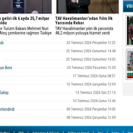
VİD
G
Ş
 geliri ilk 6 ayda 25,7 milyar
TAV Havalimanları’ndan Yılın İlk
oldu
Yarısında Rekor
 ve Turizm Bakanı Mehmet Nuri
TAV Havalimanları yılın ilk yarısında
"Ateş çemberine rağmen Türkiye
48,2 milyon yolcuya hizmet verdi
A
e istikrarını korudu"
Ha
adı
30 Temmuz 2026 Perşembe 12:25
Mi
25 Temmuz 2026 Cumartesi 14:48
R
U
i
25 Temmuz 2026 Cumartesi 14:33
Tü
V
un Beni
20 Temmuz 2026 Pazartesi 15:30
17 Temmuz 2026 Cuma 08:57
D
15 Temmuz 2026 Çarşamba 13:50
B
E
 Sahip
14 Temmuz 2026 Salı 21:14
10 Temmuz 2026 Cuma 13:46
Or
Fİ
rlendirdi
09 Temmuz 2026 Perşembe 10:03
08 Temmuz 2026 Çarşamba 12:09
O
Ca