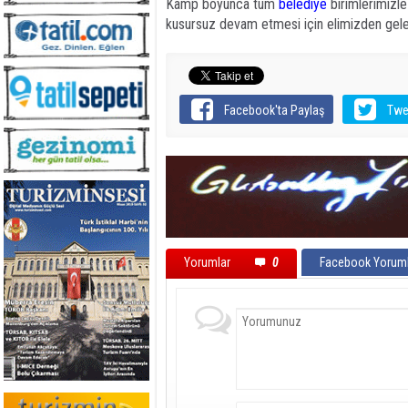
Kamp boyunca tüm
belediye
birimlerimizle 
kusursuz devam etmesi için elimizden gelen
Facebook'ta Paylaş
Twe
Yorumlar
0
Facebook Yoruml