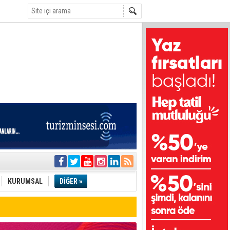
i
olar
KURUMSAL
DİĞER »