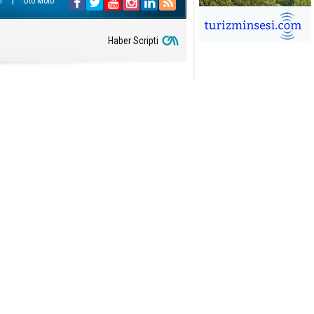
|
r
Oto Moto
İĞDEM DİNÇ
Haber Scripti
ÜRSAB’da Yeni Dönem, Yeni
mutlar
ÜKSEL GÖK
ALSA EŞLİĞİNDE ADRENALİN
OLU KÜBA SEYAHATİ
YKUT BAKAY
a satışları düştü, otel satışları
şladı
ONUK YAZAR
R GİRİŞİMCİLİK HİKAYESİ