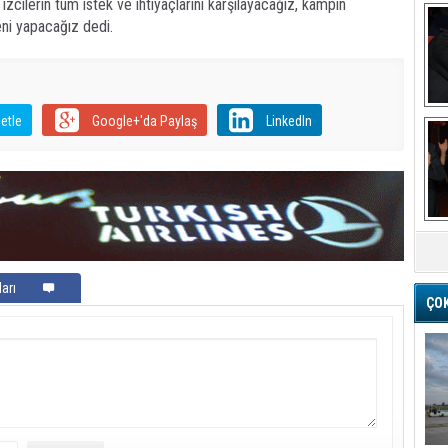
izcilerin tüm istek ve ihtiyaçlarını karşılayacağız, kampın
i yapacağız dedi.
Ba
etle
Google+'da Paylaş
LinkedIn
M
arı
ÇO