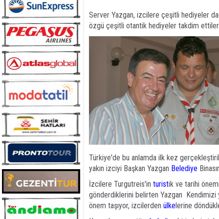
Server Yazgan, izcilere çeşitli hediyeler d
özgü çeşitli otantik hediyeler takdim ettiler
Türkiye'de bu anlamda ilk kez gerçekleştiri
yakın izciyi Başkan Yazgan
Belediye
Binasın
İzcilere Turgutreis'in
turist
ik ve tarihi öne
gönderdiklerini belirten Yazgan  Kendimizi
önem taşıyor, izcilerden
ülke
lerine döndükl