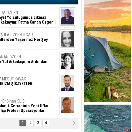
ORA ÖZGEN
ayat Yolculuğumda çıkmaz
okaktayım: Fatma Canan Özgen’i
nıyorum
YŞULA ÖZGEN İLGAR
üllerden Yeşermez Her Şey
ANAN ÖZGEN
r Yol Arkadaşının Ardından
V. MESUT KAVAK
URİZM ŞİKAYETLERİ
r.Dr.Sinan KILIÇ
botik Cerrahinin Yeni Ufku:
lça Protezi Operasyonları
1
2
3
4
AMAZAN BAŞAN
tık Şaşırmayacağız