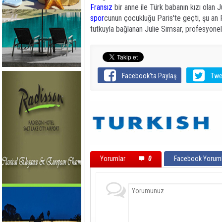
Fransız
bir anne ile Türk babanın kızı olan
spor
cunun çocukluğu Paris'te geçti, şu an P
tutkuyla bağlanan Julie Simsar, profesyone
Facebook'ta Paylaş
Twe
Yorumlar
0
Facebook Yoruml