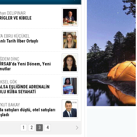
REĞLİ
han DELİPINAR
RİGLER VE KİBELE
YA EBRU KÜÇÜKEL
nlı Tarih İlber Ortaylı
İĞDEM DİNÇ
ÜRSAB’da Yeni Dönem, Yeni
mutlar
ÜKSEL GÖK
ALSA EŞLİĞİNDE ADRENALİN
OLU KÜBA SEYAHATİ
YKUT BAKAY
a satışları düştü, otel satışları
şladı
1
2
3
4
ONUK YAZAR
R GİRİŞİMCİLİK HİKAYESİ