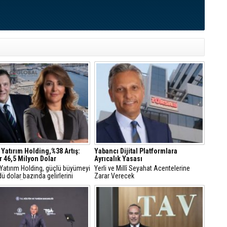
 Yatırım Holding,%38 Artış:
Yabancı Dijital Platformlara
r 46,5 Milyon Dolar
Ayrıcalık Yasası
 Yatırım Holding, güçlü büyümeyi
Yerli ve Millî Seyahat Acentelerine
ü dolar bazında gelirlerini
Zarar Verecek
18, FAVÖK’ünü yüzde 21 artırdı