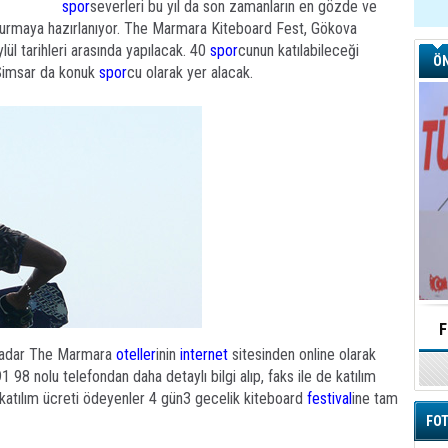
spor
severleri bu yıl da son zamanların en gözde ve
şturmaya hazırlanıyor. The Marmara Kiteboard Fest, Gökova
lül tarihleri arasında yapılacak. 40
spor
cunun katılabileceği
ÖN
 Simsar da konuk
spor
cu olarak yer alacak.
irilen Festival’in
TÜROB Otel doluluk oranlarını açıkladı
F
e kadar The Marmara
oteller
inin
internet
sitesinden online olarak
 Oyunları oldu
98 nolu telefondan daha detaylı bilgi alıp, faks ile de katılım
 katılım ücreti ödeyenler 4 gün3 gecelik kiteboard
festival
ine tam
FOT