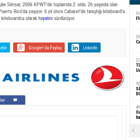
E
 Julie Simsar, 2006 KPWT'de toplamda 2. oldu. 26 yaşında olan
uerto Rico'da yaşıyor. 6 yıl önce Cabaret'de tanıştığı kiteboard'a
Or
l kiteboardcu olarak ha
yat
ını sürdürüyor.
Fİ
O
Ca
etle
Google+'da Paylaş
LinkedIn
Ç
T
U
Y
S
D
arı
A
Od
ba
K
Bİ