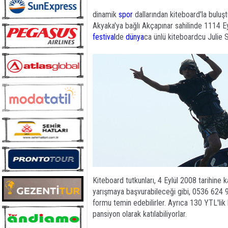
dinamik
spor
dallarından kiteboard'la bulu
Akyaka'ya bağlı Akçapınar sahilinde 1114 Ey
festival
de
dünya
ca ünlü kiteboardcu Julie
Mudurnu’da gerçekleşt
Kiteboard tutkunları, 4 Eylül 2008 tarihin
Yıldızı Tire Halk
yarışmaya başvurabileceği gibi, 0536 624 91 
formu temin edebilirler. Ayrıca 130 YTL'lik
pansiyon olarak katılabiliyorlar.