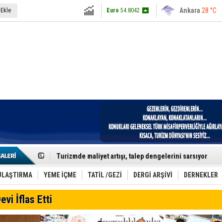
Antalya
36 °C
 Ekle
Dolar
47.5424
Ankara
28 °C
Euro
54.8042
Etkinlik sektörünün Çatı Kuruluşlardan İstanbul Zirves
Turizm Yatırımlarında Gerçek Risk: Plansızlık
Çelebi–THY İş Birliğiyle Kenya’da Güçleniyor
Global Yatırım Holding,%38 Artış: Net Kâr 46,5 Milyon D
Yabancı Dijital Platformlara Ayrıcalık Yasası
Tatilsepeti’nden Villa Tatili Modeli
Jolly ile Mezopotamya’ya Yolculuk!
Turizmde maliyet artışı, talep dengelerini sarsıyor
LÖSEV Yaz Okulu’nda Şifa ve Neşe
Turizm geliri ilk 6 ayda 25,7 milyar dolar oldu
Canovate’den Yeni Nesil Veri Merkezleri
ULAŞTIRMA
YEME İÇME
TATİL /GEZİ
DERGİ ARŞİVİ
DERNEKLER
Türk MICE Sektörüne Yeni Fırsatlar
TAV Havalimanları’ndan Yılın İlk Yarısında Rekor
evi İflas Etti
SunExpress’ten Tatil Hamlesi
NG Grup, Domaniç’in Potansiyelini Vurguladı