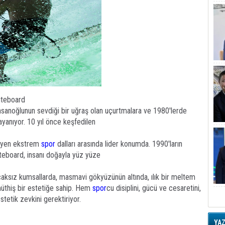
Op
Ro
Ka
R
Ar
G
Kiteboard
Ş
insanoğlunun sevdiği bir uğraş olan uçurtmalara ve 1980'lerde
yanıyor. 10 yıl önce keşfedilen
A
Ha
yüyen ekstrem
spor
dalları arasında lider konumda. 1990'ların
iteboard, insanı doğayla yüz yüze
U
caksız kumsallarda, masmavi gökyüzünün altında, ılık bir meltem
Tü
müthiş bir estetiğe sahip. Hem
spor
cu disiplini, gücü ve cesaretini,
V
tetik zevkini gerektiriyor.
D
B
YA