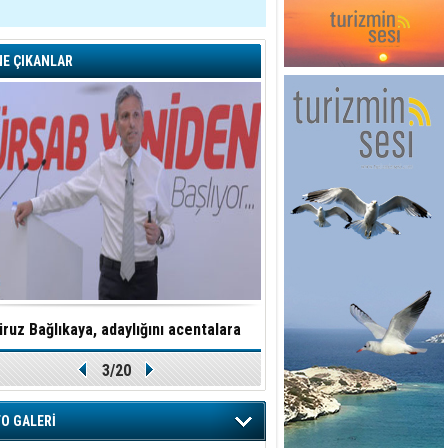
E ÇIKANLAR
iruz Bağlıkaya, adaylığını acentalara
TÜRSAB, T.C. Serhat Kalkı
3/20
mektup göndererek açıkladı
protokol imzal
O GALERİ