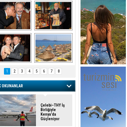
şaran ULUSOY ve 
Avni Ongurlar ile 
Firuz BAĞLIKAYA
TATLI bir muhabbet
ORA ÖZGEN
ayat Yolculuğumda çıkmaz
okaktayım: Fatma Canan Özgen’i
URAT DEDEMAN
TATİL
nıyorum
1
2
3
4
5
6
7
8
YŞULA ÖZGEN İLGAR
üllerden Yeşermez Her Şey
K OKUNANLAR
ANAN ÖZGEN
r Yol Arkadaşının Ardından
Çelebi–THY İş
Birliğiyle
Kenya’da
V. MESUT KAVAK
Güçleniyor
URİZM ŞİKAYETLERİ