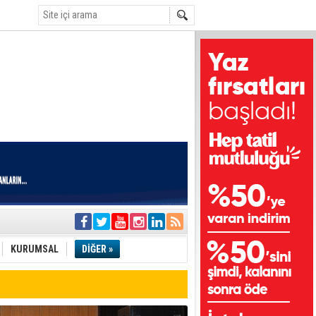
i
olar
KURUMSAL
DİĞER »