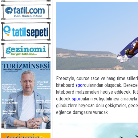
Freestyle, course race ve hang time stiller
kiteboard
spor
cularından oluşacak. Derecey
kiteboard malzemeleri hediye edilecek. K
edecek
spor
cuların yetişebilmesi amacıy
gündüzlere heyecan dolu çekişmeler, gecel
eğlence damgasını vuracak.