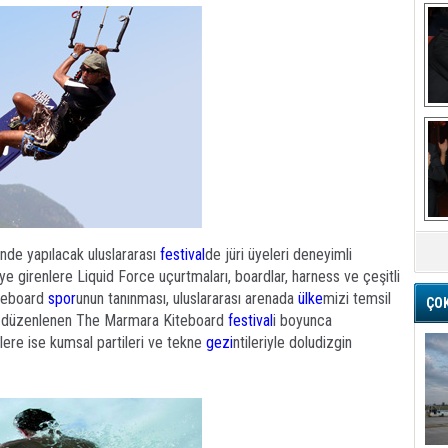
Ba
B
H
s
M
A
inde yapılacak uluslararası
festival
de jüri üyeleri deneyimli
A
e girenlere Liquid Force uçurtmaları, boardlar, harness ve çeşitli
K
iteboard
spor
unun tanınması, uluslararası arenada
ülke
mizi temsil
ÇO
la düzenlenen The Marmara Kiteboard
festival
i boyunca
C
ere ise kumsal partileri ve tekne
gezi
ntileriyle doludizgin
Bi
A
T