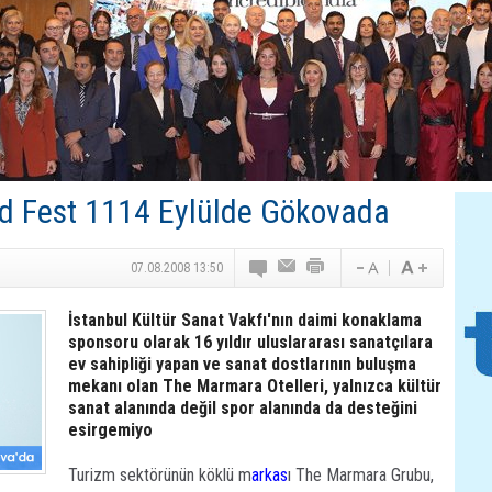
 Fest 1114 Eylülde Gökovada
07.08.2008 13:50
İstanbul Kültür Sanat Vakfı'nın daimi konaklama
sponsoru olarak 16 yıldır uluslararası sanatçılara
ev sahipliği yapan ve sanat dostlarının buluşma
mekanı olan The Marmara Otelleri, yalnızca kültür
sanat alanında değil spor alanında da desteğini
esirgemiyo
Turizm sektörünün köklü m
arkas
ı The Marmara Grubu,