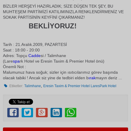
BİZLER HERŞEYİ HAZIRLADIK; SİZE DÜŞEN TEK ŞEY, BU
MUHTEŞEM PARTİMİZİ KATILIMINIZLA RENKLENDİRMENİZ VE
SOKAK PARTİSİNİN KEYFİNİ ÇIKARMANIZ!
BEKLİYORUZ!
Tarih : 21.Aralık.2009, PAZARTESİ
Saat : 18:00 - 20:00
Adres: Topçu
Cadde
si / Talimhane
(Lare
spa
rk Hotel ve Eresin Taxim & Premier Hotel önü)
Önemli Not :
Malumunuz hava soğuk; sizler için ısıtıcılarımız görev başında
olacak tabiki ! Ancak siz yine de tedbiri elden b
ırak
mayın deriz ...
,
Etiketler:
Talimhane
Eresin Taxim & Premier Hotel LaresPark Hotel