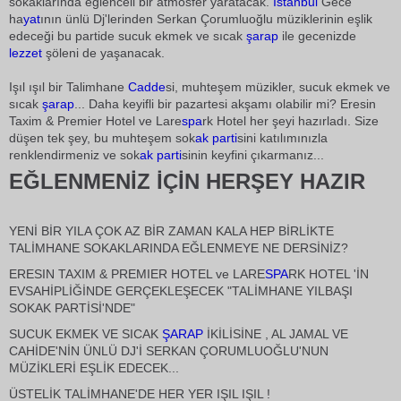
sokaklarında eğlenceli bir atmosfer yaratacak.
İstanbul
Gece
ha
yat
ının ünlü Dj'lerinden Serkan Çorumluoğlu müziklerinin eşlik
edeceği bu partide sucuk ekmek ve sıcak
şarap
ile gecenizde
lezzet
şöleni de yaşanacak.
Işıl ışıl bir Talimhane
Cadde
si, muhteşem müzikler, sucuk ekmek ve
sıcak
şarap
... Daha keyifli bir pazartesi akşamı olabilir mi? Eresin
Taxim & Premier Hotel ve Lare
spa
rk Hotel her şeyi hazırladı. Size
düşen tek şey, bu muhteşem sok
ak parti
sini katılımınızla
renklendirmeniz ve sok
ak parti
sinin keyfini çıkarmanız...
EĞLENMENİZ İÇİN HERŞEY HAZIR
YENİ BİR YILA ÇOK AZ BİR ZAMAN KALA HEP BİRLİKTE
TALİMHANE SOKAKLARINDA EĞLENMEYE NE DERSİNİZ?
ERESIN TAXIM & PREMIER HOTEL ve LARE
SPA
RK HOTEL 'İN
EVSAHİPLİĞİNDE GERÇEKLEŞECEK "TALİMHANE YILBAŞI
SOKAK PARTİSİ'NDE"
SUCUK EKMEK VE SICAK
ŞARAP
İKİLİSİNE , AL JAMAL VE
CAHİDE'NİN ÜNLÜ DJ'İ SERKAN ÇORUMLUOĞLU'NUN
MÜZİKLERİ EŞLİK EDECEK...
ÜSTELİK TALİMHANE'DE HER YER IŞIL IŞIL !