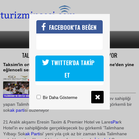
FACEBOOK'TA BEĞEN
SON DAKİKA
KATEGORİLER
TALİMHANE,SOKAK PARTİSİ İLE ŞENLENİYOR
TWITTER'DA TAKİP
Taksim'in orta yerinde eğlencenin merkezi Talimhane'den yine
eğlenceli sesler yükselecek
ET
22 Aralık 2009 / 09:57
TURİZMİN SESİ
Bir Daha Gösterme
Bir çok şenliğe ve karnavala ev sahipliği
yapan Talimhane bu sefer de yaklaşan yeni yıl öncesi görkemli bir
sok
ak parti
si düzenliyor
21 Aralık akşamı Eresin Taxim & Premier Hotel ve Lare
sPa
rk
Hotel'in ev sahipliğinde gerçekleşecek bu görkemli 'Talimhane
Yılbaşı Sok
ak Parti
si' yeni yıla çok az bir zaman kala Talimhane