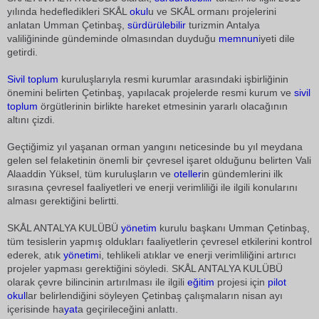
yılında hedefledikleri SKÅL
okul
u ve SKÅL ormanı projelerini
anlatan Umman Çetinbaş,
sürdürülebilir
turizmin Antalya
valiliğininde gündeminde olmasından duyduğu
memnun
iyeti dile
getirdi.
Sivil toplum
kuruluşlarıyla resmi kurumlar arasındaki işbirliğinin
önemini belirten Çetinbaş, yapılacak projelerde resmi kurum ve
sivil
toplum
örgütlerinin birlikte hareket etmesinin yararlı olacağının
altını çizdi.
Geçtiğimiz yıl yaşanan orman yangını neticesinde bu yıl meydana
gelen sel felaketinin önemli bir çevresel işaret olduğunu belirten Vali
Alaaddin Yüksel, tüm kuruluşların ve
oteller
in gündemlerini ilk
sırasına çevresel faaliyetleri ve enerji verimliliği ile ilgili konularını
alması gerektiğini belirtti.
SKÅL ANTALYA KULÜBÜ
yönetim
kurulu başkanı Umman Çetinbaş,
tüm tesislerin yapmış oldukları faaliyetlerin çevresel etkilerini kontrol
ederek, atık
yönetim
i, tehlikeli atıklar ve enerji verimliliğini artırıcı
projeler yapması gerektiğini söyledi. SKÅL ANTALYA KULÜBÜ
olarak çevre bilincinin artırılması ile ilgili
eğitim
projesi için
pilot
okul
lar belirlendiğini söyleyen Çetinbaş çalışmaların nisan ayı
içerisinde ha
yat
a geçirileceğini anlattı.