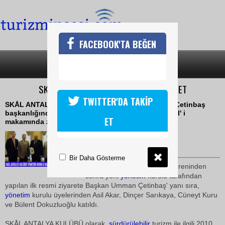
FACEBOOK'TA BEĞEN
SON DAKİKA
KATEGORİLER
SKÅL ANTALYADAN VALİ YÜKSELE ZİYARET
TWITTER'DA TAKİP
SKÅL ANTALYA KULÜBÜ Yönetim kurulu, Umman Çetinbaş
başkanlığında Antalya Valisi Sayın Alaaddin Yüksel' i
ET
makamında ziyaret etti
02 Nisan 2010 / 10:13
TURİZMİN SESİ
Bir Daha Gösterme
28 Şubattaki zincir değişim töreninden
sonra yeni
yönetim
kurulu tarafından
yapılan ilk resmi ziyarete Başkan Umman Çetinbaş' yanı sıra,
yönetim
kurulu üyelerinden Asil Akar, Dinçer Sarıkaya, Cüneyt Kuru
ve Bülent Dokuzluoğlu katıldı.
SKÅL ANTALYA KULÜBÜ olarak,
sürdürülebilir
turizm ile ilgili 2010