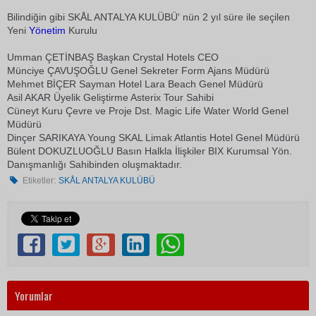
Bilindiğin gibi SKÅL ANTALYA KULÜBÜ' nün 2 yıl süre ile seçilen
Yeni
Yönetim
Kurulu
Umman ÇETİNBAŞ Başkan Crystal Hotels CEO
Münciye ÇAVUŞOĞLU Genel Sekreter Form Ajans Müdürü
Mehmet BİÇER Sayman Hotel Lara Beach Genel Müdürü
Asil AKAR Üyelik Geliştirme Asterix Tour Sahibi
Cüneyt Kuru Çevre ve Proje Dst. Magic Life Water World Genel
Müdürü
Dinçer SARIKAYA Young SKAL Limak Atlantis Hotel Genel Müdürü
Bülent DOKUZLUOĞLU Basın Halkla İlişkiler BIX Kurumsal Yön.
Danışmanlığı Sahibinden oluşmaktadır.
Etiketler:
SKÅL ANTALYA KULÜBÜ
Yorumlar