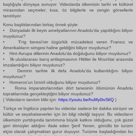
başlığıyla dünyaya sunuyor. Videolarda ülkemizin tarihi ve kültürel
mirasından seçmeler; kısa, öz bilgilerle ve zengin görsellerle
tanıtılıyor.
Konu başlıklarından birkaç örnek şöyle:
• Dünyadaki ilk beyin ameliyatlarının Anadolu'da yapıldığını biliyor
muydunuz?
• 'Frig beresi'nin özgürlük mücadelesi veren Fransız ve
Amerikalıların simgesi haline geldiğini biliyor muydunuz?
• Hint-Avrupa dillerinin Anadolu'da doğduğunu biliyor muydunuz?
• İlk uluslararası barış antlaşmasının Hititler ile Mısırlılar arasında
imzalandığını biliyor muydunuz?
• Demirin tarihte ilk defa Anadolu'da kullanıldığını biliyor
muydunuz?
• Homeros'un İzmirli olduğunu biliyor muydunuz?
• Roma imparatorlarından dört tanesinin ölümünün Anadolu
topraklarında gerçekleştiğini biliyor muydunuz?
( Videoların tanıtım klibi için:
https://youtu.be/huMy0ivStIQ
)
Türkçe ve İngilizce yapılan bu videolar sadece bir dakika sürüyor ve
kültür ve seyahatseverler için ön bilgi niteliği taşıyor. Bu videoların
ülkemizin yurtdışında tanıtımına büyük katkısı olduğunu, çok güzel
geri dönüşler aldığını ifade eden Şerif Yenen, gönüllü bir turizm
elçisi olarak çalışmaktan gurur duyuyor. Turizme başladığından bu