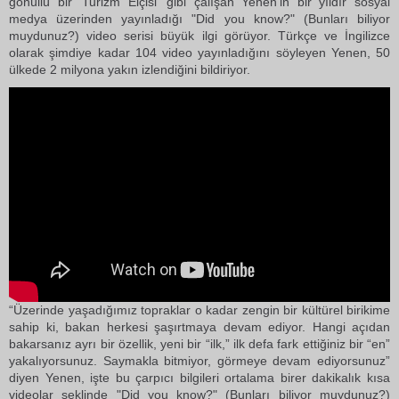
gönüllü bir 'Turizm Elçisi' gibi çalışan Yenen'in bir yıldır sosyal
medya üzerinden yayınladığı "Did you know?" (Bunları biliyor
muydunuz?) video serisi büyük ilgi görüyor. Türkçe ve İngilizce
olarak şimdiye kadar 104 video yayınladığını söyleyen Yenen, 50
ülkede 2 milyona yakın izlendiğini bildiriyor.
“Üzerinde yaşadığımız topraklar o kadar zengin bir kültürel birikime
sahip ki, bakan herkesi şaşırtmaya devam ediyor. Hangi açıdan
bakarsanız ayrı bir özellik, yeni bir “ilk,” ilk defa fark ettiğiniz bir “en”
yakalıyorsunuz. Saymakla bitmiyor, görmeye devam ediyorsunuz”
diyen Yenen, işte bu çarpıcı bilgileri ortalama birer dakikalık kısa
videolar şeklinde "Did you know?" (Bunları biliyor muydunuz?)