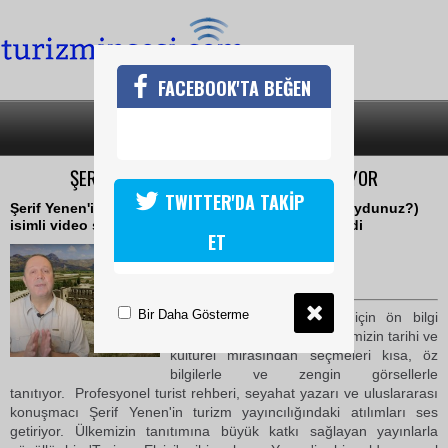
FACEBOOK'TA BEĞEN
SON DAKİKA
KATEGORİLER
ŞERİF YENEN VİDEOLARIYLA SES GETİRİYOR
TWITTER'DA TAKİP
Şerif Yenen'in "Did you know?" (Bunları biliyor muydunuz?)
isimli video serisi, 50 ülkede 2 milyona yakın izlendi
ET
08 Şubat 2022 Salı 10:37
TURİZMİN SESİ
Bir Daha Gösterme
Kültür ve seyahatseverler için ön bilgi
niteliği taşıyan bu klipler ülkemizin tarihi ve
kültürel mirasından seçmeleri kısa, öz
bilgilerle ve zengin görsellerle
tanıtıyor. Profesyonel turist rehberi, seyahat yazarı ve uluslararası
konuşmacı Şerif Yenen'in turizm yayıncılığındaki atılımları ses
getiriyor. Ülkemizin tanıtımına büyük katkı sağlayan yayınlarla